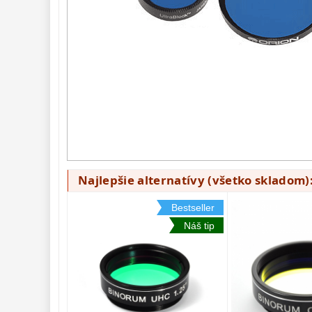
Hβ
4
SII
2
Planetárne
7
Farebné
66
Astro 
príslušenstvo 
175
Montáže 
93
Zrkadielka a 
hranoly 
61
Najlepšie alternatívy (všetko skladom)
Astrofotografia 
306
Bestseller
Komponenty 
78
Náš tip
Binokulárne 
286
Diaľkomery a Nočné 
videnie 
17
Monokulárne 
49