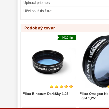
Upínací priemer:
Filter Astronomik 1,25″ H-beta
Filter TS Optics
Účel použitia filtra:
O-III
Podobný tovar
101,00 €
81,20 €
Do košíka
Náš tip
Na sklade
Na sk
Filter Binorum DarkSky 1,25″
Filter Omegon Neb
light 1,25″