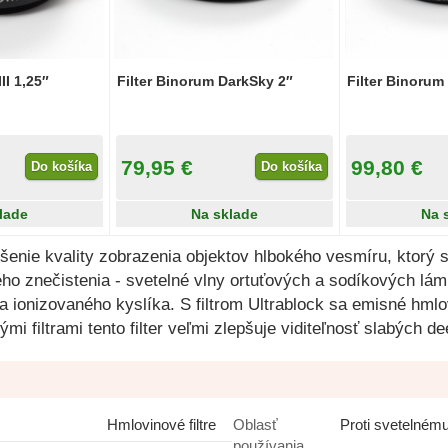
II 1,25″
Filter Binorum DarkSky 2″
Filter Binorum
79,95 €
99,80 €
Do košíka
Do košíka
lade
Na sklade
Na 
epšenie kvality zobrazenia objektov hlbokého vesmíru, ktor
ného znečistenia - svetelné vlny ortuťových a sodíkových lá
 a ionizovaného kyslíka. S filtrom Ultrablock sa emisné hmlo
 filtrami tento filter veľmi zlepšuje viditeľnosť slabých d
Hmlovinové filtre
Oblasť
Proti svetelném
používania