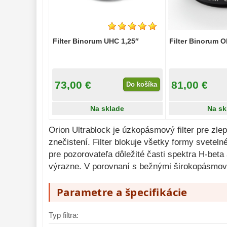
Mikroskopy 
93
Meteostanice 
52
Filter Binorum UHC 1,25″
Filter Binorum OI
Foto stativy 
10
Lupy 
69
73,00 €
81,00 €
Literatúra 
Do košíka
10
Darčekové 
Na sklade
Na sk
poukazy 
28
Orion Ultrablock je úzkopásmový filter pre zl
znečistení. Filter blokuje všetky formy svetel
pre pozorovateľa dôležité časti spektra H-beta
výrazne. V porovnaní s bežnými širokopásmovými
Parametre a špecifikácie
Typ filtra: