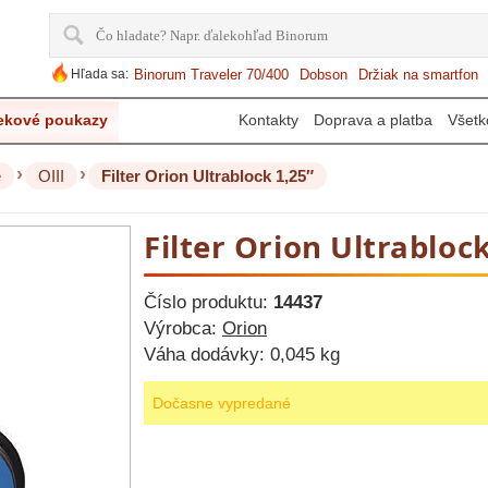
Hľada sa:
Binorum Traveler 70/400
Dobson
Držiak na smartfon
ekové poukazy
Kontakty
Doprava a platba
Všetk
›
›
e
OIII
Filter Orion Ultrablock 1,25″
Filter Orion Ultrabloc
Číslo produktu:
14437
Výrobca:
Orion
Váha dodávky:
0,045 kg
Dočasne vypredané