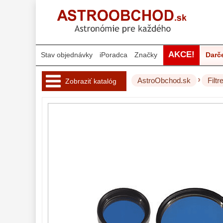
AKCE!
Stav objednávky
iPoradca
Značky
Darč
›
AstroObchod.sk
Filtr
Zobraziť katalóg
Hvezdárske 
ďalekohľady 
222
Okuláre 
454
Filtre 
181
Mesačné a
polarizačné
23
Slnečné
42
CLS a UHC
14
Širokopásmové
2
OIII
21