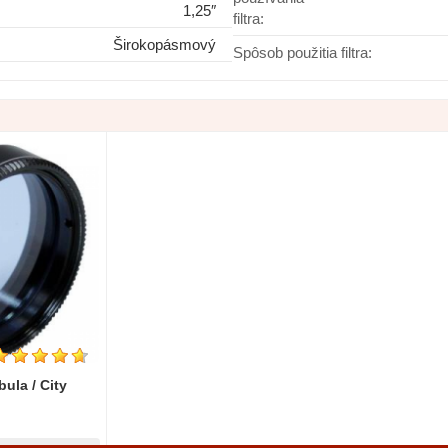
1,25″
filtra:
 1,25″ Premium
Širokopásmový
Spôsob použitia filtra:
Do košíka
lade
ula / City