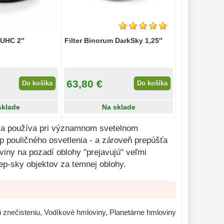
 UHC 2″
Filter Binorum DarkSky 1,25″
63,80 €
Do košíka
Do košíka
sklade
Na sklade
ý sa používa pri významnom svetelnom
mp pouličného osvetlenia - a zároveň prepúšťa
viny na pozadí oblohy "prejavujú" veľmi
eep-sky objektov za temnej oblohy.
u znečisteniu, Vodíkové hmloviny, Planetárne hmloviny