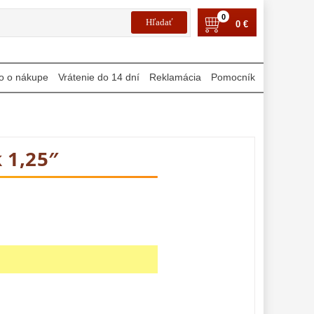
0
0 €
o o nákupe
Vrátenie do 14 dní
Reklamácia
Pomocník
k 1,25″