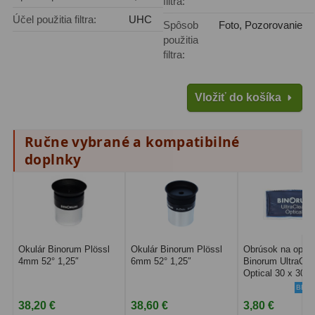
filtra:
Adaptéry k okulárovým
Účel použitia filtra:
UHC
výťahom
8
Spôsob
Foto, Pozorovanie
použitia
Primárne zrkadlá
9
filtra:
Sekundárne zrkadlá
6
Vložiť do košíka
Binokulárne
286
Ručne vybrané a kompatibilné
Ornitológia a príroda
19
doplnky
Vodeodolné
13
Turistika a cestovanie
149
Šport
59
Okulár Binorum Plössl
Okulár Binorum Plössl
Obrúsok na optik
4mm 52° 1,25″
6mm 52° 1,25″
Binorum UltraCle
Divadelné
2
Optical 30 x 30...
BEST
Astronomické
44
38,20 €
38,60 €
3,80 €