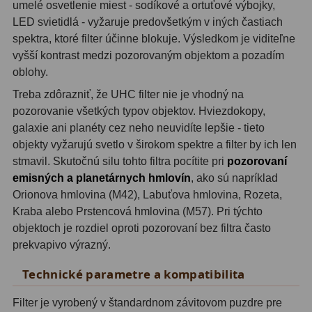
umelé osvetlenie miest - sodíkové a ortuťové výbojky,
LED svietidlá - vyžaruje predovšetkým v iných častiach
Svietidlá
5
spektra, ktoré filter účinne blokuje. Výsledkom je viditeľne
vyšší kontrast medzi pozorovaným objektom a pozadím
Čistiace prostriedky
28
oblohy.
Púzdra a kufre
64
Treba zdôrazniť, že UHC filter nie je vhodný na
pozorovanie všetkých typov objektov. Hviezdokopy,
Iné
10
galaxie ani planéty cez neho neuvidíte lepšie - tieto
objekty vyžarujú svetlo v širokom spektre a filter by ich len
Montáže
93
stmavil. Skutočnú silu tohto filtra pocítite pri
pozorovaní
emisných a planetárnych hmlovín
, ako sú napríklad
Azimutálne AZ
5
Orionova hmlovina (M42), Labuťova hmlovina, Rozeta,
Equatoriálne EQ
19
Kraba alebo Prstencová hmlovina (M57). Pri týchto
objektoch je rozdiel oproti pozorovaní bez filtra často
Fotografické montáže
5
prekvapivo výrazný.
Statívy a piliere
3
Technické parametre a kompatibilita
Tubusové kruhy
10
Filter je vyrobený v štandardnom závitovom puzdre pre