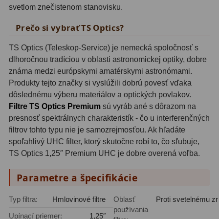
svetlom znečistenom stanovisku.
Filtry CCD Hα, OIII
7
Prečo si vybrať TS Optics?
Filtrové kolesá a rámy
16
TS Optics (Teleskop-Service) je nemecká spoločnosť s
Rovnače a reduktory
13
dlhoročnou tradíciou v oblasti astronomickej optiky, dobre
známa medzi európskymi amatérskymi astronómami.
Pointácia a zaostrenie
26
Produkty tejto značky si vyslúžili dobrú povesť vďaka
Kalibrace
8
dôslednému výberu materiálov a optických povlakov.
Filtre TS Optics Premium
sú vyráb ané s dôrazom na
ADC, Tilting
14
presnosť spektrálnych charakteristík - čo u interferenčných
filtrov tohto typu nie je samozrejmosťou. Ak hľadáte
Rotátory
34
spoľahlivý UHC filter, ktorý skutočne robí to, čo sľubuje,
TS Optics 1,25″ Premium UHC je dobre overená voľba.
Komponenty
78
Parametre a špecifikácie
Helical výťahy
11
Typ filtra:
Hmlovinové filtre
Oblasť
Proti svetelnému zn
Okulárové výtahy
44
používania
Upínací priemer:
1,25″