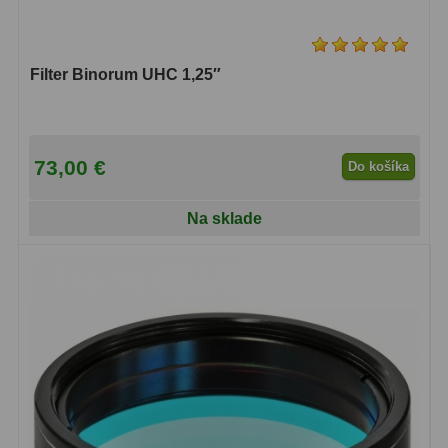
Biologické
34
Digitální
8
Filter Binorum UHC 1,25″
Vreckové
10
Príslušenstvo
17
73,00 €
Do košíka
Meteostanice
52
Na sklade
Domáci
21
Pokročilé
5
Profesionálne
9
Čidlá
2
Teplomery a vlhkomery
15
Foto stativy
10