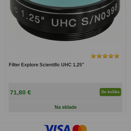
Lupy
69
Literatúra
10
Darčekové poukazy
28
Filter Explore Scientific UHC 1,25″
71,80 €
Do košíka
Na sklade