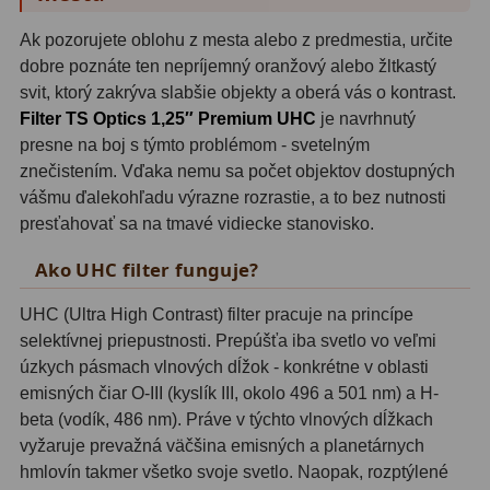
OIII
21
Ak pozorujete oblohu z mesta alebo z predmestia, určite
dobre poznáte ten nepríjemný oranžový alebo žltkastý
Hβ
4
svit, ktorý zakrýva slabšie objekty a oberá vás o kontrast.
SII
2
Filter TS Optics 1,25″ Premium UHC
je navrhnutý
presne na boj s týmto problémom - svetelným
Planetárne
7
znečistením. Vďaka nemu sa počet objektov dostupných
vášmu ďalekohľadu výrazne rozrastie, a to bez nutnosti
Farebné
66
presťahovať sa na tmavé vidiecke stanovisko.
Astro príslušenstvo
175
Ako UHC filter funguje?
Redukcia 1,25" a 2"
17
UHC (Ultra High Contrast) filter pracuje na princípe
selektívnej priepustnosti. Prepúšťa iba svetlo vo veľmi
Okulárové výťahy a ostrenie
1
úzkych pásmach vlnových dĺžok - konkrétne v oblasti
emisných čiar O-III (kyslík III, okolo 496 a 501 nm) a H-
Hľadáčiky
25
beta (vodík, 486 nm). Práve v týchto vlnových dĺžkach
Binohlavy
3
vyžaruje prevažná väčšina emisných a planetárnych
hmlovín takmer všetko svoje svetlo. Naopak, rozptýlené
Kolimátory
22