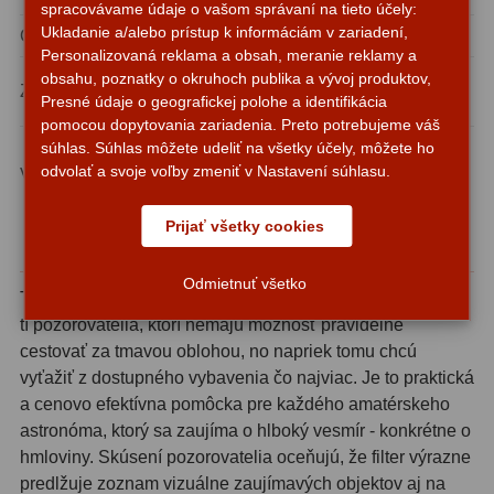
spracovávame údaje o vašom správaní na tieto účely:
Planetárne kamery
19
Ukladanie a/alebo prístup k informáciám v zariadení,
Odporúčaný min. priemer objektívu
70 mm
Personalizovaná reklama a obsah, meranie reklamy a
Deep-Sky kamery
28
Štandardný 1,25″
obsahu, poznatky o okruhoch publika a vývoj produktov,
Závit
Presné údaje o geografickej polohe a identifikácia
Guiding kamery
14
filter
pomocou dopytovania zariadenia. Preto potrebujeme váš
Emisné a
súhlas. Súhlas môžete udeliť na všetky účely, môžete ho
T-krúžky
16
odvolať a svoje voľby zmeniť v Nastavení súhlasu.
Vhodné objekty
planetárne
Adaptéry projekční
11
hmloviny
Prijať všetky cookies
Adaptéry T2
39
Pre koho je tento filter určený?
Odmietnuť všetko
Adaptéry M48
33
TS Optics 1,25″ Premium UHC filter ocenia predovšetkým
tí pozorovatelia, ktorí nemajú možnosť pravidelne
Filtry L-RGB
7
cestovať za tmavou oblohou, no napriek tomu chcú
vyťažiť z dostupného vybavenia čo najviac. Je to praktická
Filtry Pass
6
a cenovo efektívna pomôcka pre každého amatérskeho
Filtry Block
10
astronóma, ktorý sa zaujíma o hlboký vesmír - konkrétne o
hmloviny. Skúsení pozorovatelia oceňujú, že filter výrazne
Filtry Clip
5
predlžuje zoznam vizuálne zaujímavých objektov aj na