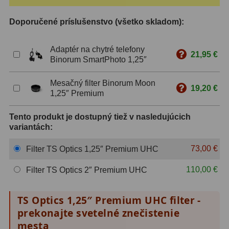
ZOOM
12
Doporučené príslušenstvo (všetko skladom):
ED a Flat Field
12
Adaptér na chytré telefony
21,95 €
Binorum SmartPhoto 1,25″
S mriežkou
6
Mesačný filter Binorum Moon
Ostatné
30
19,20 €
1,25″ Premium
Barlow
65
Tento produkt je dostupný tiež v nasledujúcich
variantách:
Filtre
183
73,00 €
Filter TS Optics 1,25″ Premium UHC
Mesačné a polarizačné
23
110,00 €
Filter TS Optics 2″ Premium UHC
Slnečné
44
CLS a UHC
14
TS Optics 1,25″ Premium UHC filter -
prekonajte svetelné znečistenie
Širokopásmové
2
mesta