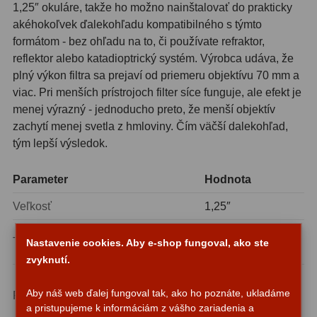
1,25″ okuláre, takže ho možno nainštalovať do prakticky
Motorové pohony
13
akéhokoľvek ďalekohľadu kompatibilného s týmto
formátom - bez ohľadu na to, či používate refraktor,
Lišty
8
reflektor alebo katadioptrický systém. Výrobca udáva, že
Protizávažia
3
plný výkon filtra sa prejaví od priemeru objektívu 70 mm a
viac. Pri menších prístrojoch filter síce funguje, ale efekt je
Iné
27
menej výrazný - jednoducho preto, že menší objektív
zachytí menej svetla z hmloviny. Čím väčší dalekohľad,
Zrkadielka a hranoly
61
tým lepší výsledok.
Diagonálne zrkadielka
36
Parameter
Hodnota
Diagonálne hranoly
7
Veľkosť
1,25″
Amici hranoly 45°
11
UHC (Ultra High
Typ
Nastavenie cookies. Aby e-shop fungoval, ako ste
Contrast)
Amici hranoly 90°
7
zvyknutí.
O-III (~496 a 501
Astrofotografia
306
Aby náš web ďalej fungoval tak, ako ho poznáte, ukladáme
Prepúšťané pásma
nm), H-beta
a pristupujeme k informáciám z vášho zariadenia a
(~486 nm)