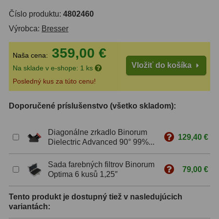
Číslo produktu:
4802460
ZOOM
12
Výrobca:
Bresser
ED a Flat Field
12
359,00 €
Naša cena:
S mriežkou
6
Vložiť do košíka
Na sklade v e-shope: 1 ks
Ostatné
30
Posledný kus za túto cenu!
Barlow
65
Doporučené príslušenstvo (všetko skladom):
Filtre
181
Diagonálne zrkadlo Binorum
129,40 €
Dielectric Advanced 90° 99%...
Mesačné a polarizačné
23
Sada farebných filtrov Binorum
Slnečné
42
79,00 €
Optima 6 kusů 1,25″
CLS a UHC
14
Tento produkt je dostupný tiež v nasledujúcich
variantách:
Širokopásmové
2