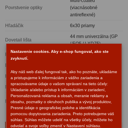
Multi-coated
Diaľkomery a Nočné videnie
17
Povrstvenie optiky
(viacnásobné
antireflexné)
Diaľkomery
9
Hľadáčik
6x30 priamy
Nočné videnie
8
44 mm univerzálna (GP
Dovetail lišta
Monokulárne
49
/ EQ5 / LXD75)
Nastavenie cookies. Aby e-shop fungoval, ako ste
Priemer trubice
104 mm
Turistika
22
zvyknutí.
Dĺžka trubice
460 mm
Ornitológia
11
Aby náš web ďalej fungoval tak, ako ho poznáte, ukladáme
Hmotnosť (s príslušenstvom)
2,8 kg
a pristupujeme k informáciám z vášho zariadenia a
Všeobecné
16
spracovávame údaje o vašom správaní na tieto účely:
Materiál
Hliník
Ukladanie a/alebo prístup k informáciám v zariadení,
Mikroskopy
93
Personalizovaná reklama a obsah, meranie reklamy a
Nie je súčasťou balenia
Montáž
obsahu, poznatky o okruhoch publika a vývoj produktov,
- iba OTA
Pre deti
5
Presné údaje o geografickej polohe a identifikácia
pomocou dopytovania zariadenia. Preto potrebujeme váš
Školské
19
súhlas. Súhlas môžete udeliť na všetky účely, môžete ho
Parametre a špecifikácie
odvolať a svoje voľby zmeniť v Nastavení súhlasu.