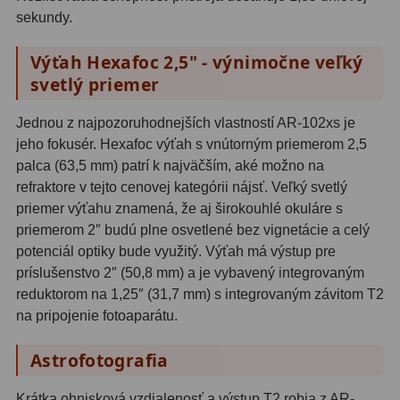
Planetárne kamery
19
sekundy.
Deep-Sky kamery
28
Výťah Hexafoc 2,5" - výnimočne veľký
svetlý priemer
Guiding kamery
14
T-krúžky
16
Jednou z najpozoruhodnejších vlastností AR-102xs je
jeho fokusér. Hexafoc výťah s vnútorným priemerom 2,5
Adaptéry projekční
11
palca (63,5 mm) patrí k najväčším, aké možno na
refraktore v tejto cenovej kategórii nájsť. Veľký svetlý
Adaptéry T2
39
priemer výťahu znamená, že aj širokouhlé okuláre s
priemerom 2″ budú plne osvetlené bez vignetácie a celý
Adaptéry M48
33
potenciál optiky bude využitý. Výťah má výstup pre
Filtry L-RGB
7
príslušenstvo 2″ (50,8 mm) a je vybavený integrovaným
reduktorom na 1,25″ (31,7 mm) s integrovaným závitom T2
Filtry Pass
6
na pripojenie fotoaparátu.
Filtry Block
10
Astrofotografia
Filtry Clip
5
Krátka ohnisková vzdialenosť a výstup T2 robia z AR-