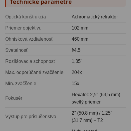
Technické parametre
Adaptéry k okulárovým
výťahom
8
Optická konštrukcia
Achromatický refraktor
Primárne zrkadlá
9
Priemer objektivu
102 mm
Sekundárne zrkadlá
6
Ohnisková vzdialenosť
460 mm
Binokulárne
286
Svetelnosť
f/4,5
Ornitológia a príroda
19
Rozlišovacia schopnosť
1,35"
Vodeodolné
13
Max. odporúčané zväčšenie
204x
Min. zväčšenie
15x
Turistika a cestovanie
149
Hexafoc 2,5" (63,5 mm)
Šport
59
Fokusér
svetlý priemer
Divadelné
2
2″ (50,8 mm) / 1,25″
Výstup pre príslušenstvo
(31,7 mm) + T2
Astronomické
44