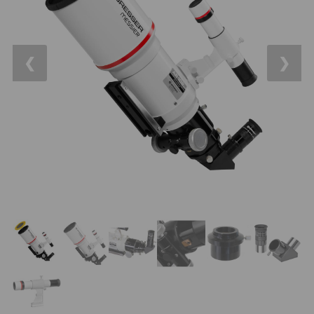
OTA - iba optika
43
Pomocník
Do 160 €
42
❮
❯
IPoradca
Do 300 €
33
Stav
Do 500 €
35
Objednávky
Okuláre
454
Plössl a Super Plössl
120
Širokouhlé (52°-60°)
84
SWA (62°-78°)
86
UWA (80°-98°)
22
XWA (100°-120°)
17
Planetárne
31