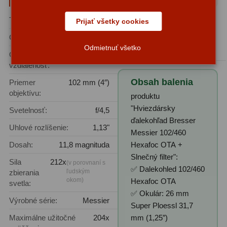
Biologické
34
Typ ďalekohľadu:
Refraktor
Oblasť použitia:
Prijať všetky cookies
Digitální
8
Astrofotografia, Pozorovanie
Optické schémy:
Achromát
vesmíru, Pozorovanie planét,
Vreckové
10
Odmietnuť všetko
Pozorovanie Slnka
Ohnisková
460 mm
vzdialenosť:
Príslušenstvo
17
Obsah balenia
Priemer
102 mm (4″)
Meteostanice
52
objektívu:
produktu
"Hviezdársky
Svetelnosť:
f/4,5
Domáci
21
ďalekohľad Bresser
Uhlové rozlíšenie:
1,13"
Messier 102/460
Pokročilé
5
Dosah:
11,8 magnituda
Hexafoc OTA +
Profesionálne
9
Slnečný filter":
Sila
212x
(v porovnaní s
✅ Dalekohled 102/460
ľudským
zbierania
Čidlá
2
okom)
Hexafoc OTA
svetla:
✅ Okulár: 26 mm
Teplomery a vlhkomery
15
Výrobné série:
Messier
Super Ploessl 31,7
Maximálne užitočné
204x
mm (1,25″)
Foto stativy
10