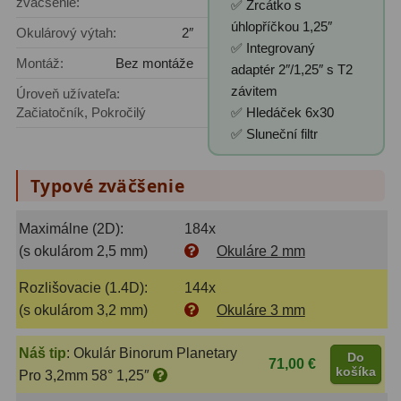
zväčšenie:
✅ Zrcátko s
úhlopříčkou 1,25″
Okulárový výtah:
2″
Lupy
69
✅ Integrovaný
Montáž:
Bez montáže
adaptér 2″/1,25″ s T2
Literatúra
10
závitem
Úroveň užívateľa:
Začiatočník, Pokročilý
✅ Hledáček 6x30
Darčekové poukazy
28
✅ Sluneční filtr
Typové zväčšenie
Maximálne (2D):
184x
(s okulárom 2,5 mm)
Okuláre 2 mm
Rozlišovacie (1.4D):
144x
(s okulárom 3,2 mm)
Okuláre 3 mm
Náš tip
:
Okulár Binorum Planetary
Do
71,00 €
košíka
Pro 3,2mm 58° 1,25″