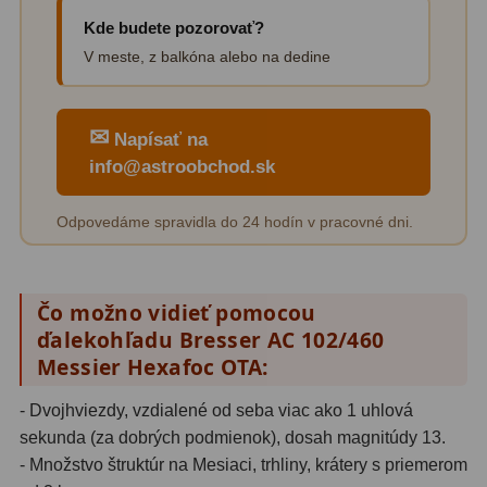
Kde budete pozorovať?
V meste, z balkóna alebo na dedine
✉
Napísať na
info@astroobchod.sk
Odpovedáme spravidla do 24 hodín v pracovné dni.
Čo možno vidieť pomocou
ďalekohľadu Bresser AC 102/460
Messier Hexafoc OTA:
- Dvojhviezdy, vzdialené od seba viac ako 1 uhlová
sekunda (za dobrých podmienok), dosah magnitúdy 13.
- Množstvo štruktúr na Mesiaci, trhliny, krátery s priemerom