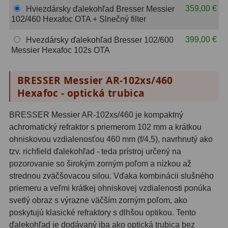
359,00 €
Hviezdársky ďalekohľad Bresser Messier
OIII
21
102/460 Hexafoc OTA + Slnečný filter
Hβ
4
399,00 €
Hvezdársky ďalekohľad Bresser 102/600
Messier Hexafoc 102s OTA
SII
2
Planetárne
7
BRESSER Messier AR-102xs/460
Hexafoc - optická trubica
Farebné
66
BRESSER Messier AR-102xs/460 je kompaktný
Astro príslušenstvo
175
achromatický refraktor s priemerom 102 mm a krátkou
ohniskovou vzdialenosťou 460 mm (f/4,5), navrhnutý ako
Redukcia 1,25" a 2"
17
tzv. richfield ďalekohľad - teda prístroj určený na
Okulárové výťahy a ostrenie
1
pozorovanie so širokým zorným poľom a nízkou až
strednou zväčšovacou silou. Vďaka kombinácii slušného
Hľadáčiky
25
priemeru a veľmi krátkej ohniskovej vzdialenosti ponúka
svetlý obraz s výrazne väčším zorným poľom, ako
Binohlavy
3
poskytujú klasické refraktory s dlhšou optikou. Tento
ďalekohľad je dodávaný iba ako optická trubica bez
Kolimátory
22