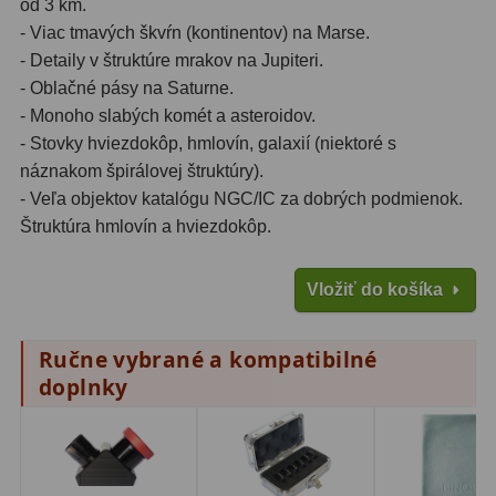
od 3 km.
- Viac tmavých škvŕn (kontinentov) na Marse.
- Detaily v štruktúre mrakov na Jupiteri.
- Oblačné pásy na Saturne.
- Monoho slabých komét a asteroidov.
- Stovky hviezdokôp, hmlovín, galaxií (niektoré s
náznakom špirálovej štruktúry).
- Veľa objektov katalógu NGC/IC za dobrých podmienok.
Štruktúra hmlovín a hviezdokôp.
Vložiť do košíka
Ručne vybrané a kompatibilné
doplnky