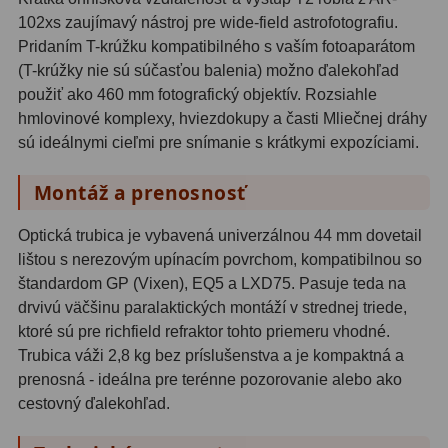
102xs zaujímavý nástroj pre wide-field astrofotografiu.
Filtry CCD Hα, OIII
7
Pridaním T-krúžku kompatibilného s vaším fotoaparátom
Filtrové kolesá a rámy
16
(T-krúžky nie sú súčasťou balenia) možno ďalekohľad
použiť ako 460 mm fotografický objektív. Rozsiahle
Rovnače a reduktory
13
hmlovinové komplexy, hviezdokupy a časti Mliečnej dráhy
sú ideálnymi cieľmi pre snímanie s krátkymi expozíciami.
Pointácia a zaostrenie
26
Montáž a prenosnosť
Kalibrace
8
ADC, Tilting
14
Optická trubica je vybavená univerzálnou 44 mm dovetail
lištou s nerezovým upínacím povrchom, kompatibilnou so
Rotátory
34
štandardom GP (Vixen), EQ5 a LXD75. Pasuje teda na
drvivú väčšinu paralaktických montáží v strednej triede,
Komponenty
78
ktoré sú pre richfield refraktor tohto priemeru vhodné.
Trubica váži 2,8 kg bez príslušenstva a je kompaktná a
Helical výťahy
11
prenosná - ideálna pre terénne pozorovanie alebo ako
cestovný ďalekohľad.
Okulárové výtahy
44