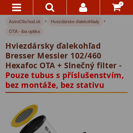
0
›
›
AstroObchod.sk
Hvezdárske ďalekohľady
Kontakty
Akce!
OTA - iba optika
Doprava
Hvezdárske ďalekohľady
222
Hviezdársky ďalekohľad
A
Platba
Pre deti
18
Bresser Messier 102/460
Hexafoc OTA + Slnečný filter -
Pre začiatočníkov
38
Všetko
Pouze tubus s příslušenstvím,
O
Šošovkové
27
Nákupe
bez montáže, bez stativu
Zrkadlové
45
Vrátenie
Katadioptrické
7
Do
14
ED/Apochromáty
32
Dní
Ritchey-Chretien
12
Reklamácia