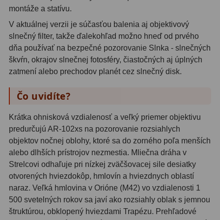
montáže a statívu.
Svietidlá
5
V aktuálnej verzii je súčasťou balenia aj objektivový
slnečný filter, takže ďalekohľad možno hneď od prvého
Čistiace prostriedky
28
dňa používať na bezpečné pozorovanie Slnka - slnečných
škvŕn, okrajov slnečnej fotosféry, čiastočných aj úplných
Púzdra a kufre
64
zatmení alebo prechodov planét cez slnečný disk.
Iné
10
Čo uvidíte?
Montáže
93
Krátka ohnisková vzdialenosť a veľký priemer objektivu
Azimutálne AZ
5
predurčujú AR-102xs na pozorovanie rozsiahlych
objektov nočnej oblohy, ktoré sa do zorného poľa menších
Equatoriálne EQ
19
alebo dlhších prístrojov nezmestia. Mliečna dráha v
Strelcovi odhaľuje pri nízkej zväčšovacej sile desiatky
Fotografické montáže
5
otvorených hviezdokôp, hmlovín a hviezdnych oblastí
naraz. Veľká hmlovina v Orióne (M42) vo vzdialenosti 1
Statívy a piliere
3
500 svetelných rokov sa javí ako rozsiahly oblak s jemnou
Tubusové kruhy
10
štruktúrou, obklopený hviezdami Trapézu. Prehľadové