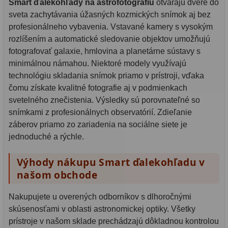
Smart ďalekohľady na astrofotografiu
otvárajú dvere do
systém
OIII
21
sveta zachytávania úžasných kozmických snímok aj bez
GoTo
profesionálneho vybavenia. Vstavané kamery s vysokým
(GOTO):
Hβ
4
rozlíšením a automatické sledovanie objektov umožňujú
fotografovať galaxie, hmlovina a planetárne sústavy s
SII
2
Je
minimálnou námahou. Niektoré modely využívajú
Planetárne
7
technológiu skladania snímok priamo v prístroji, vďaka
Nie
čomu získate kvalitné fotografie aj v podmienkach
Farebné
66
je
svetelného znečistenia. Výsledky sú porovnateľné so
snímkami z profesionálnych observatórií. Zdieľanie
Astro príslušenstvo
175
Nevadí
záberov priamo zo zariadenia na sociálne siete je
jednoduché a rýchle.
Redukcia 1,25" a 2"
17
Priemer
Výhody nákupu Smart ďalekohľadu v
objektívu:
Okulárové výťahy a ostrenie
1
našom obchode
<70
Hľadáčiky
25
Nakupujete u overených odborníkov s dlhoročnými
mm
Binohlavy
3
skúsenosťami v oblasti astronomickej optiky. Všetky
prístroje v našom sklade prechádzajú dôkladnou kontrolou
Kolimátory
22