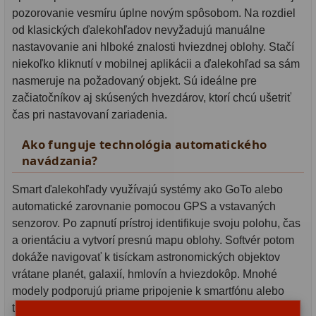
Oblasť
OTA - iba optika
43
pozorovanie vesmíru úplne novým spôsobom. Na rozdiel
použitia:
Pomocník
od klasických ďalekohľadov nevyžadujú manuálne
Do 160 €
42
Astrofotografia
nastavovanie ani hlboké znalosti hviezdnej oblohy. Stačí
IPoradca
niekoľko kliknutí v mobilnej aplikácii a ďalekohľad sa sám
Do 300 €
33
nasmeruje na požadovaný objekt. Sú ideálne pre
Pozorovanie
Stav
začiatočníkov aj skúsených hvezdárov, ktorí chcú ušetriť
Do 500 €
35
vesmíru
Objednávky
čas pri nastavovaní zariadenia.
Okuláre
454
Ako funguje technológia automatického
Pozorovanie
navádzania?
Plössl a Super Plössl
120
planét
Smart ďalekohľady využívajú systémy ako GoTo alebo
Širokouhlé (52°-60°)
84
Pozorovanie
automatické zarovnanie pomocou GPS a vstavaných
senzorov. Po zapnutí prístroj identifikuje svoju polohu, čas
SWA (62°-78°)
86
Slnka
a orientáciu a vytvorí presnú mapu oblohy. Softvér potom
UWA (80°-98°)
22
dokáže navigovať k tisíckam astronomických objektov
Pozorovanie
vrátane planét, galaxií, hmlovín a hviezdokôp. Mnohé
XWA (100°-120°)
17
modely podporujú priame pripojenie k smartfónu alebo
prírody
tabletu cez Wi-Fi alebo Bluetooth. Aplikácie poskytujú
Planetárne
31