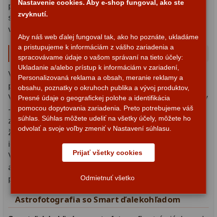
Nastavenie cookies. Aby e-shop fungoval, ako ste
podrobné informácie o každom pozorovanom objekte, čím
zvyknutí.
sa pozorovanie stáva nielen zábavným, ale aj
ZOOM
12
Montáž:
vzdelávacím zážitkom.
Aby náš web ďalej fungoval tak, ako ho poznáte, ukladáme
ED a Flat Field
12
Azimutálna
a pristupujeme k informáciám z vášho zariadenia a
Prehľad modelov a ich využitie
spracovávame údaje o vašom správaní na tieto účely:
S mriežkou
6
Ukladanie a/alebo prístup k informáciám v zariadení,
Rovníková
V našej ponuke nájdete Smart ďalekohľady od
Personalizovaná reklama a obsah, meranie reklamy a
Ostatné
30
popredných svetových výrobcov ako Celestron, Unistellar,
obsahu, poznatky o okruhoch publika a vývoj produktov,
Dobson
Vaonis a ďalšie. Každý model je navrhnutý pre iné potreby
Presné údaje o geografickej polohe a identifikácia
Barlow
65
pomocou dopytovania zariadenia. Preto potrebujeme váš
- od kompaktných prístrojov pre cestovanie až po výkonné
súhlas. Súhlas môžete udeliť na všetky účely, môžete ho
Bez
zariadenia pre astrofotografiu. Niektoré modely umožňujú
Filtre
181
odvolať a svoje voľby zmeniť v Nastavení súhlasu.
živý prenos obrazu priamo na displej telefónu, čo je
montáže
ideálne pre skupinové pozorovania alebo vzdelávanie.
Mesačné a polarizačné
23
Prijať všetky cookies
Výber závisí od vašich skúseností, požadovaného výkonu
Stolná
Slnečné
42
a samozrejme rozpočtu. Naši odborní poradcovia vám
Odmietnuť všetko
pomôžu vybrať ten správny prístroj pre vaše potreby.
CLS a UHC
14
Automatizovaný
Astrofotografia so Smart ďalekohľadom
Širokopásmové
2
navádzací