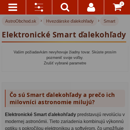
0
›
›
AstroObchod.sk
Hvezdárske ďalekohľady
Smart
Kontakty
Akce!
Úroveň
Elektronické Smart ďalekohľady
Doprava
Hvezdárske ďalekohľady
222
užívateľa:
A
Dieťa
Platba
Pre deti
18
Vašim požiadavkám nevyhovuje žiadny tovar. Skúste prosím
pozmeniť svoje voľby.
Pre začiatočníkov
38
Zrušiť vybrané parametre
Všetko
Začiatočník
O
Šošovkové
27
Nákupe
Pokročilý
Zrkadlové
45
Vrátenie
Čo sú Smart ďalekohľady a prečo ich
Skúsený
Katadioptrické
7
Do
milovníci astronomie milujú?
14
Hvezdáreň
ED/Apochromáty
32
Dní
Elektronické Smart ďalekohľady
predstavujú revolúciu v
modernej astronómii. Tieto zariadenia kombinujú výkonnú
Ritchey-Chretien
12
Reklamácia
optiku s pokročilou elektronikou a softvérom, čo umožňuje