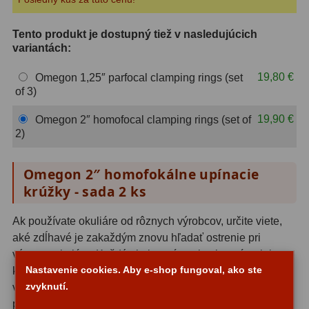
ZOOM
12
Tento produkt je dostupný tiež v nasledujúcich
variantách:
ED a Flat Field
12
19,80 €
Omegon 1,25″ parfocal clamping rings (set
S mriežkou
6
of 3)
Ostatné
30
19,90 €
Omegon 2″ homofocal clamping rings (set of
2)
Barlow
65
Omegon 2″ homofokálne upínacie
Filtre
182
krúžky - sada 2 ks
Mesačné a polarizačné
23
Ak používate okuliáre od rôznych výrobcov, určite viete,
Slnečné
43
aké zdĺhavé je zakaždým znovu hľadať ostrenie pri
výmene okulára. Každý okular má svoju vlastnú polohu, v
CLS a UHC
14
Nastavenie cookies. Aby e-shop fungoval, ako ste
ktorej je obraz ostrý, a tieto polohy sa môžu navzájom
zvyknutí.
výrazne líšiť.
Homofokálne krúžky Omegon 2″
tento
Širokopásmové
2
problém elegantne a trvalo riešia - umožňujú zosúladiť