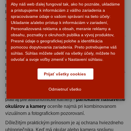
Aby náš web ďalej fungoval tak, ako ho poznáte, ukladáme
polohy ostrenia viacerých okuliarov alebo astronomickej
OIII
21
a pristupujeme k informáciám z vášho zariadenia a
kamery tak, aby ste pri ich výmene nemuseli vôbec
spracovávame údaje o vašom správaní na tieto účely:
Hβ
4
siahnuť na ostridlo.
Ukladanie a/alebo prístup k informáciám v zariadení,
Personalizovaná reklama a obsah, meranie reklamy a
Ako homofokálne krúžky fungujú
SII
2
obsahu, poznatky o okruhoch publika a vývoj produktov,
Presné údaje o geografickej polohe a identifikácia
Planetárne
7
Princíp je jednoduchý a overený: na každý okular
pomocou dopytovania zariadenia. Preto potrebujeme váš
navlečiete jeden krúžok hrúbky 5 mm a pomocou dvoch
súhlas. Súhlas môžete udeliť na všetky účely, môžete ho
Farebné
66
upínacích skrutiek ho pevne zaistíte. Skrutky sú
odvolať a svoje voľby zmeniť v Nastavení súhlasu.
umiestnené pod uhlom 120° od seba, čo zaručuje
Astro príslušenstvo
175
rovnomerné a symetrické uchytenie bez rizika poškodenia
Prijať všetky cookies
tela okulára. Keď potom každý okular nasadíte do
Redukcia 1,25" a 2"
17
hviezdneho uhlopriečnika alebo fokusátora, všetky budú
Odmietnuť všetko
dosahovať ostrenie v rovnakej polohe posuvníka. To isté
Okulárové výťahy a ostrenie
1
platí aj pre astronomické kamery -
parfokálne nastavenie
okulárov a kamery
oceníte najmä pri kombinovanom
Hľadáčiky
25
vizuálnom a fotografickom pozorovaní.
Binohlavy
3
Dôležitým praktickým prínosom je aj ochrana hviezdneho
uhlopriečnika. Keď má okular alebo kamera správnu
Kolimátory
22