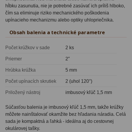
hĺbku zasunutia, nie je potrebné zasúvať ich príliš hlboko,
Svietidlá
5
čím sa eliminuje riziko mechanického poškodenia
upínacieho mechanizmu alebo optiky uhlopriečnika.
Čistiace prostriedky
28
Obsah balenia a technické parametre
Púzdra a kufre
64
Počet krúžkov v sade
2 ks
Iné
10
Priemer
2″
Montáže
93
Hrúbka krúžka
5 mm
Azimutálne AZ
5
Počet upínacích skrutiek
2 (uhol 120°)
Equatoriálne EQ
19
Priložený nástroj
imbusový kľúč 1,5 mm
Fotografické montáže
5
Súčasťou balenia je imbusový kľúč 1,5 mm, takže krúžky
Statívy a piliere
3
môžete nainštalovať okamžite bez hľadania náradia. Celá
sada je kompaktná a ľahká - ideálna aj do cestovnej
Tubusové kruhy
10
okulárovej tašky.