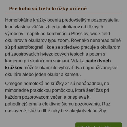
Motorové pohony
13
Pre koho sú tieto krúžky určené
Lišty
8
Homofokálne krúžky ocenia predovšetkým pozorovatelia,
ktorí vlastnia väčšiu zbierku okuliarov od rôznych
Protizávažia
3
výrobcov - napríklad kombináciu Plösslov, wide-field
okuliarov a okuliarov typu zoom. Rovnako nenahraditeľné
Iné
27
sú pri astrofotografii, kde sa striedavo pracuje s okuliarom
pri zaostrovacích hviezdicových testoch a potom s
Zrkadielka a hranoly
61
kamerou pri skutočnom snímaní. Vďaka
sade dvoch
krúžkov
môžete okamžite vybaviť dva najpoužívanejšie
Diagonálne zrkadielka
36
okuliáre alebo jeden okular a kameru.
Diagonálne hranoly
7
Omegon homofokálne krúžky 2″ sú nenápadnou, no
mimoriadne praktickou pomôckou, ktorá šetrí čas pri
Amici hranoly 45°
11
každom pozorovacom večeri a prispieva k
Amici hranoly 90°
7
pohodlnejšiemu a efektívnejšiemu pozorovaniu. Raz
nastavené, slúžia dlhé roky bez akejkoľvek údržby.
Astrofotografia
306