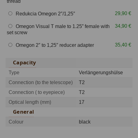
thread
OIII
21
29,90 €
Redukcia Omegon 2″/1,25″
Hβ
4
34,90 €
Omegon Visual T male to 1.25” female with
SII
2
set screw
35,40 €
Planetárne
7
Omegon 2″ to 1,25″ reducer adapter
Farebné
66
Capacity
Astro príslušenstvo
175
Type
Verlängerungshülse
Connection (to the telescope)
T2
Redukcia 1,25" a 2"
17
Connection ( to eyepiece)
T2
Okulárové výťahy a ostrenie
1
Optical length (mm)
17
General
Hľadáčiky
25
Colour
black
Binohlavy
3
Kolimátory
22