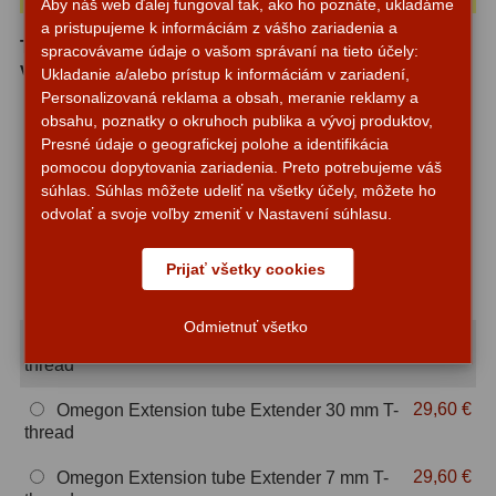
Aby náš web ďalej fungoval tak, ako ho poznáte, ukladáme
a pristupujeme k informáciám z vášho zariadenia a
ZOOM
12
Tento produkt je dostupný tiež v nasledujúcich
spracovávame údaje o vašom správaní na tieto účely:
variantách:
Ukladanie a/alebo prístup k informáciám v zariadení,
ED a Flat Field
12
Personalizovaná reklama a obsah, meranie reklamy a
19,90 €
Adaptér Omegon M48/2″
obsahu, poznatky o okruhoch publika a vývoj produktov,
S mriežkou
6
Presné údaje o geografickej polohe a identifikácia
23,00 €
Omegon 1,25″, 30mm extension tube
pomocou dopytovania zariadenia. Preto potrebujeme váš
Ostatné
30
súhlas. Súhlas môžete udeliť na všetky účely, môžete ho
24,90 €
Adaptér Omegon Vonkajší T2/1,25″ –
odvolať a svoje voľby zmeniť v Nastavení súhlasu.
optická dĺžka 30 mm
Barlow
65
Prijať všetky cookies
26,60 €
Omegon Extension tube Nosepiece 2” ver 2
Filtre
182
(M48 to 2”)
Odmietnuť všetko
Mesačné a polarizačné
23
29,60 €
Omegon Extension tube Extender 17 mm T-
thread
Slnečné
43
29,60 €
Omegon Extension tube Extender 30 mm T-
CLS a UHC
14
thread
Širokopásmové
2
29,60 €
Omegon Extension tube Extender 7 mm T-