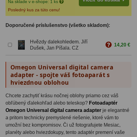
Na sklade v e-shope: 1 ks
Posledný kus za túto cenu!
ZOOM
12
ED a Flat Field
12
Doporučené príslušenstvo (všetko skladom):
S mriežkou
6
Hvězdy dalekohledem. Jiří
14,20 €
Dušek, Jan Píšala. CZ
Ostatné
30
Barlow
65
Omegon Universal digital camera
adapter - spojte váš fotoaparát s
Filtre
181
hviezdnou oblohou
Mesačné a polarizačné
23
Chcete zachytiť krásu nočnej oblohy priamo cez váš
obľúbený ďalekohľad alebo teleskop?
Fotoadaptér
Slnečné
42
Omegon Universal digital camera adapter
je elegantné
CLS a UHC
14
a pritom technicky premyslené riešenie, ktoré vám to
umožní bez kompromisov. Či už fotografujete Mesiac,
Širokopásmové
2
planéty alebo hviezdokupy, tento adaptér premení vaše