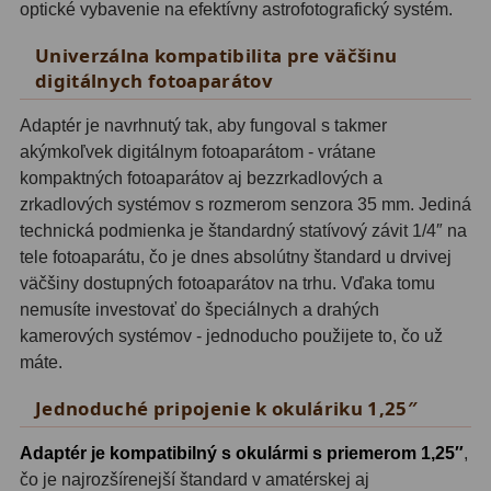
optické vybavenie na efektívny astrofotografický systém.
OIII
21
Univerzálna kompatibilita pre väčšinu
Hβ
4
digitálnych fotoaparátov
SII
2
Adaptér je navrhnutý tak, aby fungoval s takmer
akýmkoľvek digitálnym fotoaparátom - vrátane
Planetárne
7
kompaktných fotoaparátov aj bezzrkadlových a
zrkadlových systémov s rozmerom senzora 35 mm. Jediná
Farebné
66
technická podmienka je štandardný statívový závit 1/4″ na
Astro príslušenstvo
175
tele fotoaparátu, čo je dnes absolútny štandard u drvivej
väčšiny dostupných fotoaparátov na trhu. Vďaka tomu
Redukcia 1,25" a 2"
17
nemusíte investovať do špeciálnych a drahých
kamerových systémov - jednoducho použijete to, čo už
Okulárové výťahy a ostrenie
1
máte.
Hľadáčiky
25
Jednoduché pripojenie k okuláriku 1,25″
Binohlavy
3
Adaptér je kompatibilný s okulármi s priemerom 1,25″
,
čo je najrozšírenejší štandard v amatérskej aj
Kolimátory
22