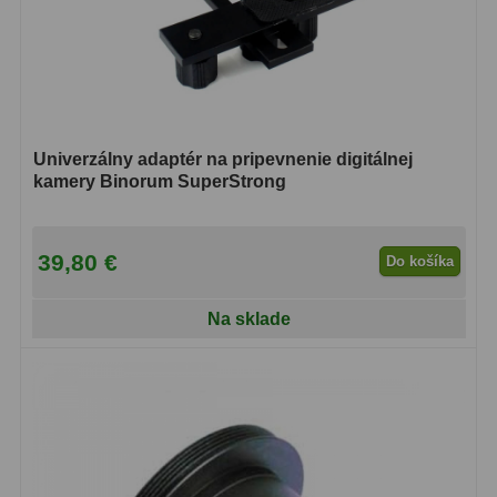
Adaptéry k okulárovým
výťahom
8
Primárne zrkadlá
9
Sekundárne zrkadlá
6
Univerzálny adaptér na pripevnenie digitálnej
Binokulárne
286
kamery Binorum SuperStrong
Ornitológia a príroda
19
39,80 €
Do košíka
Vodeodolné
13
Na sklade
Turistika a cestovanie
149
Šport
59
Divadelné
2
Astronomické
44