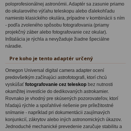
poloprofesionálnej astronómii. Adaptér sa zasunie priamo
do okularového výťahu teleskopu alebo ďalekohľadu
Svietidlá
5
namiesto klasického okulára, prípadne v kombinácii s ním
Čistiace prostriedky
28
- podľa zvoleného spôsobu fotografovania (priamy
projekčný záber alebo fotografovanie cez okular).
Púzdra a kufre
64
Inštalácia je rýchla a nevyžaduje žiadne špeciálne
náradie.
Iné
10
Pre koho je tento adaptér určený
Montáže
93
Omegon Universal digital camera adapter ocení
Azimutálne AZ
5
predovšetkým začínajúci astrofotografi, ktorí chcú
vyskúšať
fotografovanie cez teleskop
bez nutnosti
Equatoriálne EQ
19
okamžitej investície do dedikovaných astrokamier.
Rovnako je vhodný pre skúsených pozorovateľov, ktorí
Fotografické montáže
5
hľadajú rýchle a spoľahlivé riešenie pre príležitostné
snímanie - napríklad pri dokumentácii zaujímavých
Statívy a piliere
3
konjunkcií, zákrytov alebo iných astronomických úkazov.
Tubusové kruhy
10
Jednoduché mechanické prevedenie zaručuje stabilitu a