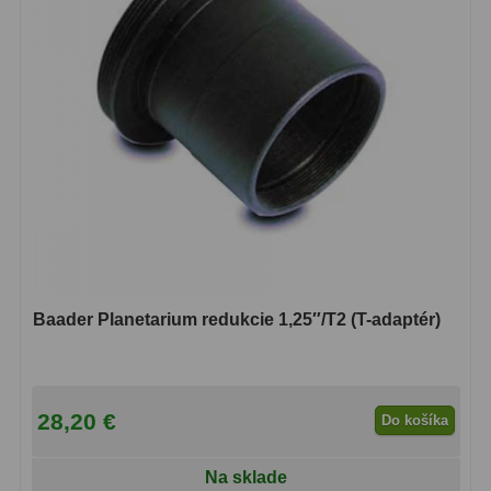
Diaľkomery a Nočné videnie
17
Diaľkomery
9
Nočné videnie
8
Monokulárne
49
Turistika
22
Ornitológia
11
Všeobecné
16
Baader Planetarium redukcie 1,25″/T2 (T-adaptér)
Mikroskopy
93
Pre deti
5
28,20 €
Do košíka
Školské
19
Na sklade