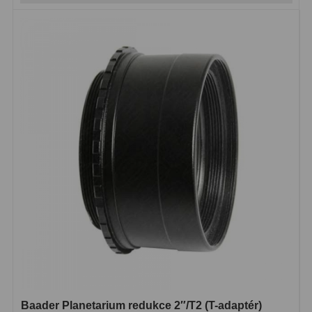
Biologické
34
Digitální
8
Vreckové
10
Príslušenstvo
17
Meteostanice
52
Domáci
21
Pokročilé
5
Profesionálne
9
Čidlá
2
Teplomery a vlhkomery
15
Foto stativy
10
Baader Planetarium redukce 2″/T2 (T-adaptér)