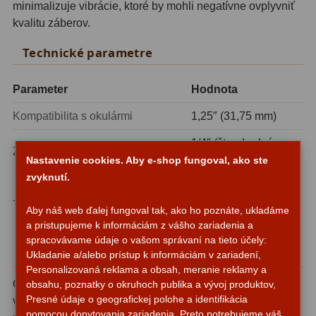
minimalizuje vibrácie, ktoré by mohli negatívne ovplyvniť
Motorové pohony
13
kvalitu záberov.
Lišty
8
Technické parametre
Protizávažia
3
Parameter
Hodnota
Iné
27
Kompatibilita s okulármi
1,25″ (31,75 mm)
Zrkadielka a hranoly
61
1/4″ (štandardný
Závit pre fotoaparát
Nastavenie cookies. Aby e-shop fungoval, ako ste
statívový závit)
Diagonálne zrkadielka
36
zvyknutí.
kompaktné, 35 mm,
Diagonálne hranoly
7
Typ kompatibilných fotoaparátov
bezzrkadlové,
Aby náš web ďalej fungoval tak, ako ho poznáte, ukladáme
zrkadlové
a pristupujeme k informáciám z vášho zariadenia a
Amici hranoly 45°
11
spracovávame údaje o vašom správaní na tieto účely:
Prečo zvoliť značku Omegon
Ukladanie a/alebo prístup k informáciám v zariadení,
Amici hranoly 90°
7
Personalizovaná reklama a obsah, meranie reklamy a
Omegon je etablovaná európska značka, ktorá si
obsahu, poznatky o okruhoch publika a vývoj produktov,
Astrofotografia
306
Presné údaje o geografickej polohe a identifikácia
vybudovala pevné miesto medzi amatérskymi aj
pomocou dopytovania zariadenia. Preto potrebujeme váš