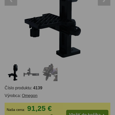
OTA - iba optika
43
Pomocník
Do 160 €
42
IPoradca
Do 300 €
33
Stav
Do 500 €
35
Objednávky
Okuláre
454
Plössl a Super Plössl
120
Širokouhlé (52°-60°)
84
SWA (62°-78°)
86
Číslo produktu:
4139
UWA (80°-98°)
22
Výrobca:
Omegon
XWA (100°-120°)
17
91,25 €
Naša cena:
Planetárne
31
Vložiť do košíka