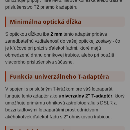
umožňuje pripojiť filtre M48, filtrové kolieska alebo ďalšie
príslušenstvo T2 priamo k adaptéru.
Svietidlá
5
Minimálna optická dĺžka
Čistiace prostriedky
28
S optickou dĺžkou iba
2 mm
tento adaptér pridáva
Púzdra a kufre
64
zanedbateľnú vzdialenosť do vašej optickej zostavy - čo
je kľúčové pri práci s ďalekohľadmi, ktoré majú
Iné
10
obmedzenú dráhu ohnikovej trubice, alebo pri použití
viacerého príslušenstva súčasne.
Montáže
93
Funkcia univerzálneho T-adaptéra
Azimutálne AZ
5
Equatoriálne EQ
19
V spojení s príslušným T-krúžkom pre váš fotoaparát
funguje tento adaptér ako
univerzálny 2″ T-adaptér
, ktorý
Fotografické montáže
5
umožňuje primárnu ohnikovú astrofotografiu s DSLR a
bezzrkadlovými fotoaparátmi prostredníctvom
Statívy a piliere
3
akéhokoľvek ďalekohľadu s 2″ ohniskovou trubicou.
Tubusové kruhy
10