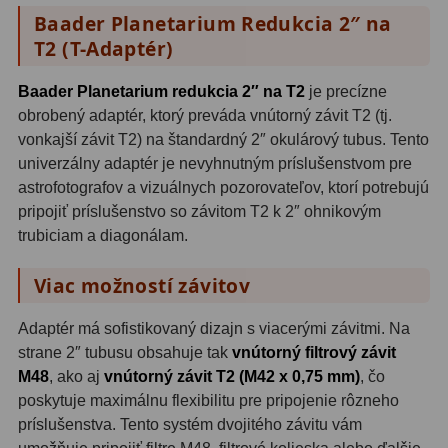
Baader Planetarium Redukcia 2″ na
OIII
21
T2 (T-Adaptér)
Hβ
4
Baader Planetarium redukcia 2″ na T2
je precízne
SII
2
obrobený adaptér, ktorý preváda vnútorný závit T2 (tj.
vonkajší závit T2) na štandardný 2″ okulárový tubus. Tento
Planetárne
7
univerzálny adaptér je nevyhnutným príslušenstvom pre
astrofotografov a vizuálnych pozorovateľov, ktorí potrebujú
Farebné
66
pripojiť príslušenstvo so závitom T2 k 2″ ohnikovým
Astro príslušenstvo
175
trubiciam a diagonálam.
Redukcia 1,25" a 2"
17
Viac možností závitov
Okulárové výťahy a ostrenie
1
Adaptér má sofistikovaný dizajn s viacerými závitmi. Na
strane 2″ tubusu obsahuje tak
vnútorný filtrový závit
Hľadáčiky
25
M48
, ako aj
vnútorný závit T2 (M42 x 0,75 mm)
, čo
poskytuje maximálnu flexibilitu pre pripojenie rôzneho
Binohlavy
3
príslušenstva. Tento systém dvojitého závitu vám
Kolimátory
22