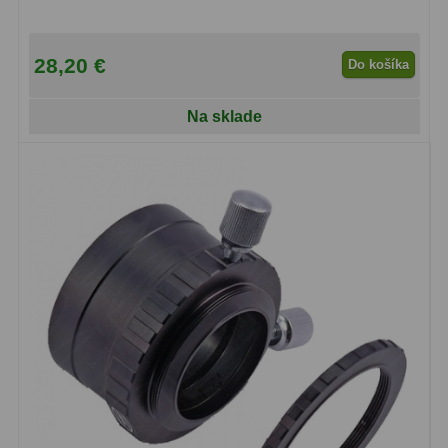
Lupy
69
28,20 €
Do košíka
Literatúra
10
Na sklade
Darčekové poukazy
28