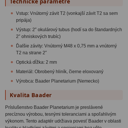
Technické parametre
Motorové pohony
13
Vstup: Vnútorný závit T2 (vonkajší závit T2 sa sem
Lišty
8
pripája)
Výstup: 2″ okulárový tubus (hodí sa do štandardných
Protizávažia
3
2″ ohniskových trubíc)
Iné
27
Ďalšie závity: Vnútorný M48 x 0,75 mm a vnútorný
T2 na strane 2″
Zrkadielka a hranoly
61
Optická dĺžka: 2 mm
Diagonálne zrkadielka
36
Materiál: Obrobený hliník, čierne eloxovaný
Diagonálne hranoly
7
Výrobca: Baader Planetarium (Nemecko)
Amici hranoly 45°
11
Kvalita Baader
Amici hranoly 90°
7
Príslušenstvo Baader Planetarium je preslávené
precíznou výrobou, tesnými toleranciami a spoľahlivým
Astrofotografia
306
výkonom. Tento adaptér udržiava povesť Baader v oblasti
kvality s hladkými závitmi a spojeniami bez vôle.