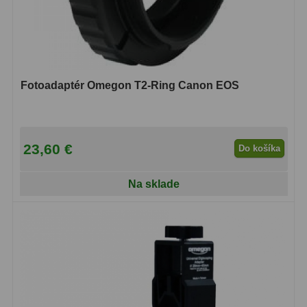
Adaptéry k okulárovým
výťahom
8
Primárne zrkadlá
9
Sekundárne zrkadlá
6
Fotoadaptér Omegon T2-Ring Canon EOS
Binokulárne
286
Ornitológia a príroda
19
23,60 €
Do košíka
Vodeodolné
13
Na sklade
Turistika a cestovanie
149
Šport
59
Divadelné
2
Astronomické
44