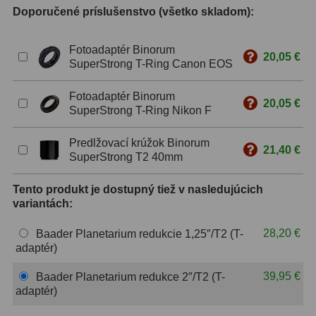
Doporučené príslušenstvo (všetko skladom):
ZOOM
12
Fotoadaptér Binorum
20,05 €
ED a Flat Field
12
SuperStrong T-Ring Canon EOS
S mriežkou
6
Fotoadaptér Binorum
20,05 €
SuperStrong T-Ring Nikon F
Ostatné
30
Predlžovací krúžok Binorum
Barlow
65
21,40 €
SuperStrong T2 40mm
Filtre
181
Tento produkt je dostupný tiež v nasledujúcich
variantách:
Mesačné a polarizačné
23
28,20 €
Baader Planetarium redukcie 1,25″/T2 (T-
Slnečné
42
adaptér)
CLS a UHC
14
39,95 €
Baader Planetarium redukce 2″/T2 (T-
adaptér)
Širokopásmové
2