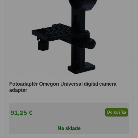
Diaľkomery a Nočné videnie
17
Diaľkomery
9
Nočné videnie
8
Monokulárne
49
Turistika
22
Ornitológia
11
Fotoadaptér Omegon Universal digital camera
Všeobecné
16
adapter
Mikroskopy
93
91,25 €
Do košíka
Pre deti
5
Školské
19
Na sklade