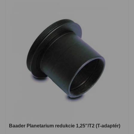
Biologické
34
Digitální
8
Vreckové
10
Príslušenstvo
17
Meteostanice
52
Domáci
21
Pokročilé
5
Profesionálne
9
Čidlá
2
Teplomery a vlhkomery
15
Baader Planetarium redukcie 1,25″/T2 (T-adaptér)
Foto stativy
10