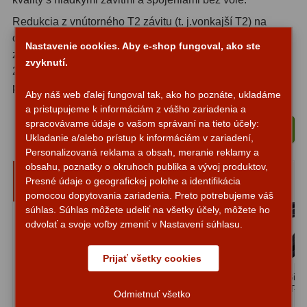
Planetárne kamery
19
Redukcia z vnútorného T2 závitu (t. j.vonkajší T2) na
Deep-Sky kamery
28
okulárový tubus 2″. V 2″ osadená vnútorným filtrovým
Nastavenie cookies. Aby e-shop fungoval, ako ste
závitom M48 a ďalej vnútorným T2 závitom. Optická dĺžka
zvyknutí.
Guiding kamery
14
2mm. V spojení napr. s príslušným T-krúžkom možno
použiť ako univerzálny 2″ T-adaptér alebo držiak.
T-krúžky
16
Aby náš web ďalej fungoval tak, ako ho poznáte, ukladáme
a pristupujeme k informáciám z vášho zariadenia a
Adaptéry projekční
11
spracovávame údaje o vašom správaní na tieto účely:
Vložiť do košíka
Ukladanie a/alebo prístup k informáciám v zariadení,
Adaptéry T2
39
Personalizovaná reklama a obsah, meranie reklamy a
obsahu, poznatky o okruhoch publika a vývoj produktov,
Ručne vybrané a kompatibilné
Adaptéry M48
33
Presné údaje o geografickej polohe a identifikácia
doplnky
pomocou dopytovania zariadenia. Preto potrebujeme váš
Filtry L-RGB
7
súhlas. Súhlas môžete udeliť na všetky účely, môžete ho
odvolať a svoje voľby zmeniť v Nastavení súhlasu.
Filtry Pass
6
Prijať všetky cookies
Filtry Block
10
Fotoadaptér Binorum
Fotoadaptér Binorum
Fotoadaptér Bino
SuperStrong T-Ring
SuperStrong T-Ring
SuperStrong T-Ri
Filtry Clip
5
Odmietnuť všetko
Minolta AF
Nikon F
Canon EOS