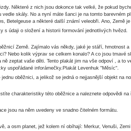
vězdy. Některé z nich jsou dokonce tak velké, že pokud bych
ho. Antonín
u vedle skály. No a nyní máte šanci je na tomto barevném pl
s, Betelgeuse a některé další známí veleobři. Ano, Země je 
 s údaji o složení a historii formování jednotlivých hvězd.
Do košíka
žnicí Země. Zajímalo vás někdy, jaké je stáří, hmotnost a 
lade
síci? Nebo kolik výprav se celkem konalo? A co jsou tmavé s
ně zeptat vaše děti. Tento plakát jim na vše odpoví , a to
icky uspořádané inforámečky.Plakát Levenhuk "Měsíc".
ednu oběžnici, a jelikož se jedná o nejjasnější objekt na noč
stíte charakteristiky této oběžnice a naleznete odpovědi na ř
rmace jsou na něm uvedeny ve snadno čitelném formátu.
ě, a osm planet, jež kolem ní obíhají: Merkur, Venuši, Zemi 