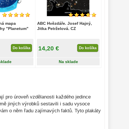
čná mapa
ABC Hvězdáře. Josef Hajný,
ohy "Planetum"
Jitka Petrželová. CZ
14,20 €
Do košíka
Do košíka
sklade
Na sklade
jí pro úroveň vzdělanosti každého jedince
ě jiných výrobků sestavili i sadu vysoce
 vám o něm řadu zajímavých faktů. Tyto plakáty