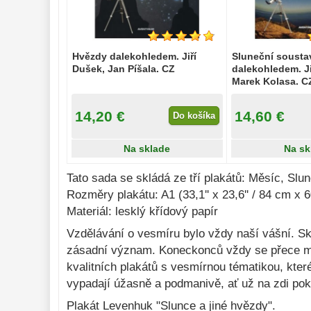
Hvězdy dalekohledem. Jiří
Sluneční sousta
Dušek, Jan Píšala. CZ
dalekohledem. Ji
Marek Kolasa. C
14,20 €
14,60 €
Do košíka
Na sklade
Na sk
Tato sada se skládá ze tří plakátů: Měsíc, Slu
Rozměry plakátu: A1 (33,1'' x 23,6'' / 84 cm x 
Materiál: lesklý křídový papír
Vzdělávání o vesmíru bylo vždy naší vášní. Sk
zásadní význam. Koneckonců vždy se přece mus
kvalitních plakátů s vesmírnou tématikou, kte
vypadají úžasně a podmanivě, ať už na zdi pok
Plakát Levenhuk "Slunce a jiné hvězdy".