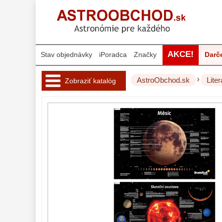
AKCE!
Stav objednávky
iPoradca
Značky
Darč
›
AstroObchod.sk
Liter
Zobraziť katalóg
Hvezdárske 
ďalekohľady 
222
Okuláre 
452
Filtre 
182
Astro 
príslušenstvo 
175
Montáže 
93
Zrkadielka a 
hranoly 
61