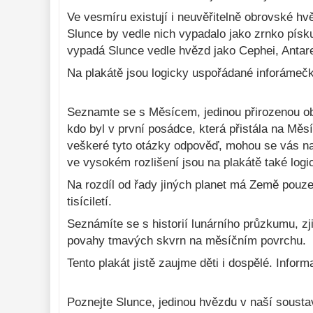
Ve vesmíru existují i neuvěřitelně obrovské h
Planety. Zdeněk Pokorný,
Měsíček u krejčí
Slunce by vedle nich vypadalo jako zrnko písk
Michal Švanda.
Rükl.
vypadá Slunce vedle hvězd jako Cephei, Antare
Na plakátě jsou logicky uspořádané inforámečky
14,20 €
7,65 €
Do košíka
Seznamte se s Měsícem, jedinou přirozenou obě
Na sklade
Na sk
kdo byl v první posádce, která přistála na Mě
veškeré tyto otázky odpověď, mohou se vás na 
ve vysokém rozlišení jsou na plakátě také log
Na rozdíl od řady jiných planet má Země pouze j
tisíciletí.
Seznámíte se s historií lunárního průzkumu, zji
povahy tmavých skvrn na měsíčním povrchu.
Tento plakát jistě zaujme děti i dospělé. Info
Poznejte Slunce, jedinou hvězdu v naší soustav