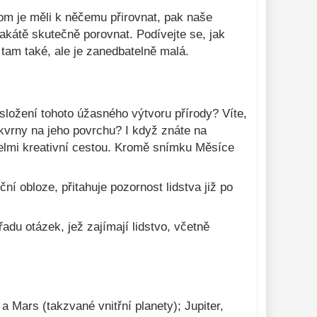
om je měli k něčemu přirovnat, pak naše
akátě skutečně porovnat. Podívejte se, jak
tam také, ale je zanedbatelně malá.
složení tohoto úžasného výtvoru přírody? Víte,
kvrny na jeho povrchu? I když znáte na
 velmi kreativní cestou. Kromě snímku Měsíce
ní obloze, přitahuje pozornost lidstva již po
adu otázek, jež zajímají lidstvo, včetně
a Mars (takzvané vnitřní planety); Jupiter,