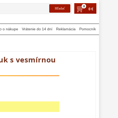
0
0 €
o o nákupe
Vrátenie do 14 dní
Reklamácia
Pomocník
uk s vesmírnou