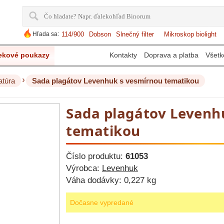
Hľada sa:
114/900
Dobson
Slnečný filter
Mikroskop biolight
ekové poukazy
Kontakty
Doprava a platba
Všetk
›
atúra
Sada plagátov Levenhuk s vesmírnou tematikou
Sada plagátov Levenh
tematikou
Číslo produktu:
61053
Výrobca:
Levenhuk
Váha dodávky:
0,227 kg
Dočasne vypredané