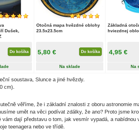
va
Otočná mapa hvězdné oblohy
Základná oto
ří Dušek,
23.5x23.5cm
hviezdnej obl
Z
5,80 €
4,95 €
Do košíka
Do košíka
lade
Na sklade
Na 
neční soustava, Slunce a jiné hvězdy.
60 cm).
utečně věříme, že i základní znalosti z oboru astronomie ma
íme umět na věci podívat zdálky, že ano? Proto jsme krom
ré vám dají představu o tom, jak vesmír vypadá, a nabídnou
oje teenagera nebo ve třídě.