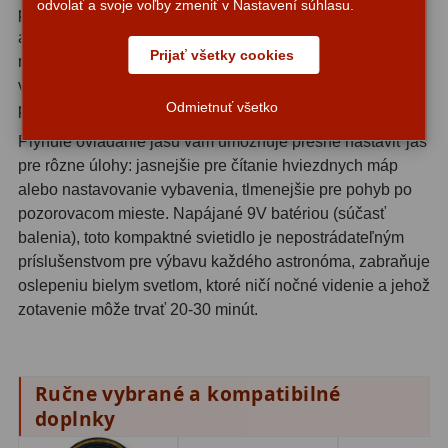
odvolať a svoje voľby zmeniť v Nastavení súhlasu.
pre zachovanie adaptácie vášho zraku na tmu počas
OIII
21
astronomického pozorovania. Červené svetlo nespúšťa
Prijať všetky cookies
rovnakú kontrakciu zrenice ako biele svetlo, čo umožňuje
Hβ
4
vašim očiam udržať ich adaptáciu na tmu - kritické pre
SII
2
Odmietnuť všetko
pozorovanie slabých objektov hlbokého vesmíru.
Plynulé ovládanie jasu vám umožňuje presne nastaviť jas
Planetárne
7
pre rôzne úlohy: jasnejšie pre čítanie hviezdnych máp
Farebné
66
alebo nastavovanie vybavenia, tlmenejšie pre pohyb po
pozorovacom mieste. Napájané 9V batériou (súčasť
Astro príslušenstvo
175
balenia), toto kompaktné svietidlo je nepostrádateľným
príslušenstvom pre výbavu každého astronóma, zabraňuje
Redukcia 1,25" a 2"
17
oslepeniu bielym svetlom, ktoré ničí nočné videnie a jehož
zotavenie môže trvať 20-30 minút.
Okulárové výťahy a ostrenie
1
Hľadáčiky
25
Ručne vybrané a kompatibilné
Binohlavy
3
doplnky
Kolimátory
22