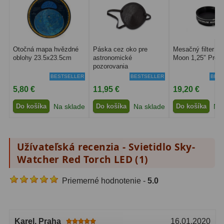
Svietidlá
5
Čistiace prostriedky
28
Otočná mapa hvězdné
Páska cez oko pre
Mesačný filter B
oblohy 23.5x23.5cm
astronomické
Moon 1,25″ Prem
Púzdra a kufre
64
pozorovania
BESTSELLER
BESTSELLER
BEST
Iné
10
5,80 €
11,95 €
19,20 €
Montáže
93
Do košíka
Na sklade
Do košíka
Na sklade
Do košíka
Na 
Azimutálne AZ
5
Užívateľská recenzia - Svietidlo Sky-
Equatoriálne EQ
19
Watcher Red Torch LED (
1
)
Fotografické montáže
5
Priemerné hodnotenie -
5.0
Statívy a piliere
3
Tubusové kruhy
10
Karel
, Praha
16.01.2020