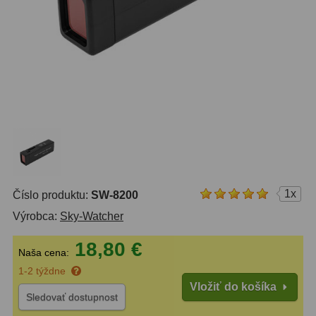
OTA - iba optika
43
Pomocník
Do 160 €
42
IPoradca
Do 300 €
33
Stav
Do 500 €
35
Objednávky
Okuláre
454
Plössl a Super Plössl
120
1x
Číslo produktu:
SW-8200
Širokouhlé (52°-60°)
84
Výrobca:
Sky-Watcher
SWA (62°-78°)
86
18,80 €
Naša cena:
UWA (80°-98°)
22
1-2 týždne
XWA (100°-120°)
17
Vložiť do košíka
Sledovať dostupnost
Planetárne
31