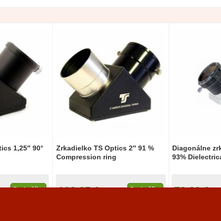
ics 1,25″ 90°
Zrkadielko TS Optics 2″ 91 %
Diagonálne zr
Compression ring
93% Dielectric
108,25 €
79,80 €
Do košíka
Do košíka
lade
Na sklade
Na