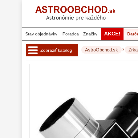
AKCE!
Stav objednávky
iPoradca
Značky
Darč
›
AstroObchod.sk
Zrka
Zobraziť katalóg
Hvezdárske 
ďalekohľady 
222
Okuláre 
454
Filtre 
182
Astro 
príslušenstvo 
175
Montáže 
93
Zrkadielka a 
hranoly 
61