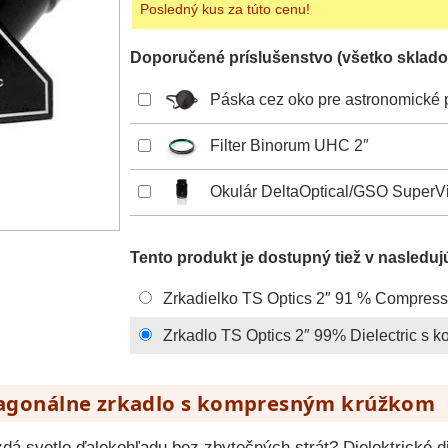
Posledný kus za túto cenu!
Doporučené príslušenstvo (všetko sklado
Páska cez oko pre astronomické 
Filter Binorum UHC 2″
Okulár DeltaOptical/GSO SuperV
Tento produkt je dostupný tiež v nasleduj
Zrkadielko TS Optics 2″ 91 % Compress
Zrkadlo TS Optics 2″ 99% Dielectric s
diagonálne zrkadlo s kompresným krúžkom
dá svetlo ďalekohľadu bez zbytočných strát? Dielektrické d