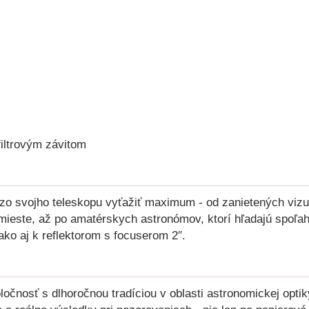
filtrovým závitom
 zo svojho teleskopu vyťažiť maximum - od zanietených vizu
 mieste, až po amatérskych astronómov, ktorí hľadajú spoľa
ko aj k reflektorom s focuserom 2″.
očnosť s dlhoročnou tradíciou v oblasti astronomickej optik