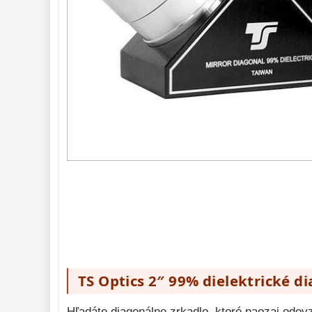
Diagonálne
zrkadielka
36
Diagonálne hranoly
7
Amici hranoly 45°
11
Amici hranoly 90°
7
Astrofotografia 
306
Komponenty 
78
Binokulárne 
286
Diaľkomery a Nočné 
videnie 
17
Monokulárne 
49
Mikroskopy 
93
Meteostanice 
52
TS Optics 2″ 99% dielektrické 
Foto stativy 
10
Hľadáte diagonálne zrkadlo, ktoré naozaj odovz