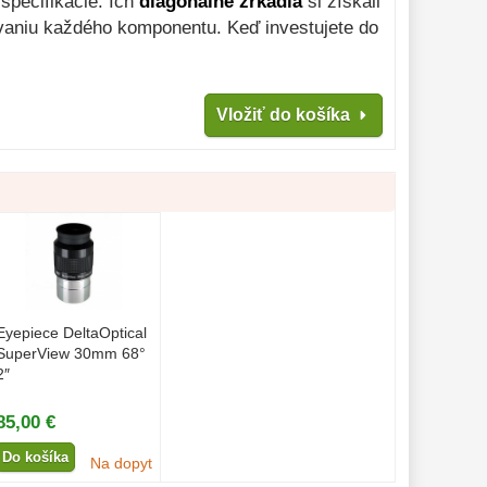
špecifikácie. Ich
diagonálne zrkadlá
si získali
vaniu každého komponentu. Keď investujete do
Vložiť do košíka
Eyepiece DeltaOptical
SuperView 30mm 68°
2″
85,00 €
Do košíka
Na dopyt