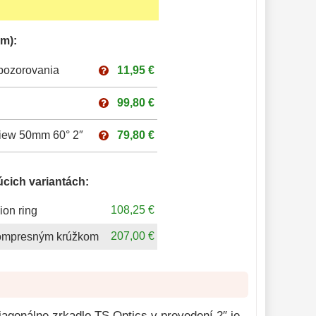
m):
pozorovania
11,95 €
99,80 €
iew 50mm 60° 2″
79,80 €
úcich variantách:
108,25 €
ion ring
207,00 €
 kompresným krúžkom
iagonálne zrkadlo TS Optics v prevedení 2″ je