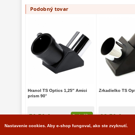
Podobný tovar
Hranol TS Optics 1,25″ Amici
Zrkadielko TS Opt
prism 90°
56,50 €
38,50 €
Do košíka
Nastavenie cookies. Aby e-shop fungoval, ako ste zvyknutí.
Na sklade
Na sk