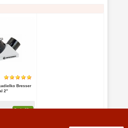
kadielko Bresser
al 2″
Do košíka
 sklade