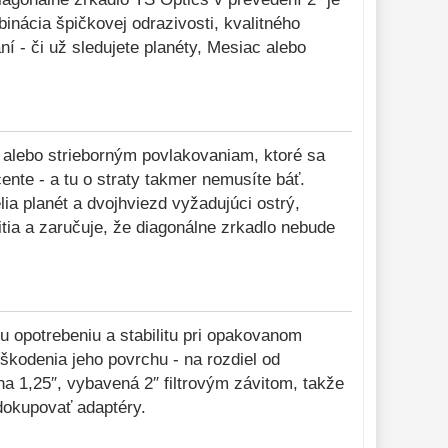
inácia špičkovej odrazivosti, kvalitného
 - či už sledujete planéty, Mesiac alebo
 alebo strieborným povlakovaniam, ktoré sa
nte - a tu o straty takmer nemusíte báť.
ia planét a dvojhviezd vyžadujúci ostrý,
ia a zaručuje, že diagonálne zrkadlo nebude
u opotrebeniu a stabilitu pri opakovanom
kodenia jeho povrchu - na rozdiel od
a 1,25″, vybavená 2″ filtrovým závitom, takže
 dokupovať adaptéry.