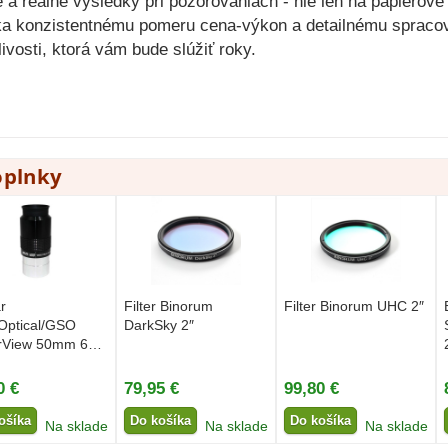
 reálne výsledky pri pozorovaniach - nie len na papierové 
ka konzistentnému pomeru cena-výkon a detailnému spraco
ivosti, ktorá vám bude slúžiť roky.
oplnky
r
Filter Binorum
Filter Binorum UHC 2″
Optical/GSO
DarkSky 2″
rView 50mm 60°
0 €
79,95 €
99,80 €
ošíka
Do košíka
Do košíka
Na sklade
Na sklade
Na sklade