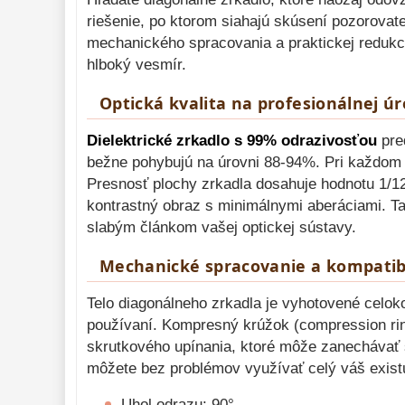
Lupy 
69
riešenie, po ktorom siahajú skúsení pozorovate
Literatúra 
mechanického spracovania a praktickej redukci
10
hlboký vesmír.
Darčekové 
poukazy 
28
Optická kvalita na profesionálnej úr
Dielektrické zrkadlo s 99% odrazivosťou
pre
bežne pohybujú na úrovni 88-94%. Pri každom p
Presnosť plochy zrkadla dosahuje hodnotu 1/12λ
kontrastný obraz s minimálnymi aberáciami. T
slabým článkom vašej optickej sústavy.
Mechanické spracovanie a kompatibi
Telo diagonálneho zrkadla je vyhotovené celok
používaní. Kompresný krúžok (compression rin
skrutkového upínania, ktoré môže zanechávať s
môžete bez problémov využívať celý váš existuj
Uhol odrazu: 90°