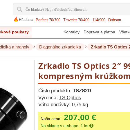
Hľada sa:
Perfect 70/700
Traveler 70/400
114/900
Dobson
ekové poukazy
Kontakty
Doprava a platba
Všetk
›
›
dielka a hranoly
Diagonálne zrkadielka
Zrkadlo TS Optics 
Zrkadlo TS Optics 2″ 9
kompresným krúžko
Číslo produktu:
TSZS2D
Výrobca:
TS Optics
Váha dodávky:
0,75 kg
207,00 €
Naša cena:
Na sklade v e-shope: 1 ks