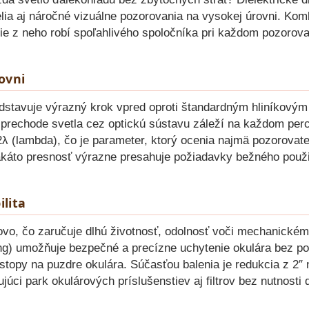
lia aj náročné vizuálne pozorovania na vysokej úrovni. Komb
e z neho robí spoľahlivého spoločníka pri každom pozorovaní
ovni
dstavuje výrazný krok vpred oproti štandardným hliníkovým
rechode svetla cez optickú sústavu záleží na každom perce
 (lambda), čo je parameter, ktorý ocenia najmä pozorovatel
akáto presnosť výrazne presahuje požiadavky bežného použit
lita
ovo, čo zaručuje dlhú životnosť, odolnosť voči mechanickém
g) umožňuje bezpečné a precízne uchytenie okulára bez poš
topy na puzdre okulára. Súčasťou balenia je redukcia z 2″ n
úci park okulárových príslušenstiev aj filtrov bez nutnosti