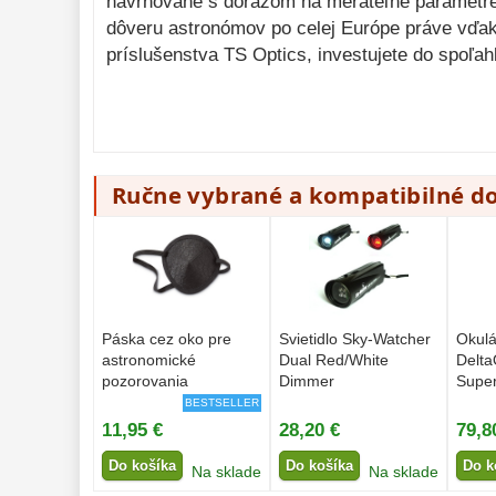
navrhované s dôrazom na merateľné parametre a
dôveru astronómov po celej Európe práve vďa
príslušenstva TS Optics, investujete do spoľahl
Ručne vybrané a kompatibilné d
Páska cez oko pre
Svietidlo Sky-Watcher
Okulá
astronomické
Dual Red/White
Delta
pozorovania
Dimmer
Supe
2″
BESTSELLER
11,95 €
28,20 €
79,8
Do košíka
Do košíka
Do k
Na sklade
Na sklade