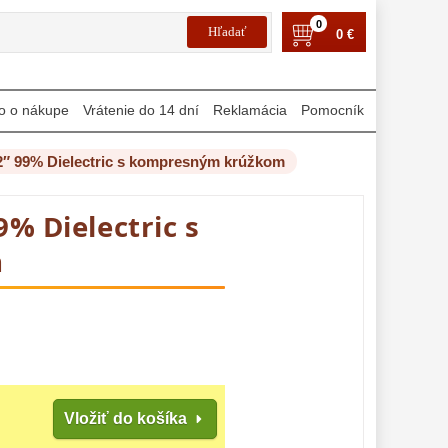
0
0 €
o o nákupe
Vrátenie do 14 dní
Reklamácia
Pomocník
2″ 99% Dielectric s kompresným krúžkom
9% Dielectric s
m
Vložiť do košíka