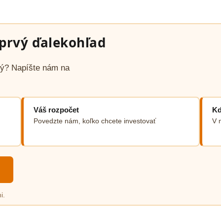
prvý ďalekohľad
avý? Napíšte nám na
Váš rozpočet
Kd
Povedzte nám, koľko chcete investovať
V 
i.