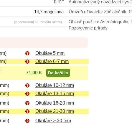
0,41"
Automatizovaný navádzací sys
14,7 magnituda
Úroveň užívateľa: Zači
Oblasť použitia: Astrofotografia, Pozorovanie vesmíru, Pozorovanie planét,
(v porovnaní s ľudským okom)
Pozorovanie prírody
mm)
Okuláre 5 mm
mm)
Okuláre 6-7 mm
8°
71,00 €
Do košíka
 mm)
Okuláre 10-12 mm
 mm)
Okuláre 13-15 mm
 mm)
Okuláre 16-20 mm
 mm)
Okuláre 21-30 mm
 mm)
Okuláre > 30 mm