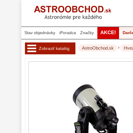
AKCE!
Stav objednávky
iPoradca
Značky
Darč
›
AstroObchod.sk
Hvez
Zobraziť katalóg
Hvezdárske 
ďalekohľady 
222
Pre deti
18
Pre začiatočníkov
38
Šošovkové
27
Zrkadlové
45
Katadioptrické
7
ED/Apochromáty
32
Ritchey-Chretien
12
OTA - iba optika
43
Do 160 €
42