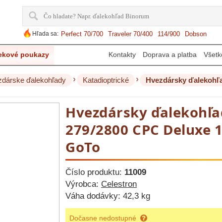
Hľada sa:
Perfect 70/700
Traveler 70/400
114/900
Dobson
ekové poukazy
Kontakty
Doprava a platba
Všetk
›
›
dárske ďalekohľady
Katadioptrické
Hvezdársky ďalekohľa
279/2800 CPC Deluxe 
GoTo
Číslo produktu:
11009
Výrobca:
Celestron
Váha dodávky:
42,3 kg
Dočasne nedostupné