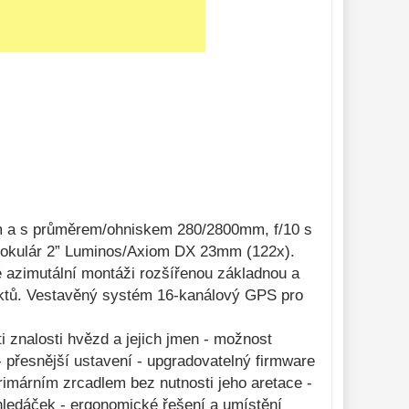
m a s průměrem/ohniskem 280/2800mm, f/10 s
o, okulár 2” Luminos/Axiom DX 23mm (122x).
é azimutální montáži rozšířenou základnou a
jektů. Vestavěný systém 16-kanálový GPS pro
i znalosti hvězd a jejich jmen - možnost
 přesnější ustavení - upgradovatelný firmware
primárním zrcadlem bez nutnosti jeho aretace -
hledáček - ergonomické řešení a umístění