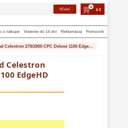
0
0 €
o o nákupe
Vrátenie do 14 dní
Reklamácia
Pomocník
Hvezdársky ďalekohľad Celestron 279/2800 CPC Deluxe 1100 EdgeHD GoTo
d Celestron
1100 EdgeHD