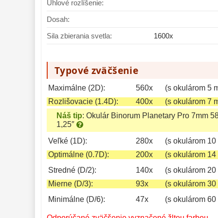
Uhlové rozlíšenie:
Dosah:
Sila zbierania svetla:
1600x
Typové zväčšenie
Maximálne (2D):
560x
(s okulárom 5 
Rozlišovacie (1.4D):
400x
(s okulárom 7 
Náš tip
:
Okulár Binorum Planetary Pro 7mm 5
1,25″
Veľké (1D):
280x
(s okulárom 10
Optimálne (0.7D):
200x
(s okulárom 14
Stredné (D/2):
140x
(s okulárom 20
Mierne (D/3):
93x
(s okulárom 30
Minimálne (D/6):
47x
(s okulárom 60
Odporúčané zväčšenie vyznačené žltou farbou