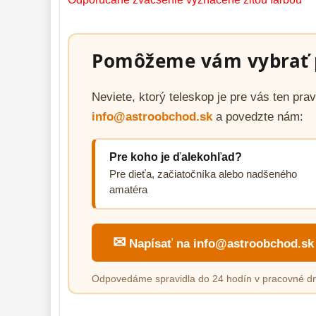
Pomôžeme vám vybrať 
Neviete, ktorý teleskop je pre vás ten pr
info@astroobchod.sk
a povedzte nám:
Pre koho je ďalekohľad?
Pre dieťa, začiatočníka alebo nadšeného
amatéra
✉
Napísať na info@astroobchod.sk
Odpovedáme spravidla do 24 hodín v pracovné dn