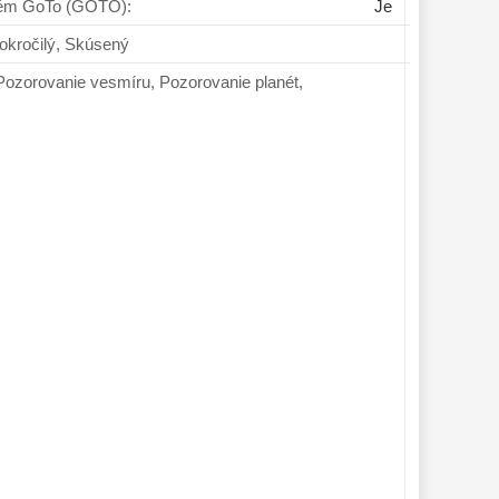
tém GoTo (GOTO):
Je
atočník, Pokročilý, Skúsený