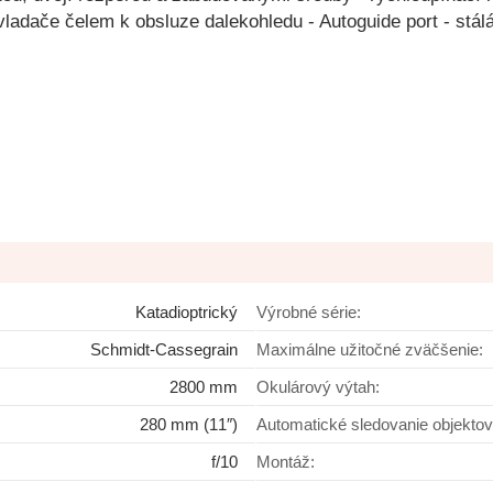
vladače čelem k obsluze dalekohledu - Autoguide port - stál
Katadioptrický
Výrobné série:
Schmidt-Cassegrain
Maximálne užitočné zväčšenie:
2800 mm
Okulárový výtah:
280 mm (11″)
Automatické sledovanie objektov
f/10
Montáž: