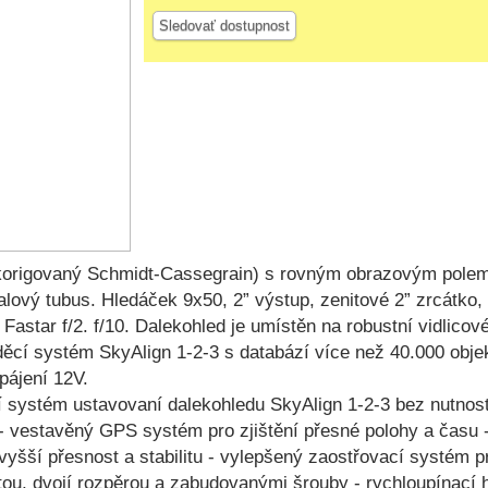
Sledovať dostupnost
korigovaný Schmidt-Cassegrain) s rovným obrazovým pole
alový tubus. Hledáček 9x50, 2” výstup, zenitové 2” zrcátk
astar f/2. f/10. Dalekohled je umístěn na robustní vidlicov
áděcí systém SkyAlign 1-2-3 s databází více než 40.000 ob
pájení 12V.
í systém ustavovaní dalekohledu SkyAlign 1-2-3 bez nutnost
 - vestavěný GPS systém pro zjištění přesné polohy a času -
o vyšší přesnost a stabilitu - vylepšený zaostřovací systém 
tou, dvojí rozpěrou a zabudovanými šrouby - rychloupínací 