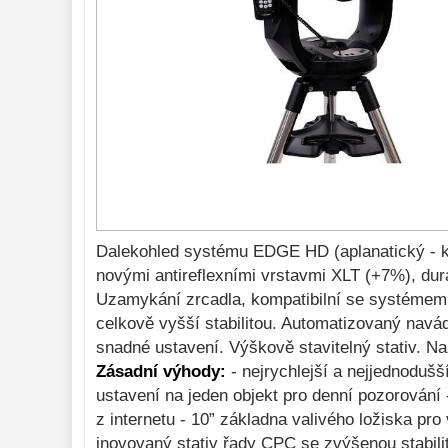
Do 300 €
33
Do 500 €
35
Okuláre 
452
Filtre 
182
Astro 
príslušenstvo 
175
Montáže 
93
Zrkadielka a 
Dalekohled systému EDGE HD (aplanatický - 
hranoly 
61
novými antireflexními vrstavmi XLT (+7%), dur
Astrofotografia 
Uzamykání zrcadla, kompatibilní se systémem F
306
celkově vyšší stabilitou. Automatizovaný nav
Komponenty 
78
snadné ustavení. Výškově stavitelný stativ. Na
Binokulárne 
Zásadní výhody:
- nejrychlejší a nejjednodušš
286
ustavení na jeden objekt pro denní pozorování
Diaľkomery a Nočné 
z internetu - 10” základna valivého ložiska pr
videnie 
17
inovovaný stativ řady CPC se zvýšenou stabili