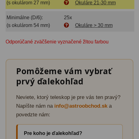
(s okulárom 27 mm)
Okuláre 21-30 mm
Lupy
69
Minimálne (D/6):
25x
(s okulárom 54 mm)
Okuláre > 30 mm
Literatúra
10
Odporúčané zväčšenie vyznačené žltou farbou
Darčekové poukazy
28
Pomôžeme vám vybrať
prvý ďalekohľad
Neviete, ktorý teleskop je pre vás ten pravý?
Napíšte nám na
info@astroobchod.sk
a
povedzte nám:
Pre koho je ďalekohľad?