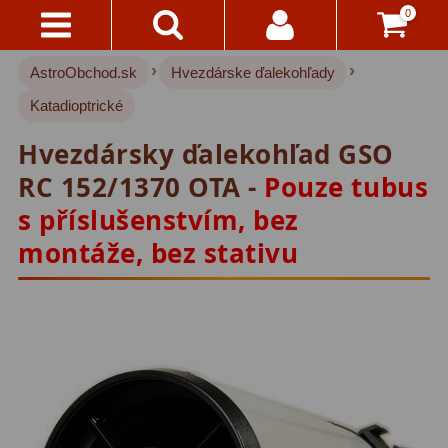
0
›
›
AstroObchod.sk
Hvezdárske ďalekohľady
Kontakty
Akce!
Katadioptrické
Doprava
Hvezdárske ďalekohľady
222
Hvezdársky ďalekohľad GSO
A
Platba
Pre deti
18
RC 152/1370 OTA -
Pouze tubus
s příslušenstvím, bez
Pre začiatočníkov
38
Všetko
montáže, bez stativu
O
Šošovkové
27
Nákupe
Zrkadlové
45
Vrátenie
Katadioptrické
7
Do
14
ED/Apochromáty
32
Dní
Ritchey-Chretien
12
Reklamácia