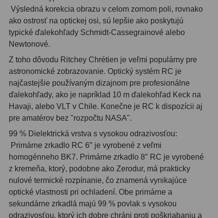
Výsledná korekcia obrazu v celom zornom poli, rovnako
Filtry CCD Hα, OIII
7
ako ostrosť na optickej osi, sú lepšie ako poskytujú
Filtrové kolesá a rámy
16
typické ďalekohľady Schmidt-Cassegrainové alebo
Newtonové.
Rovnače a reduktory
13
Z toho dôvodu Ritchey Chrétien je veľmi populárny pre
astronomické zobrazovanie. Optický systém RC je
Pointácia a zaostrenie
26
najčastejšie používaným dizajnom pre profesionálne
Kalibrace
8
ďalekohľady, ako je napríklad 10 m ďalekohľad Keck na
Havaji, alebo VLT v Chile. Konečne je RC k dispozícii aj
ADC, Tilting
14
pre amatérov bez "rozpočtu NASA".
99 % Dielektrická vrstva s vysokou odrazivosťou:
Rotátory
34
Primárne zrkadlo RC 6″ je vyrobené z veľmi
Komponenty
78
homogénneho BK7. Primárne zrkadlo 8″ RC je vyrobené
z kremeňa, ktorý, podobne ako Zerodur, má prakticky
Helical výťahy
11
nulové termické rozpínanie, čo znamená vynikajúce
optické vlastnosti pri ochladení. Obe primárne a
Okulárové výtahy
44
sekundárne zrkadlá majú 99 % povlak s vysokou
odrazivosťou, ktorý ich dobre chráni proti poškriabaniu a