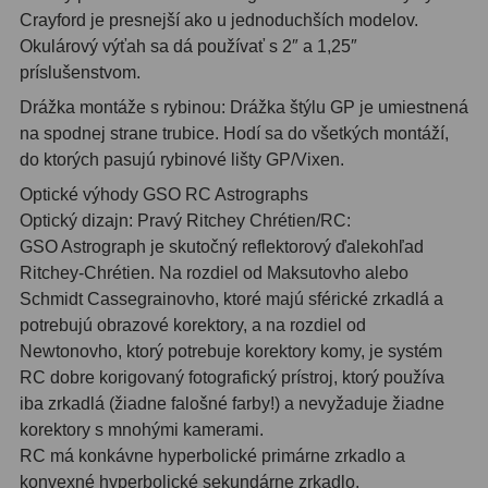
Planetárne kamery
19
Crayford je presnejší ako u jednoduchších modelov.
Okulárový výťah sa dá používať s 2″ a 1,25″
Deep-Sky kamery
28
príslušenstvom.
Guiding kamery
14
Drážka montáže s rybinou: Drážka štýlu GP je umiestnená
na spodnej strane trubice. Hodí sa do všetkých montáží,
T-krúžky
16
do ktorých pasujú rybinové lišty GP/Vixen.
Adaptéry projekční
11
Optické výhody GSO RC Astrographs
Optický dizajn: Pravý Ritchey Chrétien/RC:
Adaptéry T2
39
GSO Astrograph je skutočný reflektorový ďalekohľad
Ritchey-Chrétien. Na rozdiel od Maksutovho alebo
Adaptéry M48
33
Schmidt Cassegrainovho, ktoré majú sférické zrkadlá a
potrebujú obrazové korektory, a na rozdiel od
Filtry L-RGB
7
Newtonovho, ktorý potrebuje korektory komy, je systém
Filtry Pass
6
RC dobre korigovaný fotografický prístroj, ktorý používa
iba zrkadlá (žiadne falošné farby!) a nevyžaduje žiadne
Filtry Block
10
korektory s mnohými kamerami.
RC má konkávne hyperbolické primárne zrkadlo a
Filtry Clip
5
konvexné hyperbolické sekundárne zrkadlo.