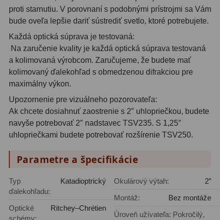
Adaptéry k okulárovým
proti starnutiu. V porovnaní s podobnými prístrojmi sa Vám
výťahom
8
bude oveľa lepšie dariť sústrediť svetlo, ktoré potrebujete.
Primárne zrkadlá
9
Každá optická súprava je testovaná:
Na zaručenie kvality je každá optická súprava testovaná
Sekundárne zrkadlá
6
a kolimovaná výrobcom. Zaručujeme, že budete mať
kolimovaný ďalekohľad s obmedzenou difrakciou pre
Binokulárne
286
maximálny výkon.
Upozornenie pre vizuálneho pozorovateľa:
Ornitológia a príroda
19
Ak chcete dosiahnuť zaostrenie s 2″ uhlopriečkou, budete
Vodeodolné
13
navyše potrebovať 2″ nadstavec TSV235. S 1,25″
uhlopriečkami budete potrebovať rozšírenie TSV250.
Turistika a cestovanie
149
Parametre a špecifikácie
Šport
59
Typ
Katadioptrický
Okulárový výtah:
2″
Divadelné
2
ďalekohľadu:
Montáž:
Bez montáže
Astronomické
44
Optické
Ritchey–Chrétien
Úroveň užívateľa: Pokročilý,
schémy: