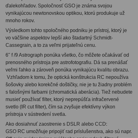
ďalekohľadov. Spoločnosť GSO je známa svojou
OIII
21
vynikajúcou newtonovskou optikou, ktorú produkuje už
Hβ
4
mnoho rokov.
Výsledkom tohto spoločného podniku je prístroj, ktorý je
SII
2
vo väčšine aspektov lepší ako štadartný Schmidt-
Planetárne
7
Cassegrain, a to za veľmi prijateľnú cenu.
6" f /9 Astrograph ponúka všetko, čo môžete očakávať od
Farebné
66
prenosného prístroja pre astrofotografiu. Dá sa prenášať
veľmi ľahko a zároveň ponúka vynikajúcu kvalitu obrazu.
Astro príslušenstvo
175
Vzhľadom k tomu, že optická konštrukcia RC nepoužíva
šošovky alebo korekčné doštičky, nie je tu žiadny problém
Redukcia 1,25" a 2"
17
s falošnými farbami (chromatická aberácia). Tiež nebudete
Okulárové výťahy a ostrenie
1
musieť používať filter, ktorý neprepúšťa infračervené
svetlo (IR cut filter), čím sa zvyšuje efektívny výkon
Hľadáčiky
25
prístroja v sústredení svetla.
Ako dosiahnuť zaostrenie s DSLR alebo CCD:
Binohlavy
3
GSO RC umožňuje pripojiť rad príslušenstva, ako sú napr.
Kolimátory
22