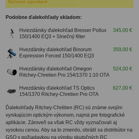
Dočasne vypredané
ZOOM
12
Podobne ďalekohľady skladom:
ED a Flat Field
12
Hviezdársky ďalekohľad Bresser Pollux
345,00 €
150/1400 EQ3 + Slnečný filter
S mriežkou
6
Hvezdársky ďalekohľad Binorum
359,00 €
Ostatné
30
Expression Forced 150/1400 EQ3
Barlow
65
Hvezdársky ďalekohľad Omegon
524,00 €
Ritchey-Chretien Pro 154/1370 1:10 OTA
Filtre
181
Hvezdársky ďalekohľad TS Optics
627,00 €
Mesačné a polarizačné
23
154/1370 Ritchey-Chretien Pro OTA
Slnečné
42
Ďalekohľady Ritchey-Chrétien (RC) sú známe svojím
vynikajúcim optickým výkonom, najmä pre fotografické
CLS a UHC
14
aplikácie. Zároveň sa však RC vždy vyznačovali aj
vysokou cenou. Aby sa to zmenilo, obrátil sa distribútor na
Širokopásmové
2
GSO s požiadavkou na výrobu skutočných RC