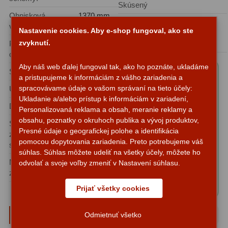
Skúsený
Diaľkomery a Nočné videnie
17
Ohnisková
1370 mm
Oblasť použitia:
vzdialenosť:
Diaľkomery
9
Nastavenie cookies. Aby e-shop fungoval, ako ste
Astrofotografia, Pozorovanie
zvyknutí.
Priemer
152 mm (6″)
vesmíru, Pozorovanie planét
Nočné videnie
8
objektívu:
Aby náš web ďalej fungoval tak, ako ho poznáte, ukladáme
Svetelnosť:
f/9
Obsah balenia
Monokulárne
49
a pristupujeme k informáciám z vášho zariadenia a
produktu "Hvezdársky
spracovávame údaje o vašom správaní na tieto účely:
Uhlové rozlíšenie:
0,92"
Turistika
22
Ukladanie a/alebo prístup k informáciám v zariadení,
ďalekohľad GSO RC
Dosah:
13,4 magnituda
Personalizovaná reklama a obsah, meranie reklamy a
152/1370 OTA":
Ornitológia
11
obsahu, poznatky o okruhoch publika a vývoj produktov,
Sila
471x
✅ 6″ f/9 RC
(v porovnaní s
Presné údaje o geografickej polohe a identifikácia
ľudským
zbierania
Astrograph
Všeobecné
16
pomocou dopytovania zariadenia. Preto potrebujeme váš
okom)
svetla:
✅ Okulárový výťah 2″
súhlas. Súhlas môžete udeliť na všetky účely, môžete ho
Crayford (Redukcia
Maximálne užitočné
304x
odvolať a svoje voľby zmeniť v Nastavení súhlasu.
Mikroskopy
93
zväčšenie:
1,25″)
✅ Lišta - štýl Vixen
Pre deti
5
Prijať všetky cookies
Školské
19
Typové zväčšenie
Odmietnuť všetko