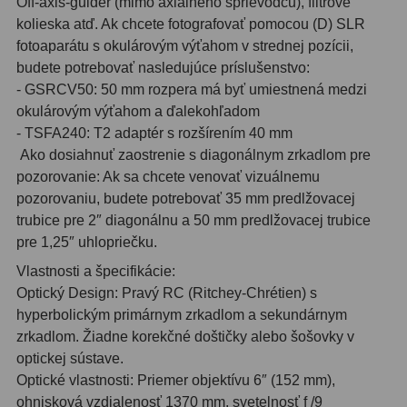
Off-axis-guider (mimo axiálneho sprievodcu), filtrové
kolieska atď. Ak chcete fotografovať pomocou (D) SLR
Svietidlá
5
fotoaparátu s okulárovým výťahom v strednej pozícii,
budete potrebovať nasledujúce príslušenstvo:
Čistiace prostriedky
28
- GSRCV50: 50 mm rozpera má byť umiestnená medzi
okulárovým výťahom a ďalekohľadom
Púzdra a kufre
64
- TSFA240: T2 adaptér s rozšírením 40 mm
Iné
10
Ako dosiahnuť zaostrenie s diagonálnym zrkadlom pre
pozorovanie: Ak sa chcete venovať vizuálnemu
Montáže
93
pozorovaniu, budete potrebovať 35 mm predlžovacej
trubice pre 2″ diagonálnu a 50 mm predlžovacej trubice
Azimutálne AZ
5
pre 1,25″ uhlopriečku.
Vlastnosti a špecifikácie:
Equatoriálne EQ
19
Optický Design: Pravý RC (Ritchey-Chrétien) s
Fotografické montáže
5
hyperbolickým primárnym zrkadlom a sekundárnym
zrkadlom. Žiadne korekčné doštičky alebo šošovky v
Statívy a piliere
3
optickej sústave.
Optické vlastnosti: Priemer objektívu 6″ (152 mm),
Tubusové kruhy
10
ohnisková vzdialenosť 1370 mm, svetelnosť f /9