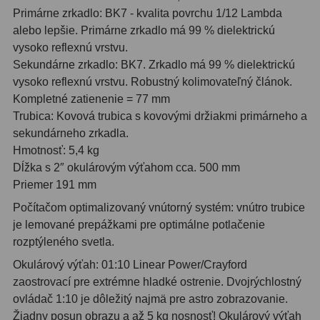
Primárne zrkadlo: BK7 - kvalita povrchu 1/12 Lambda
Motorové pohony
13
alebo lepšie. Primárne zrkadlo má 99 % dielektrickú
Lišty
8
vysoko reflexnú vrstvu.
Sekundárne zrkadlo: BK7. Zrkadlo má 99 % dielektrickú
Protizávažia
3
vysoko reflexnú vrstvu. Robustný kolimovateľný článok.
Kompletné zatienenie = 77 mm
Iné
27
Trubica: Kovová trubica s kovovými držiakmi primárneho a
sekundárneho zrkadla.
Zrkadielka a hranoly
61
Hmotnosť: 5,4 kg
Dĺžka s 2″ okulárovým výťahom cca. 500 mm
Diagonálne zrkadielka
36
Priemer 191 mm
Diagonálne hranoly
7
Počítačom optimalizovaný vnútorný systém: vnútro trubice
je lemované prepážkami pre optimálne potlačenie
Amici hranoly 45°
11
rozptýleného svetla.
Amici hranoly 90°
7
Okulárový výťah: 01:10 Linear Power/Crayford
zaostrovací pre extrémne hladké ostrenie. Dvojrýchlostný
Astrofotografia
306
ovládač 1:10 je dôležitý najmä pre astro zobrazovanie.
Žiadny posun obrazu a až 5 kg nosnosť! Okulárový výťah