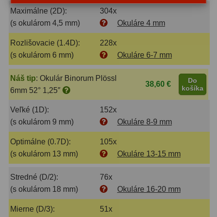
Biologické
34
Maximálne (2D):
304x
Digitální
8
(s okulárom 4,5 mm)
Okuláre 4 mm
Rozlišovacie (1.4D):
228x
Vreckové
10
(s okulárom 6 mm)
Okuláre 6-7 mm
Príslušenstvo
17
Náš tip
:
Okulár Binorum Plössl
Do
38,60 €
Meteostanice
52
košíka
6mm 52° 1,25″
Domáci
21
Veľké (1D):
152x
(s okulárom 9 mm)
Okuláre 8-9 mm
Pokročilé
5
Optimálne (0.7D):
105x
Profesionálne
9
(s okulárom 13 mm)
Okuláre 13-15 mm
Čidlá
2
Stredné (D/2):
76x
(s okulárom 18 mm)
Okuláre 16-20 mm
Teplomery a vlhkomery
15
Mierne (D/3):
51x
Foto stativy
10