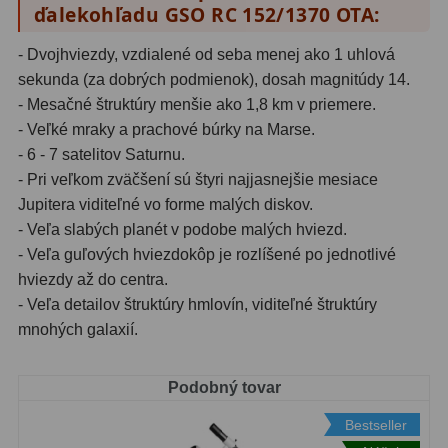
ďalekohľadu GSO RC 152/1370 OTA:
- Dvojhviezdy, vzdialené od seba menej ako 1 uhlová
sekunda (za dobrých podmienok), dosah magnitúdy 14.
- Mesačné štruktúry menšie ako 1,8 km v priemere.
- Veľké mraky a prachové búrky na Marse.
- 6 - 7 satelitov Saturnu.
- Pri veľkom zväčšení sú štyri najjasnejšie mesiace
Jupitera viditeľné vo forme malých diskov.
- Veľa slabých planét v podobe malých hviezd.
- Veľa guľových hviezdokôp je rozlíšené po jednotlivé
hviezdy až do centra.
- Veľa detailov štruktúry hmlovín, viditeľné štruktúry
mnohých galaxií.
Podobný tovar
Bestseller