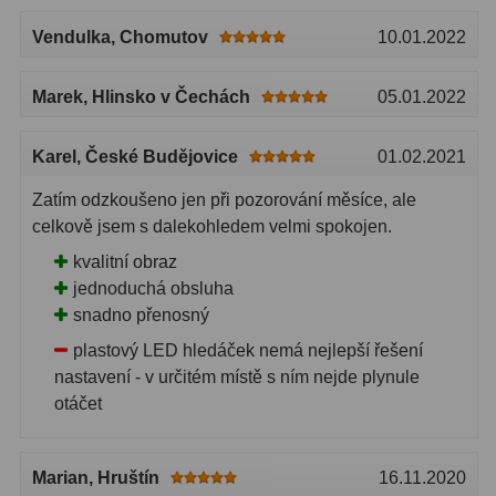
Vendulka
, Chomutov
10.01.2022
Marek
, Hlinsko v Čechách
05.01.2022
Karel
, České Budějovice
01.02.2021
Zatím odzkoušeno jen při pozorování měsíce, ale
celkově jsem s dalekohledem velmi spokojen.
kvalitní obraz
jednoduchá obsluha
snadno přenosný
plastový LED hledáček nemá nejlepší řešení
nastavení - v určitém místě s ním nejde plynule
otáčet
Marian
, Hruštín
16.11.2020