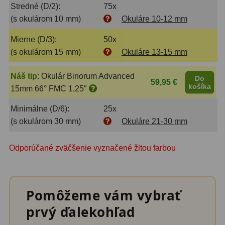
Adaptéry k okulárovým
Stredné (D/2):
75x
výťahom
8
(s okulárom 10 mm)
Okuláre 10-12 mm
Primárne zrkadlá
9
Mierne (D/3):
50x
(s okulárom 15 mm)
Okuláre 13-15 mm
Sekundárne zrkadlá
6
Náš tip
:
Okulár Binorum Advanced
Do
Binokulárne
286
59,95 €
košíka
15mm 66° FMC 1,25″
Ornitológia a príroda
19
Minimálne (D/6):
25x
(s okulárom 30 mm)
Okuláre 21-30 mm
Vodeodolné
13
Turistika a cestovanie
149
Odporúčané zväčšenie vyznačené žltou farbou
Šport
59
Divadelné
2
Pomôžeme vám vybrať
prvý ďalekohľad
Astronomické
44