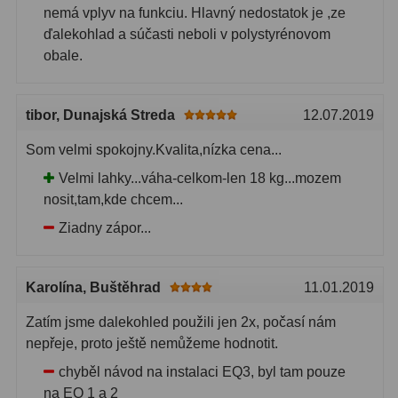
nemá vplyv na funkciu. Hlavný nedostatok je ,ze
ďalekohlad a súčasti neboli v polystyrénovom
obale.
tibor
, Dunajská Streda
12.07.2019
Som velmi spokojny.Kvalita,nízka cena...
Velmi lahky...váha-celkom-len 18 kg...mozem
nosit,tam,kde chcem...
Ziadny zápor...
Karolína
, Buštěhrad
11.01.2019
Zatím jsme dalekohled použili jen 2x, počasí nám
nepřeje, proto ještě nemůžeme hodnotit.
chyběl návod na instalaci EQ3, byl tam pouze
na EQ 1 a 2