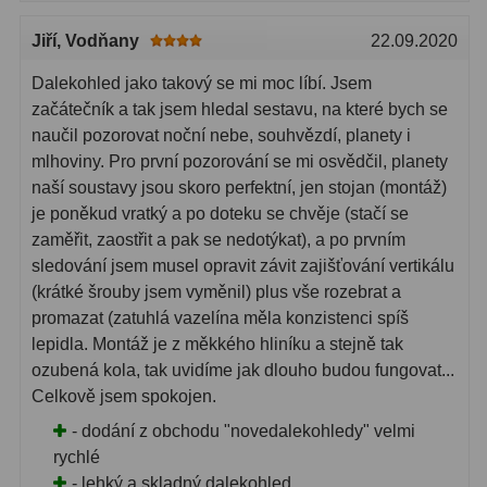
Jiří
, Vodňany
22.09.2020
Dalekohled jako takový se mi moc líbí. Jsem
začátečník a tak jsem hledal sestavu, na které bych se
naučil pozorovat noční nebe, souhvězdí, planety i
mlhoviny. Pro první pozorování se mi osvědčil, planety
naší soustavy jsou skoro perfektní, jen stojan (montáž)
je poněkud vratký a po doteku se chvěje (stačí se
zaměřit, zaostřit a pak se nedotýkat), a po prvním
sledování jsem musel opravit závit zajišťování vertikálu
(krátké šrouby jsem vyměnil) plus vše rozebrat a
promazat (zatuhlá vazelína měla konzistenci spíš
lepidla. Montáž je z měkkého hliníku a stejně tak
ozubená kola, tak uvidíme jak dlouho budou fungovat...
Celkově jsem spokojen.
- dodání z obchodu "novedalekohledy" velmi
rychlé
- lehký a skladný dalekohled