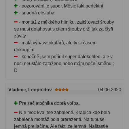
- pozorování je super, Měsíc fakt perfektní
- snadná obsluha
- montáž z měkkého hliníku, zajišťovací šrouby
se musí dotahovat s citem šrouby drží tak za čtyři
závity
- malá výbava okulárů, ale ty si časem
dokoupím
- konečně jsem pořídil super dalekohled, ale v
noci neustále zataženo nebo mám noční směnu ;-
D
Vladimir
, Leopoldov
04.06.2020
Pre začiatočníka dobrá voľba.
Nie moc kvalitne zabalené. Krabica kde bola
zabalená montáž bola prerazená. Na tubuse
jemná preliačina. Ale fakt ,ze jemná. Naštastie