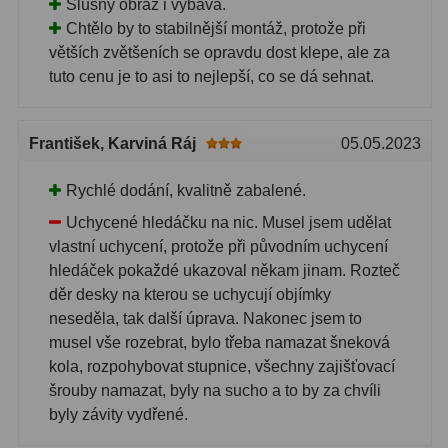
Slušný obraz i výbava.
Chtělo by to stabilnější montáž, protože při
větších zvětšeních se opravdu dost klepe, ale za
tuto cenu je to asi to nejlepší, co se dá sehnat.
František
, Karviná Ráj
05.05.2023
Rychlé dodání, kvalitně zabalené.
Uchycené hledáčku na nic. Musel jsem udělat
vlastní uchycení, protože při původním uchycení
hledáček pokaždé ukazoval někam jinam. Rozteč
děr desky na kterou se uchycují objímky
neseděla, tak další úprava. Nakonec jsem to
musel vše rozebrat, bylo třeba namazat šneková
kola, rozpohybovat stupnice, všechny zajišťovací
šrouby namazat, byly na sucho a to by za chvíli
byly závity vydřené.