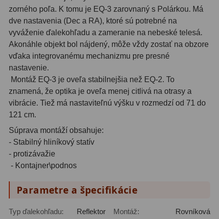
zorného poľa. K tomu je EQ-3 zarovnaný s Polárkou. Má
Motorové pohony
13
dve nastavenia (Dec a RA), ktoré sú potrebné na
Lišty
8
vyváženie ďalekohľadu a zameranie na nebeské telesá.
Akonáhle objekt bol nájdený, môže vždy zostať na obzore
Protizávažia
3
vďaka integrovanému mechanizmu pre presné
nastavenie.
Iné
27
Montáž EQ-3 je oveľa stabilnejšia než EQ-2. To
znamená, že optika je oveľa menej citlivá na otrasy a
Zrkadielka a hranoly
61
vibrácie. Tiež má nastaviteľnú výšku v rozmedzí od 71 do
121 cm.
Diagonálne zrkadielka
36
Súprava montáží obsahuje:
Diagonálne hranoly
7
- Stabilný hliníkový statív
- protizávažie
Amici hranoly 45°
11
- Kontajner\podnos
Amici hranoly 90°
7
Parametre a špecifikácie
Astrofotografia
306
Typ ďalekohľadu:
Reflektor
Montáž:
Rovníková