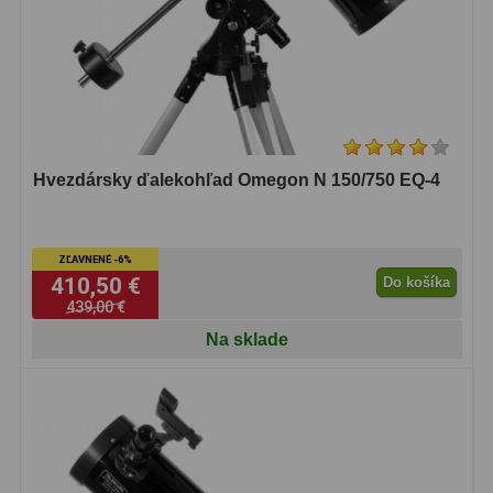
Hvezdársky ďalekohľad Omegon N 150/750 EQ-4
ZĽAVNENÉ -6%
410,50 €
Do košíka
439,00 €
Na sklade