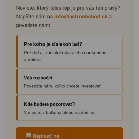
Diaľkomery a Nočné videnie
17
Neviete, ktorý teleskop je pre vás ten pravý?
Napíšte nám na
info@astroobchod.sk
a
Diaľkomery
9
povedzte nám:
Nočné videnie
8
Pre koho je ďalekohľad?
Monokulárne
49
Pre dieťa, začiatočníka alebo nadšeného
amatéra
Turistika
22
Ornitológia
11
Váš rozpočet
Všeobecné
16
Povedzte nám, koľko chcete investovať
Mikroskopy
93
Kde budete pozorovať?
V meste, z balkóna alebo na dedine
Pre deti
5
Školské
19
✉
Napísať na