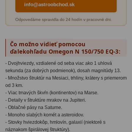
Biologické
34
info@astroobchod.sk
Digitální
8
Odpovedáme spravidla do 24 hodín v pracovné dni.
Vreckové
10
Príslušenstvo
17
Čo možno vidieť pomocou
ďalekohľadu Omegon N 150/750 EQ-3:
Meteostanice
52
- Dvojhviezdy, vzdialené od seba viac ako 1 uhlová
Domáci
21
sekunda (za dobrých podmienok), dosah magnitúdy 13.
Pokročilé
5
- Množstvo štruktúr na Mesiaci, trhliny, krátery s priemerom
od 3 km.
Profesionálne
9
- Viac tmavých škvŕn (kontinentov) na Marse.
- Detaily v štruktúre mrakov na Jupiteri.
Čidlá
2
- Oblačné pásy na Saturne.
- Monoho slabých komét a asteroidov.
Teplomery a vlhkomery
15
- Stovky hviezdokôp, hmlovín, galaxií (niektoré s
Foto stativy
10
náznakom špirálovej štruktúry).