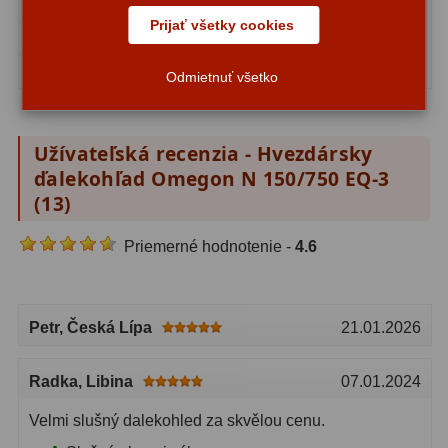
Výtah
1,25″
1,25″
Prijať všetky cookies
Rozlíšenie
1,92″
1,64″
Dosah mag
10,7 mag
11,7 mag
Odmietnuť všetko
Užívateľská recenzia - Hvezdársky
ďalekohľad Omegon N 150/750 EQ-3
(
13
)
Priemerné hodnotenie -
4.6
Petr
, Česká Lípa
21.01.2026
Radka
, Libina
07.01.2024
Velmi slušný dalekohled za skvělou cenu.