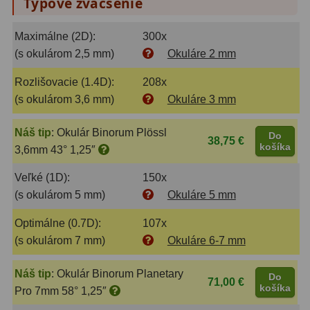
Typové zväčšenie
Filtry CCD Hα, OIII
7
Maximálne (2D):
300x
Filtrové kolesá a rámy
16
(s okulárom 2,5 mm)
Okuláre 2 mm
Rovnače a reduktory
13
Rozlišovacie (1.4D):
208x
(s okulárom 3,6 mm)
Okuláre 3 mm
Pointácia a zaostrenie
26
Kalibrace
8
Náš tip
:
Okulár Binorum Plössl
Do
38,75 €
košíka
3,6mm 43° 1,25″
ADC, Tilting
14
Veľké (1D):
150x
Rotátory
34
(s okulárom 5 mm)
Okuláre 5 mm
Komponenty
78
Optimálne (0.7D):
107x
(s okulárom 7 mm)
Okuláre 6-7 mm
Helical výťahy
11
Náš tip
:
Okulár Binorum Planetary
Do
71,00 €
Okulárové výtahy
44
košíka
Pro 7mm 58° 1,25″