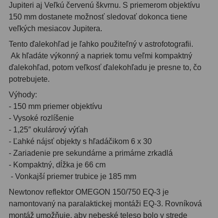
Jupiteri aj Veľkú červenú škvrnu. S priemerom objektívu
150 mm dostanete možnosť sledovať dokonca tiene
Svietidlá
5
veľkých mesiacov Jupitera.
Čistiace prostriedky
28
Tento ďalekohľad je ľahko použiteľný v astrofotografii.
Ak hľadáte výkonný a napriek tomu veľmi kompaktný
Púzdra a kufre
64
ďalekohľad, potom veľkosť ďalekohľadu je presne to, čo
potrebujete.
Iné
10
Výhody:
Montáže
93
- 150 mm priemer objektívu
- Vysoké rozlíšenie
Azimutálne AZ
5
- 1,25″ okulárový výťah
- Ľahké nájsť objekty s hľadáčikom 6 x 30
Equatoriálne EQ
19
- Zariadenie pre sekundárne a primárne zrkadlá
- Kompaktný, dĺžka je 66 cm
Fotografické montáže
5
- Vonkajší priemer trubice je 185 mm
Statívy a piliere
3
Newtonov reflektor OMEGON 150/750 EQ-3 je
namontovaný na paralaktickej montáži EQ-3. Rovníková
Tubusové kruhy
10
montáž umožňuje, aby nebeské teleso bolo v strede