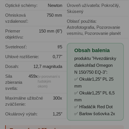
Planetárne kamery
19
Optické schémy:
Newton
Úroveň užívateľa: Pokročilý,
Skúsený
Deep-Sky kamery
28
Ohnisková
750 mm
vzdialenosť:
Oblasť použitia:
Guiding kamery
14
Astrofotografia, Pozorovanie
Priemer
150 mm (6″)
vesmíru, Pozorovanie planét
objektívu:
T-krúžky
16
Svetelnosť:
f/5
Obsah balenia
Adaptéry projekční
11
Uhlové rozlíšenie:
0,77"
produktu "Hvezdársky
Adaptéry T2
39
ďalekohľad Omegon
Dosah:
12,7 magnituda
N 150/750 EQ-3":
Adaptéry M48
33
Sila
459x
(v porovnaní s
✅ Okulár1,25″ PL 25
ľudským
zbierania
mm
okom)
Filtry L-RGB
7
svetla:
✅ Okulár1,25″ PL 6,5
Maximálne užitočné
300x
Filtry Pass
6
mm
zväčšenie:
✅ Hľadáčik Red Dot
Filtry Block
10
✅ Barlow šošovka 2x
Okulárový výtah:
1,25″
Filtry Clip
5