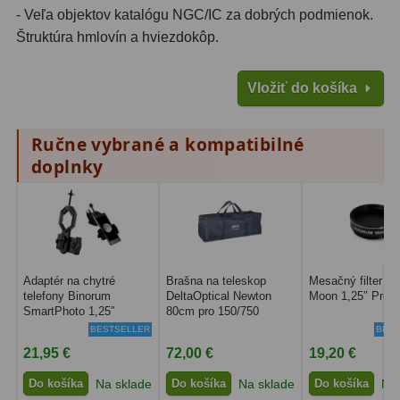
- Veľa objektov katalógu NGC/IC za dobrých podmienok.
Lupy
69
Štruktúra hmlovín a hviezdokôp.
Literatúra
10
Vložiť do košíka
Darčekové poukazy
28
Ručne vybrané a kompatibilné
doplnky
Adaptér na chytré
Brašna na teleskop
Mesačný filter B
telefony Binorum
DeltaOptical Newton
Moon 1,25″ Prem
SmartPhoto 1,25″
80cm pro 150/750
BESTSELLER
BEST
21,95 €
72,00 €
19,20 €
Do košíka
Na sklade
Do košíka
Na sklade
Do košíka
Na 