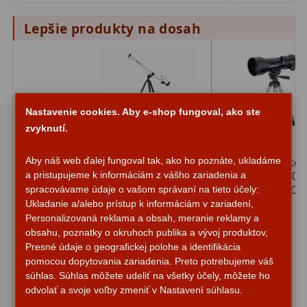
Lepšie produkty na dosah
Nastavenie cookies. Aby e-shop fungoval, ako ste
zvyknutí.
Aby náš web ďalej fungoval tak, ako ho poznáte, ukladáme
Hvezdársky ďalekohľad
Cestovný ďalekoh
a pristupujeme k informáciám z vášho zariadenia a
Bresser Classic 60/900
Celestron AC 70/
spracovávame údaje o vašom správaní na tieto účely:
AZ-1
Travel Scope 70
Ukladanie a/alebo prístup k informáciám v zariadení,
Personalizovaná reklama a obsah, meranie reklamy a
110,00 €
136,00 €
Na sklade
Na
obsahu, poznatky o okruhoch publika a vývoj produktov,
Priemer
60mm
70mm
Presné údaje o geografickej polohe a identifikácia
pomocou dopytovania zariadenia. Preto potrebujeme váš
Ohnisko
900mm
400mm
súhlas. Súhlas môžete udeliť na všetky účely, môžete ho
Montáž
Azimutálna
Azimutálna
odvolať a svoje voľby zmeniť v Nastavení súhlasu.