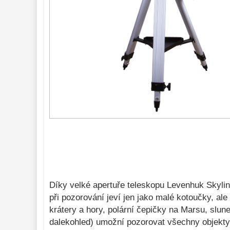
Do 300 €
33
Do 500 €
35
Okuláre 
454
Filtre 
181
Astro 
príslušenstvo 
175
Montáže 
93
Zrkadielka a 
hranoly 
61
Astrofotografia 
306
Komponenty 
78
Díky velké apertuře teleskopu Levenhuk Skyli
Binokulárne 
286
při pozorování jeví jen jako malé kotoučky, al
Diaľkomery a Nočné 
krátery a hory, polární čepičky na Marsu, slu
videnie 
17
dalekohled) umožní pozorovat všechny objekty 