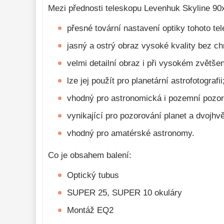
Monokulárne 
49
Mezi přednosti teleskopu Levenhuk Skyline 90
Mikroskopy 
93
přesné tovární nastavení optiky tohoto t
Meteostanice 
52
jasný a ostrý obraz vysoké kvality bez c
Foto stativy 
10
velmi detailní obraz i při vysokém zvětšen
Lupy 
69
lze jej použít pro planetární astrofotografii
Literatúra 
10
vhodný pro astronomická i pozemní pozor
Darčekové 
vynikající pro pozorování planet a dvojhv
poukazy 
28
vhodný pro amatérské astronomy.
Co je obsahem balení:
Optický tubus
SUPER 25, SUPER 10 okuláry
Montáž EQ2