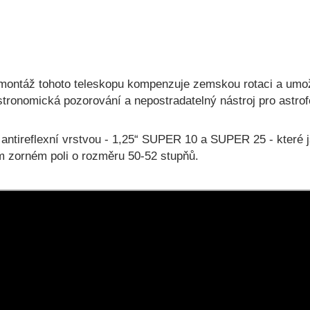
á montáž tohoto teleskopu kompenzuje zemskou rotaci a umo
stronomická pozorování a nepostradatelný nástroj pro astrofo
ntireflexní vrstvou - 1,25“ SUPER 10 a SUPER 25 - které j
m zorném poli o rozměru 50-52 stupňů.