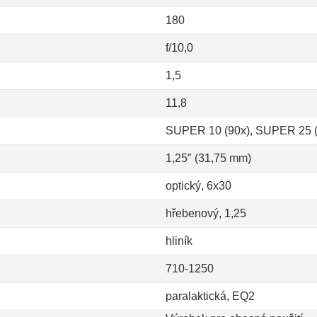
180
f/10,0
1,5
11,8
SUPER 10 (90x), SUPER 25 (
1,25″ (31,75 mm)
optický, 6x30
hřebenový, 1,25
hliník
710-1250
paralaktická, EQ2