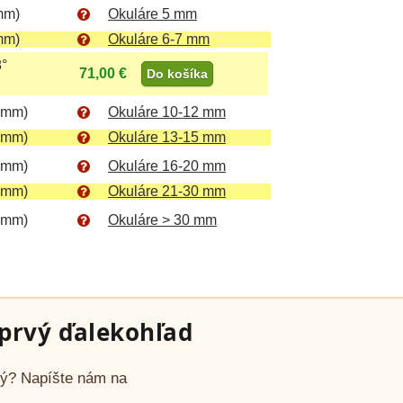
mm)
Okuláre 5 mm
mm)
Okuláre 6-7 mm
8°
71,00 €
Do košíka
 mm)
Okuláre 10-12 mm
 mm)
Okuláre 13-15 mm
 mm)
Okuláre 16-20 mm
 mm)
Okuláre 21-30 mm
 mm)
Okuláre > 30 mm
prvý ďalekohľad
avý? Napíšte nám na