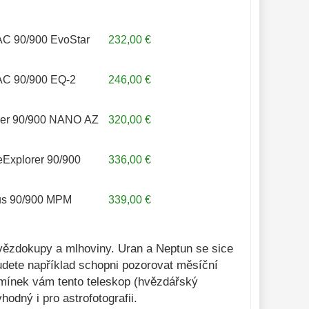
AC 90/900 EvoStar
232,00 €
AC 90/900 EQ-2
246,00 €
ier 90/900 NANO AZ
320,00 €
Explorer 90/900
336,00 €
rus 90/900 MPM
339,00 €
vězdokupy a mlhoviny. Uran a Neptun se sice
Budete například schopni pozorovat měsíční
dmínek vám tento teleskop (hvězdářský
dný i pro astrofotografii.