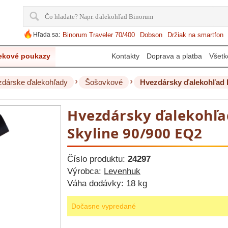
Hľada sa:
Binorum Traveler 70/400
Dobson
Držiak na smartfon
ekové poukazy
Kontakty
Doprava a platba
Všetk
›
›
dárske ďalekohľady
Šošovkové
Hvezdársky ďalekohľad 
Hvezdársky ďalekohľ
Skyline 90/900 EQ2
Číslo produktu:
24297
Výrobca:
Levenhuk
Váha dodávky:
18 kg
Dočasne vypredané