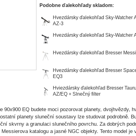
Podobne ďalekohľady skladom:
Hvezdársky ďalekohľad Sky-Watcher 
AZ-3
Hvezdársky ďalekohľad Sky-Watcher 
Hvezdársky ďalekohľad Bresser Mess
Hvezdársky ďalekohľad Bresser Space
EQ3
Hviezdársky ďalekohľad Bresser Tau
AZ/EQ + Slnečný filter
ne 90x900 EQ budete moci pozorovat planety, dvojhvězdy, h
e ostatní planety sluneční soustavy lze studovat podrobně. 
neční skvrny a granulaci slunečního povrchu. Za dobrých po
Messierova katalogu a jasné NGC objekty. Tento model je vho