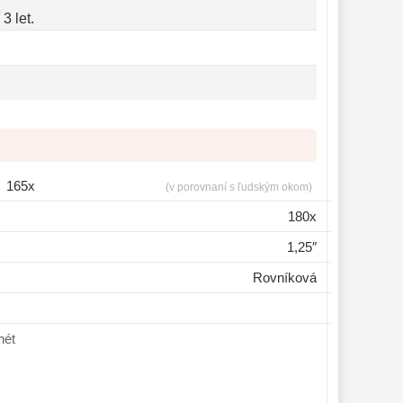
3 let.
165x
(v porovnaní s ľudským okom)
180x
1,25″
Rovníková
lanét