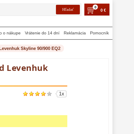
0
0 €
o o nákupe
Vrátenie do 14 dní
Reklamácia
Pomocník
Levenhuk Skyline 90/900 EQ2
ad Levenhuk
1x