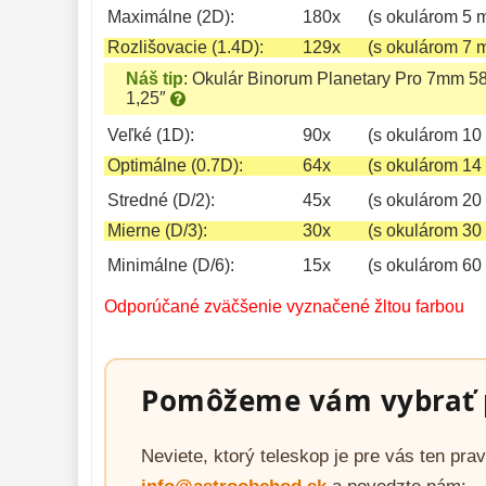
Maximálne (2D):
180x
(s okulárom 5 
Rozlišovacie (1.4D):
129x
(s okulárom 7 
Náš tip
:
Okulár Binorum Planetary Pro 7mm 5
1,25″
Veľké (1D):
90x
(s okulárom 10
Optimálne (0.7D):
64x
(s okulárom 14
Stredné (D/2):
45x
(s okulárom 20
Mierne (D/3):
30x
(s okulárom 30
Minimálne (D/6):
15x
(s okulárom 60
Odporúčané zväčšenie vyznačené žltou farbou
Pomôžeme vám vybrať 
Neviete, ktorý teleskop je pre vás ten pr