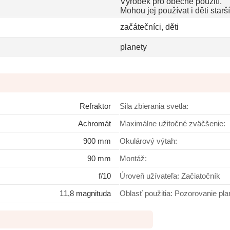
Výrobek pro obecné použití.
Mohou jej používat i děti starší 
začátečníci, děti
planety
Refraktor
Sila zbierania svetla:
Achromát
Maximálne užitočné zväčšenie:
900 mm
Okulárový výtah:
90 mm
Montáž:
f/10
Úroveň užívateľa: Začiatočník
11,8 magnituda
Oblasť použitia: Pozorovanie p