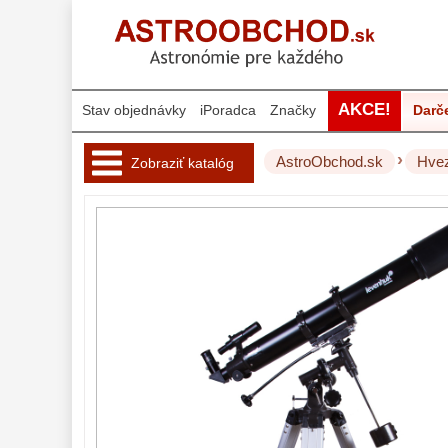
AKCE!
Stav objednávky
iPoradca
Značky
Darč
›
AstroObchod.sk
Hvez
Zobraziť katalóg
Hvezdárske 
ďalekohľady 
222
Pre deti
18
Pre začiatočníkov
38
Šošovkové
27
Zrkadlové
45
Katadioptrické
7
ED/Apochromáty
32
Ritchey-Chretien
12
OTA - iba optika
43
Do 160 €
42