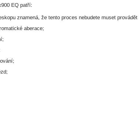
x900 EQ patří:
eleskopu znamená, že tento proces nebudete muset provádět
hromatické aberace;
í;
;
ování;
ězd;