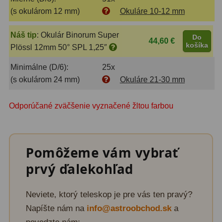
Adaptéry k okulárovým
(s okulárom 12 mm)
Okuláre 10-12 mm
výťahom
8
Náš tip
:
Okulár Binorum Super
Primárne zrkadlá
9
Do
44,60 €
košíka
Plössl 12mm 50° SPL 1,25″
Sekundárne zrkadlá
6
Minimálne (D/6):
25x
Binokulárne
286
(s okulárom 24 mm)
Okuláre 21-30 mm
Ornitológia a príroda
19
Odporúčané zväčšenie vyznačené žltou farbou
Vodeodolné
13
Turistika a cestovanie
149
Pomôžeme vám vybrať
Šport
59
prvý ďalekohľad
Divadelné
2
Neviete, ktorý teleskop je pre vás ten pravý?
Astronomické
44
Napíšte nám na
info@astroobchod.sk
a