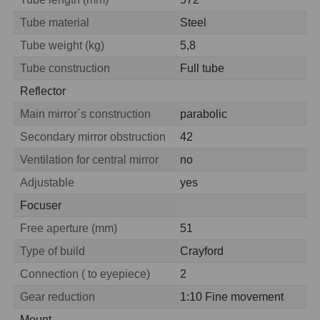
OIII
21
Tube material
Steel
Hβ
4
Tube weight (kg)
5,8
Tube construction
Full tube
SII
2
Reflector
Planetárne
7
Main mirror´s construction
parabolic
Farebné
66
Secondary mirror obstruction
42
Ventilation for central mirror
no
Astro príslušenstvo
175
Adjustable
yes
Redukcia 1,25" a 2"
17
Focuser
Free aperture (mm)
51
Okulárové výťahy a ostrenie
1
Type of build
Crayford
Hľadáčiky
25
Connection ( to eyepiece)
2
Binohlavy
3
Gear reduction
1:10 Fine movement
Mount
Kolimátory
22