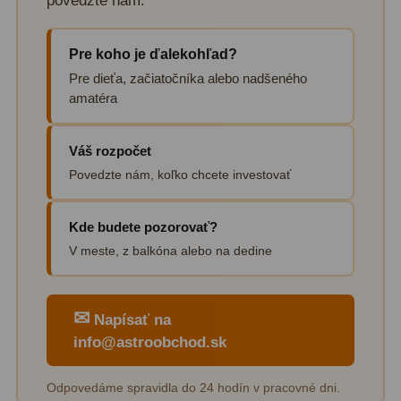
povedzte nám:
Diaľkomery a Nočné videnie
17
Diaľkomery
9
Pre koho je ďalekohľad?
Pre dieťa, začiatočníka alebo nadšeného
Nočné videnie
8
amatéra
Monokulárne
49
Váš rozpočet
Turistika
22
Povedzte nám, koľko chcete investovať
Ornitológia
11
Kde budete pozorovať?
Všeobecné
16
V meste, z balkóna alebo na dedine
Mikroskopy
93
✉
Napísať na
Pre deti
5
info@astroobchod.sk
Školské
19
Odpovedáme spravidla do 24 hodín v pracovné dni.