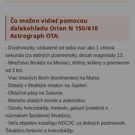
Biologické
34
Digitální
8
Čo možno vidieť pomocou
ďalekohľadu Orion N 150/610
Vreckové
10
Astrograph OTA:
Príslušenstvo
17
- Dvojhviezdy, vzdialené od seba viac ako 1 uhlová
Meteostanice
52
sekunda (za dobrých podmienok), dosah magnitúdy 13.
- Množstvo štruktúr na Mesiaci, trhliny, krátery s priemerom
Domáci
21
od 3 km.
- Viac tmavých škvŕn (kontinentov) na Marse.
Pokročilé
5
- Detaily v štruktúre mrakov na Jupiteri.
Profesionálne
9
- Oblačné pásy na Saturne.
- Monoho slabých komét a asteroidov.
Čidlá
2
- Stovky hviezdokôp, hmlovín, galaxií (niektoré s
náznakom špirálovej štruktúry).
Teplomery a vlhkomery
15
- Veľa objektov katalógu NGC/IC za dobrých podmienok.
Štruktúra hmlovín a hviezdokôp.
Foto stativy
10