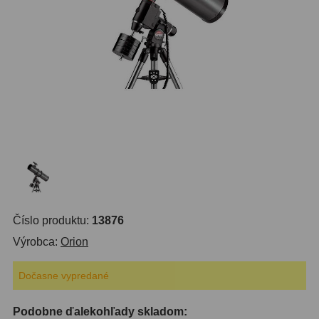
OTA - iba optika
43
Pomocník
Do 160 €
42
IPoradca
Do 300 €
33
Stav
Do 500 €
35
Objednávky
Okuláre
454
Plössl a Super Plössl
120
Širokouhlé (52°-60°)
84
Číslo produktu:
13876
SWA (62°-78°)
86
Výrobca:
Orion
UWA (80°-98°)
22
Dočasne vypredané
XWA (100°-120°)
17
Podobne ďalekohľady skladom:
Planetárne
31