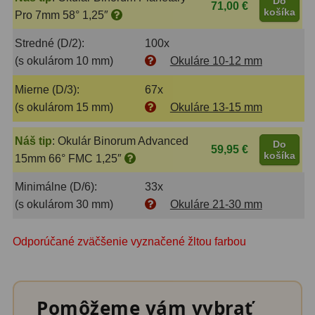
Do
Adaptéry k okulárovým
71,00 €
košíka
Pro 7mm 58° 1,25″
výťahom
8
Stredné (D/2):
100x
Primárne zrkadlá
9
(s okulárom 10 mm)
Okuláre 10-12 mm
Sekundárne zrkadlá
6
Mierne (D/3):
67x
(s okulárom 15 mm)
Okuláre 13-15 mm
Binokulárne
286
Náš tip
:
Okulár Binorum Advanced
Ornitológia a príroda
19
Do
59,95 €
košíka
15mm 66° FMC 1,25″
Vodeodolné
13
Minimálne (D/6):
33x
Turistika a cestovanie
149
(s okulárom 30 mm)
Okuláre 21-30 mm
Šport
59
Odporúčané zväčšenie vyznačené žltou farbou
Divadelné
2
Astronomické
44
Pomôžeme vám vybrať