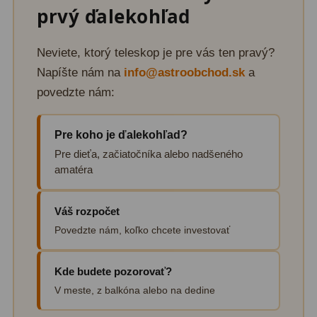
Diaľkomery a Nočné videnie
17
prvý ďalekohľad
Diaľkomery
9
Neviete, ktorý teleskop je pre vás ten pravý?
Nočné videnie
8
Napíšte nám na
info@astroobchod.sk
a
povedzte nám:
Monokulárne
49
Pre koho je ďalekohľad?
Turistika
22
Pre dieťa, začiatočníka alebo nadšeného
Ornitológia
11
amatéra
Všeobecné
16
Váš rozpočet
Mikroskopy
93
Povedzte nám, koľko chcete investovať
Pre deti
5
Kde budete pozorovať?
Školské
19
V meste, z balkóna alebo na dedine