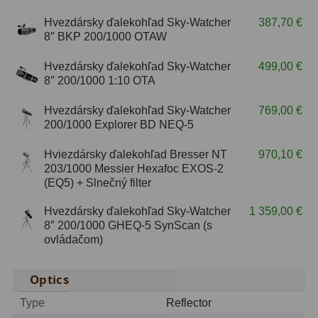
Hvezdársky ďalekohľad Sky-Watcher
387,70 €
ZOOM
12
8″ BKP 200/1000 OTAW
ED a Flat Field
12
Hvezdársky ďalekohľad Sky-Watcher
499,00 €
8″ 200/1000 1:10 OTA
S mriežkou
6
Hvezdársky ďalekohľad Sky-Watcher
769,00 €
Ostatné
30
200/1000 Explorer BD NEQ-5
Barlow
65
Hviezdársky ďalekohľad Bresser NT
970,10 €
203/1000 Messier Hexafoc EXOS-2
Filtre
181
(EQ5) + Slnečný filter
Hvezdársky ďalekohľad Sky-Watcher
1 359,00 €
Mesačné a polarizačné
23
8″ 200/1000 GHEQ-5 SynScan (s
ovládačom)
Slnečné
42
CLS a UHC
14
Optics
Širokopásmové
2
Type
Reflector