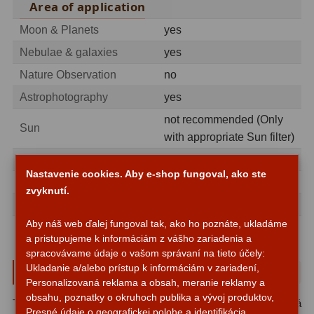
Area of application
Motorové pohony
13
Moon & Planets
yes
Lišty
8
Nebulae & galaxies
yes
Protizávažia
3
Nature Observation
no
Astrophotography
yes
Iné
27
not recommended (Only
Sun
Zrkadielka a hranoly
61
with appropriate Sun filter)
recommended for
Diagonálne zrkadielka
36
Nastavenie cookies. Aby e-shop fungoval, ako ste
Beginners
yes
zvyknutí.
Diagonálne hranoly
7
Advanced
yes
Aby náš web ďalej fungoval tak, ako ho poznáte, ukladáme
Observatories
no
Amici hranoly 45°
11
a pristupujeme k informáciám z vášho zariadenia a
spracovávame údaje o vašom správaní na tieto účely:
Amici hranoly 90°
7
Ukladanie a/alebo prístup k informáciám v zariadení,
Parametre a špecifikácie
Personalizovaná reklama a obsah, meranie reklamy a
Astrofotografia
306
obsahu, poznatky o okruhoch publika a vývoj produktov,
Typ ďalekohľadu:
Reflektor
Montáž:
Rovníková
Presné údaje o geografickej polohe a identifikácia