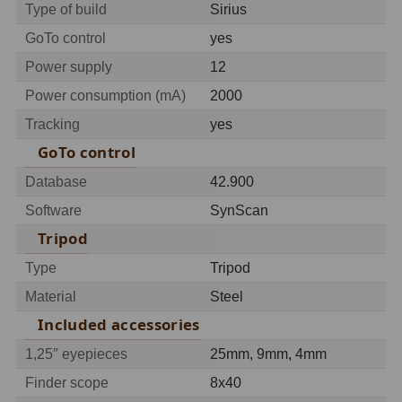
Type of build
Sirius
Svietidlá
5
GoTo control
yes
Power supply
12
Čistiace prostriedky
28
Power consumption (mA)
2000
Púzdra a kufre
64
Tracking
yes
GoTo control
Iné
10
Database
42.900
Montáže
93
Software
SynScan
Azimutálne AZ
5
Tripod
Type
Tripod
Equatoriálne EQ
19
Material
Steel
Fotografické montáže
5
Included accessories
Statívy a piliere
3
1,25″ eyepieces
25mm, 9mm, 4mm
Finder scope
8x40
Tubusové kruhy
10