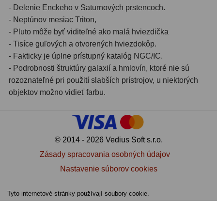
- Delenie Enckeho v Saturnových prstencoch.
Lupy
69
- Neptúnov mesiac Triton,
- Pluto môže byť viditeľné ako malá hviezdička
- Tisíce guľových a otvorených hviezdokôp.
Literatúra
10
- Fakticky je úplne prístupný katalóg NGC/IC.
- Podrobnosti štruktúry galaxií a hmlovín, ktoré nie sú
Darčekové poukazy
28
rozoznateľné pri použití slabších prístrojov, u niektorých
objektov možno vidieť farbu.
© 2014 - 2026 Vedius Soft s.r.o.
Zásady spracovania osobných údajov
Nastavenie súborov cookies
Tyto internetové stránky používají soubory cookie.