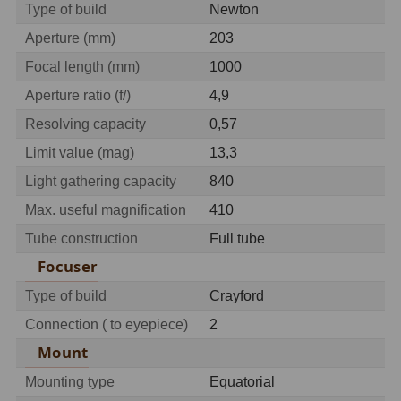
Type of build
Newton
OIII
21
Aperture (mm)
203
Hβ
4
Focal length (mm)
1000
SII
2
Aperture ratio (f/)
4,9
Resolving capacity
0,57
Planetárne
7
Limit value (mag)
13,3
Farebné
66
Light gathering capacity
840
Astro príslušenstvo
175
Max. useful magnification
410
Tube construction
Full tube
Redukcia 1,25" a 2"
17
Focuser
Okulárové výťahy a ostrenie
1
Type of build
Crayford
Connection ( to eyepiece)
2
Hľadáčiky
25
Mount
Binohlavy
3
Mounting type
Equatorial
Kolimátory
22