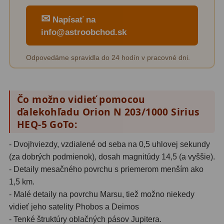
Biologické
34
✉
Napísať na
Digitální
8
info@astroobchod.sk
Vreckové
10
Odpovedáme spravidla do 24 hodín v pracovné dni.
Príslušenstvo
17
Meteostanice
52
Čo možno vidieť pomocou
ďalekohľadu Orion N 203/1000 Sirius
Domáci
21
HEQ-5 GoTo:
Pokročilé
5
- Dvojhviezdy, vzdialené od seba na 0,5 uhlovej sekundy
Profesionálne
9
(za dobrých podmienok), dosah magnitúdy 14,5 (a vyššie).
- Detaily mesačného povrchu s priemerom menším ako
Čidlá
2
1,5 km.
- Malé detaily na povrchu Marsu, tiež možno niekedy
Teplomery a vlhkomery
15
vidieť jeho satelity Phobos a Deimos
Foto stativy
10
- Tenké štruktúry oblačných pásov Jupitera.