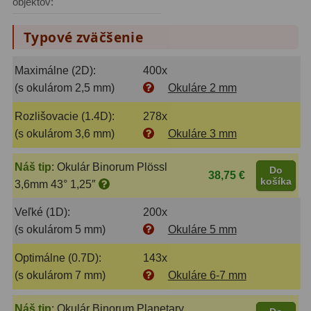
objektov:
Filtry CCD Hα, OIII
7
Typové zväčšenie
Filtrové kolesá a rámy
16
Maximálne (2D):
400x
Rovnače a reduktory
13
(s okulárom 2,5 mm)
Okuláre 2 mm
Pointácia a zaostrenie
26
Rozlišovacie (1.4D):
278x
Kalibrace
8
(s okulárom 3,6 mm)
Okuláre 3 mm
ADC, Tilting
14
Náš tip
:
Okulár Binorum Plössl
Do
38,75 €
košíka
3,6mm 43° 1,25″
Rotátory
34
Veľké (1D):
200x
Komponenty
78
(s okulárom 5 mm)
Okuláre 5 mm
Helical výťahy
11
Optimálne (0.7D):
143x
(s okulárom 7 mm)
Okuláre 6-7 mm
Okulárové výtahy
44
Náš tip
:
Okulár Binorum Planetary