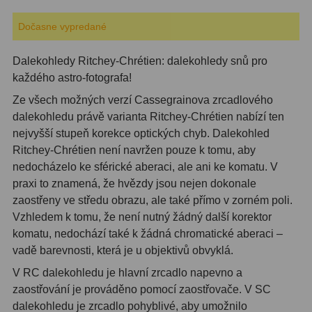
Dočasne vypredané
ZOOM
12
ED a Flat Field
12
Dalekohledy Ritchey-Chrétien: dalekohledy snů pro
každého astro-fotografa!
S mriežkou
6
Ze všech možných verzí Cassegrainova zrcadlového
Ostatné
30
dalekohledu právě varianta Ritchey-Chrétien nabízí ten
nejvyšší stupeň korekce optických chyb. Dalekohled
Barlow
65
Ritchey-Chrétien není navržen pouze k tomu, aby
nedocházelo ke sférické aberaci, ale ani ke komatu. V
Filtre
181
praxi to znamená, že hvězdy jsou nejen dokonale
zaostřeny ve středu obrazu, ale také přímo v zorném poli.
Mesačné a polarizačné
23
Vzhledem k tomu, že není nutný žádný další korektor
komatu, nedochází také k žádná chromatické aberaci –
Slnečné
42
vadě barevnosti, která je u objektivů obvyklá.
CLS a UHC
14
V RC dalekohledu je hlavní zrcadlo napevno a
zaostřování je prováděno pomocí zaostřovače. V SC
Širokopásmové
2
dalekohledu je zrcadlo pohyblivé, aby umožnilo