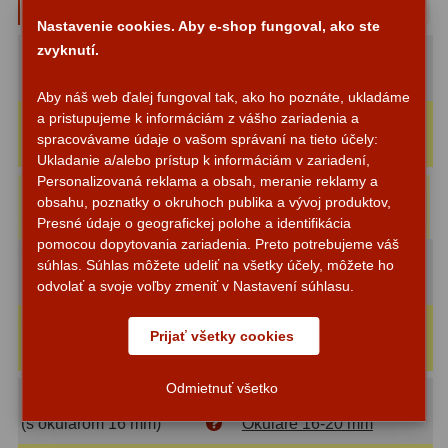
Typové zväčšenie
Motorové pohony
13
Nastavenie cookies. Aby e-shop fungoval, ako ste
zvyknutí.
Maximálne (2D):
500x
Lišty
8
(s okulárom 4 mm)
Okuláre 4 mm
Aby náš web ďalej fungoval tak, ako ho poznáte, ukladáme
Protizávažia
3
a pristupujeme k informáciám z vášho zariadenia a
Rozlišovacie (1.4D):
333x
spracovávame údaje o vašom správaní na tieto účely:
(s okulárom 6 mm)
Okuláre 6-7 mm
Iné
27
Ukladanie a/alebo prístup k informáciám v zariadení,
Personalizovaná reklama a obsah, meranie reklamy a
Zrkadielka a hranoly
61
Náš tip
:
Okulár Binorum Plössl
Do
obsahu, poznatky o okruhoch publika a vývoj produktov,
38,60 €
košíka
6mm 52° 1,25″
Presné údaje o geografickej polohe a identifikácia
Diagonálne zrkadielka
36
pomocou dopytovania zariadenia. Preto potrebujeme váš
Veľké (1D):
250x
súhlas. Súhlas môžete udeliť na všetky účely, môžete ho
Diagonálne hranoly
7
(s okulárom 8 mm)
Okuláre 8-9 mm
odvolať a svoje voľby zmeniť v Nastavení súhlasu.
Amici hranoly 45°
11
Optimálne (0.7D):
182x
Prijať všetky cookies
(s okulárom 11 mm)
Okuláre 10-12 mm
Amici hranoly 90°
7
Odmietnuť všetko
Stredné (D/2):
125x
Astrofotografia
306
(s okulárom 16 mm)
Okuláre 16-20 mm