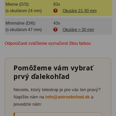
Planetárne kamery
19
Mierne (D/3):
83x
(s okulárom 24 mm)
Okuláre 21-30 mm
Deep-Sky kamery
28
Minimálne (D/6):
43x
Guiding kamery
14
(s okulárom 47 mm)
Okuláre > 30 mm
T-krúžky
16
Odporúčané zväčšenie vyznačené žltou farbou
Adaptéry projekční
11
Adaptéry T2
39
Pomôžeme vám vybrať
Adaptéry M48
33
prvý ďalekohľad
Filtry L-RGB
7
Neviete, ktorý teleskop je pre vás ten pravý?
Filtry Pass
6
Napíšte nám na
info@astroobchod.sk
a
Filtry Block
10
povedzte nám:
Filtry Clip
5