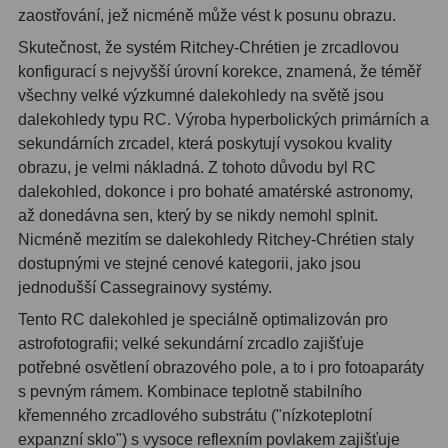
zaostřování, jež nicméně může vést k posunu obrazu.
OIII
21
Skutečnost, že systém Ritchey-Chrétien je zrcadlovou
Hβ
4
konfigurací s nejvyšší úrovní korekce, znamená, že téměř
všechny velké výzkumné dalekohledy na světě jsou
SII
2
dalekohledy typu RC. Výroba hyperbolických primárních a
sekundárních zrcadel, která poskytují vysokou kvality
Planetárne
7
obrazu, je velmi nákladná. Z tohoto důvodu byl RC
Farebné
66
dalekohled, dokonce i pro bohaté amatérské astronomy,
až donedávna sen, který by se nikdy nemohl splnit.
Astro príslušenstvo
175
Nicméně mezitím se dalekohledy Ritchey-Chrétien staly
dostupnými ve stejné cenové kategorii, jako jsou
Redukcia 1,25" a 2"
17
jednodušší Cassegrainovy systémy.
Tento RC dalekohled je speciálně optimalizován pro
Okulárové výťahy a ostrenie
1
astrofotografii; velké sekundární zrcadlo zajišťuje
Hľadáčiky
25
potřebné osvětlení obrazového pole, a to i pro fotoaparáty
s pevným rámem. Kombinace teplotně stabilního
Binohlavy
3
křemenného zrcadlového substrátu ("nízkoteplotní
expanzní sklo") s vysoce reflexním povlakem zajišťuje
Kolimátory
22