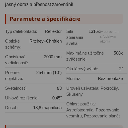
jasný obraz a přesnost zarovnání!
Svietidlá
5
Parametre a špecifikácie
Čistiace prostriedky
28
Typ ďalekohľadu:
Reflektor
Sila
1316x
(v porovnaní
Púzdra a kufre
64
s ľudským
zbierania
Optické
Ritchey–Chrétien
okom)
svetla:
schémy:
Iné
10
Maximálne užitočné
508x
Ohnisková
2000 mm
zväčšenie:
Montáže
93
vzdialenosť:
Okulárový výtah:
2″
Priemer
254 mm (10″)
Azimutálne AZ
5
objektívu:
Montáž:
Bez montáže
Equatoriálne EQ
19
Svetelnosť:
f/8
Úroveň užívateľa: Pokročilý,
Skúsený
Uhlové rozlíšenie:
0,45"
Fotografické montáže
5
Oblasť použitia:
Dosah:
13,8 magnituda
Astrofotografia, Pozorovanie
Statívy a piliere
3
vesmíru, Pozorovanie planét
Tubusové kruhy
10