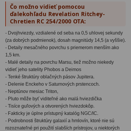
Adaptéry k okulárovým
Čo možno vidieť pomocou
výťahom
8
ďalekohľadu Revelation Ritchey-
Chretien RC 254/2000 OTA:
Primárne zrkadlá
9
- Dvojhviezdy, vzdialené od seba na 0,5 uhlovej sekundy
Sekundárne zrkadlá
6
(za dobrých podmienok), dosah magnitúdy 14,5 (a vyššie).
Binokulárne
286
- Detaily mesačného povrchu s priemerom menším ako
1,5 km.
Ornitológia a príroda
19
- Malé detaily na povrchu Marsu, tiež možno niekedy
vidieť jeho satelity Phobos a Deimos
Vodeodolné
13
- Tenké štruktúry oblačných pásov Jupitera.
- Delenie Enckeho v Saturnových prstencoch.
Turistika a cestovanie
149
- Neptúnov mesiac Triton,
Šport
59
- Pluto môže byť viditeľné ako malá hviezdička
- Tisíce guľových a otvorených hviezdokôp.
Divadelné
2
- Fakticky je úplne prístupný katalóg NGC/IC.
- Podrobnosti štruktúry galaxií a hmlovín, ktoré nie sú
Astronomické
44
rozoznateľné pri použití slabších prístrojov, u niektorých