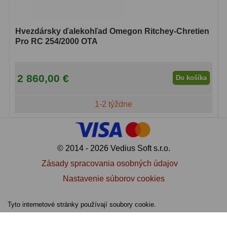
Biologické
34
Digitální
8
Hvezdársky ďalekohľad Omegon Ritchey-Chretien
Pro RC 254/2000 OTA
Vreckové
10
Príslušenstvo
17
2 860,00 €
Do košíka
Meteostanice
52
1-2 týždne
Domáci
21
Pokročilé
5
© 2014 - 2026 Vedius Soft s.r.o.
Profesionálne
9
Zásady spracovania osobných údajov
Čidlá
2
Nastavenie súborov cookies
Teplomery a vlhkomery
15
Tyto internetové stránky používají soubory cookie.
Foto stativy
10