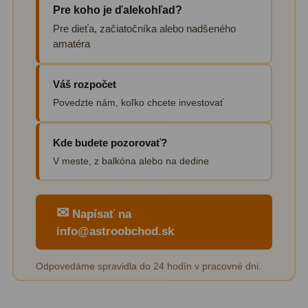
Pre koho je ďalekohľad?
Filtry CCD Hα, OIII
7
Pre dieťa, začiatočníka alebo nadšeného
amatéra
Filtrové kolesá a rámy
16
Rovnače a reduktory
13
Váš rozpočet
Pointácia a zaostrenie
26
Povedzte nám, koľko chcete investovať
Kalibrace
8
Kde budete pozorovať?
ADC, Tilting
14
V meste, z balkóna alebo na dedine
Rotátory
34
✉
Napísať na
Komponenty
78
info@astroobchod.sk
Helical výťahy
11
Odpovedáme spravidla do 24 hodín v pracovné dni.
Okulárové výtahy
44