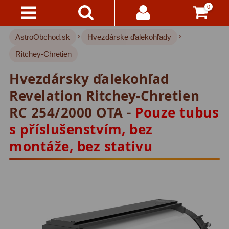
0
›
›
AstroObchod.sk
Hvezdárske ďalekohľady
Kontakty
Akce!
Ritchey-Chretien
Doprava
Hvezdárske ďalekohľady
222
Hvezdársky ďalekohľad
A
Platba
Pre deti
18
Revelation Ritchey-Chretien
RC 254/2000 OTA -
Pouze tubus
Pre začiatočníkov
38
Všetko
s příslušenstvím, bez
O
Šošovkové
27
Nákupe
montáže, bez stativu
Zrkadlové
45
Vrátenie
Katadioptrické
7
Do
14
ED/Apochromáty
32
Dní
Ritchey-Chretien
12
Reklamácia