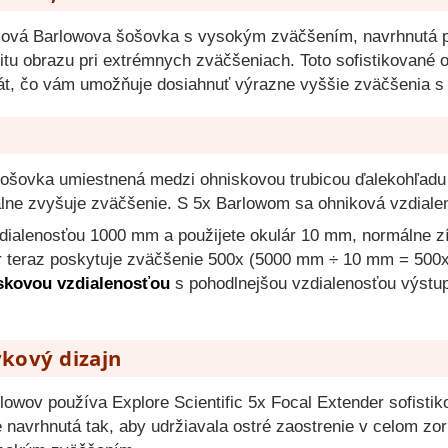
iová Barlowova šošovka s vysokým zväčšením, navrhnutá pr
litu obrazu pri extrémnych zväčšeniach. Toto sofistikované 
át, čo vám umožňuje dosiahnuť výrazne vyššie zväčšenia s 
šošovka umiestnená medzi ohniskovou trubicou ďalekohľadu
álne zvyšuje zväčšenie. S 5x Barlowom sa ohniková vzdialen
zdialenosťou 1000 mm a použijete okulár 10 mm, normálne 
ár teraz poskytuje zväčšenie 500x (5000 mm ÷ 10 mm = 500
iskovou vzdialenosťou
s pohodlnejšou vzdialenosťou výstu
vkový dizajn
lowov používa Explore Scientific 5x Focal Extender sofisti
ne navrhnutá tak, aby udržiavala ostré zaostrenie v celom zo