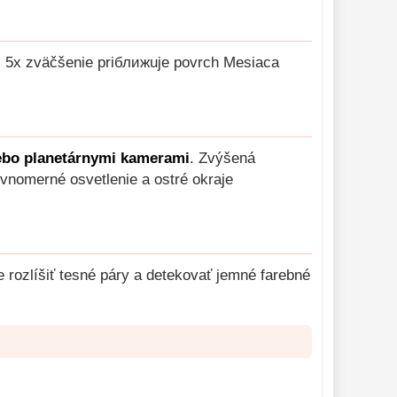
 - 5x zväčšenie priближuje povrch Mesiaca
ebo planetárnymi kamerami
. Zvýšená
ovnomerné osvetlenie a ostré okraje
 rozlíšiť tesné páry a detekovať jemné farebné