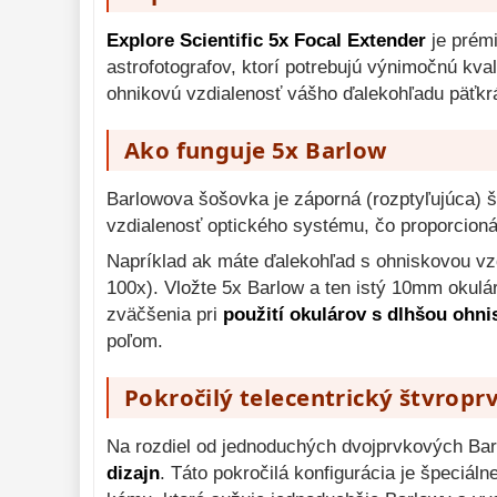
Diaľkomery a Nočné 
videnie 
17
Explore Scientific 5x Focal Extender
je prém
Monokulárne 
astrofotografov, ktorí potrebujú výnimočnú kva
49
ohnikovú vzdialenosť vášho ďalekohľadu päťkr
Mikroskopy 
93
Meteostanice 
Ako funguje 5x Barlow
52
Foto stativy 
10
Barlowova šošovka je záporná (rozptyľujúca) 
Lupy 
vzdialenosť optického systému, čo proporcion
69
Napríklad ak máte ďalekohľad s ohniskovou v
Literatúra 
10
100x). Vložte 5x Barlow a ten istý 10mm okul
Darčekové 
zväčšenia pri
použití okulárov s dlhšou ohn
poukazy 
28
poľom.
Pokročilý telecentrický štvropr
Na rozdiel od jednoduchých dvojprvkových Bar
dizajn
. Táto pokročilá konfigurácia je špeciál