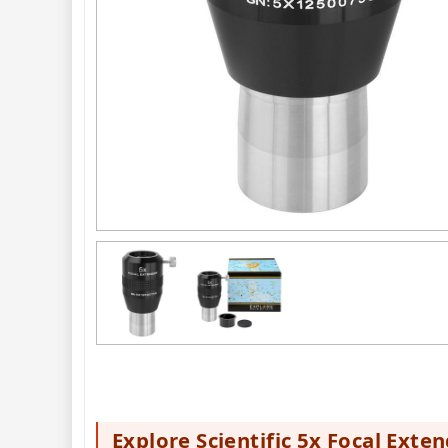
Planetárne
29
ZOOM
12
ED a Flat Field
12
S mriežkou
6
Ostatné
30
Barlow
65
Filtre 
182
Astro 
príslušenstvo 
175
Montáže 
93
Zrkadielka a 
hranoly 
61
Astrofotografia 
306
Komponenty 
78
Binokulárne 
286
Explore Scientific 5x Focal Ext