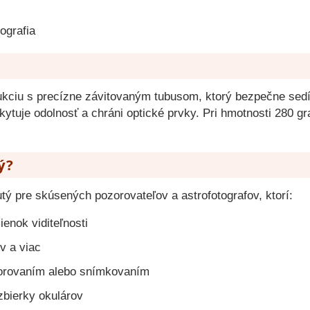
ografia
kciu s precízne závitovaným tubusom, ktorý bezpečne sedí
ytuje odolnosť a chráni optické prvky. Pri hmotnosti 280 g
ý?
utý pre skúsených pozorovateľov a astrofotografov, ktorí:
enok viditeľnosti
v a viac
zorovaním alebo snímkovaním
zbierky okulárov