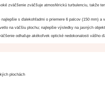
oké zväčšenie zväčšuje atmosférickú turbulenciu, takže ten
najlepšie s ďalekohľadmi o priemere 6 palcov (150 mm) a v
vetlo na väčšiu plochu; najlepšie výsledky na jasných obje
äčšenie odhaľuje akékoľvek optické nedokonalosti vášho ď
tkých plochách