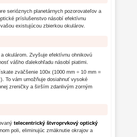
e serióznych planetárnych pozorovateľov a
optické príslušenstvo násobí efektívnu
vašou existujúcou zbierkou okulárov.
 a okulárom. Zvyšuje efektívnu ohnikovú
osť vášho ďalekohľadu násobí piatimi.
získate zväčšenie 100x (1000 mm ÷ 10 mm =
x). To vám umožňuje dosiahnuť vysoké
pnej zreničky a širším zdanlivým zorným
kovaný
telecentrický štvroprvkový optický
rnom poli, eliminujúc zmäknutie okrajov a