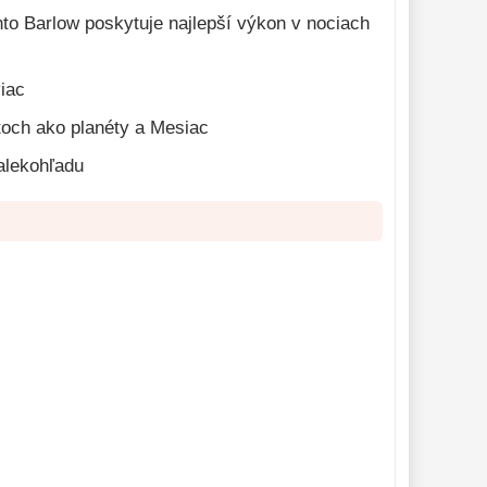
to Barlow poskytuje najlepší výkon v nociach
iac
ktoch ako planéty a Mesiac
alekohľadu