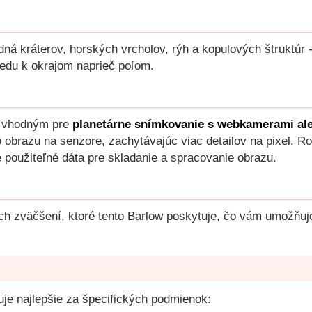
 dná kráterov, horských vrcholov, rýh a kopulových štruktúr
tredu k okrajom naprieč poľom.
šť vhodným pre
planetárne snímkovanie s webkamerami al
 obrazu na senzore, zachytávajúc viac detailov na pixel. R
 použiteľné dáta pre skladanie a spracovanie obrazu.
h zväčšení, ktoré tento Barlow poskytuje, čo vám umožňuje
guje najlepšie za špecifických podmienok: