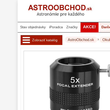
AKCE!
Stav objednávky
iPoradca
Značky
Darč
›
AstroObchod.sk
Okul
Zobraziť katalóg
Hvezdárske 
ďalekohľady 
222
Okuláre 
452
Plössl a Super
Plössl
120
Širokouhlé
(52°-60°)
82
SWA (62°-78°)
86
UWA (80°-98°)
22
XWA (100°-120°)
17