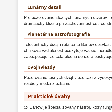
Lunárny detail
Pre pozorovanie zložitých lunárnych útvarov -
dramaticky bližšie pri zachovaní ostrosti od s
Planetárna astrofotografia
Telecentrický dizajn robí tento Barlow obzvlá
ohniková vzdialenosť poskytuje väčšie meradlo
zabezpečujú, že celá plocha senzora poskytuje
Dvojhviezdy
Pozorovanie tesných dvojhviezd ťaží z vysokýc
rozdiely medzi zložkami.
Praktické úvahy
5x Barlow je špecializovaný nástroj, ktorý fun