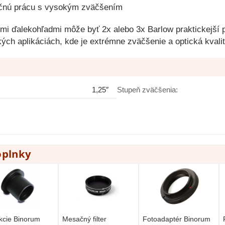
ročnú prácu s vysokým zväčšením
i ďalekohľadmi môže byť 2x alebo 3x Barlow praktickejší p
ckých aplikáciách, kde je extrémne zväčšenie a optická kvali
1,25″
Stupeň zväčšenia:
oplnky
kcie Binorum
Mesačný filter
Fotoadaptér Binorum