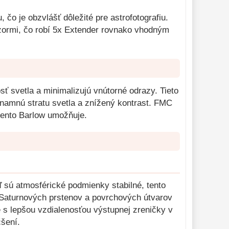
čo je obzvlášť dôležité pre astrofotografiu.
nzormi, čo robí 5x Extender rovnako vhodným
sť svetla a minimalizujú vnútorné odrazy. Tieto
namnú stratu svetla a znížený kontrast. FMC
tento Barlow umožňuje.
ď sú atmosférické podmienky stabilné, tento
 Saturnových prstenov a povrchových útvarov
s lepšou vzdialenosťou výstupnej zreničky v
šení.