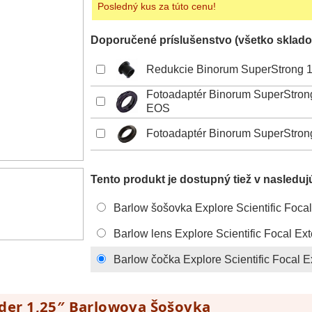
Posledný kus za túto cenu!
Doporučené príslušenstvo (všetko sklado
Redukcie Binorum SuperStrong 1,
Fotoadaptér Binorum SuperStron
EOS
Fotoadaptér Binorum SuperStron
Tento produkt je dostupný tiež v nasleduj
Barlow šošovka Explore Scientific Focal
Barlow lens Explore Scientific Focal Ex
Barlow čočka Explore Scientific Focal E
ender 1,25″ Barlowova Šošovka