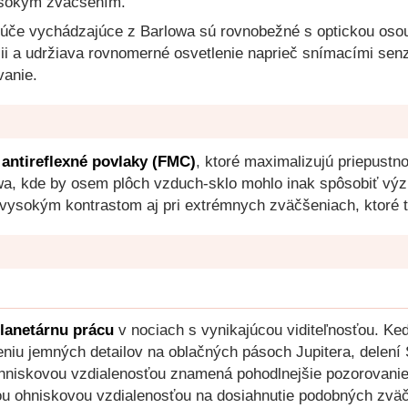
ysokým zväčšením.
lúče vychádzajúce z Barlowa sú rovnobežné s optickou osou, 
ácii a udržiava rovnomerné osvetlenie naprieč snímacími se
vanie.
antireflexné povlaky (FMC)
, ktoré maximalizujú priepustno
a, kde by osem plôch vzduch-sklo mohlo inak spôsobiť výz
s vysokým kontrastom aj pri extrémnych zväčšeniach, ktoré 
lanetárnu prácu
v nociach s vynikajúcou viditeľnosťou. Ke
eniu jemných detailov na oblačných pásoch Jupitera, delení
hniskovou vzdialenosťou znamená pohodlnejšie pozorovanie 
kou ohniskovou vzdialenosťou na dosiahnutie podobných zväč