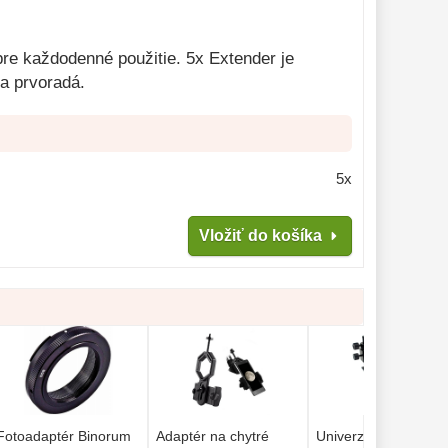
re každodenné použitie. 5x Extender je
ta prvoradá.
5x
Vložiť do košíka
Fotoadaptér Binorum
Adaptér na chytré
Univerzálny adaptér