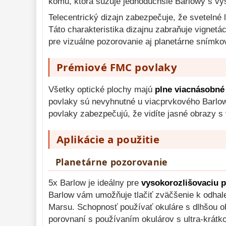
kómu, ktorá sužuje jednoduchšie Barlowy s v
Telecentrický dizajn zabezpečuje, že svetelné 
Táto charakteristika dizajnu zabraňuje vignet
pre vizuálne pozorovanie aj planetárne snímko
Prémiové FMC povlaky
Všetky optické plochy majú
plne viacnásobné 
povlaky sú nevyhnutné u viacprvkového Barlow
povlaky zabezpečujú, že vidíte jasné obrazy 
Aplikácie a použitie
Planetárne pozorovanie
5x Barlow je ideálny pre
vysokorozlišovaciu p
Barlow vám umožňuje tlačiť zväčšenie k odhal
Marsu. Schopnosť používať okuláre s dlhšou o
porovnaní s používaním okulárov s ultra-krát