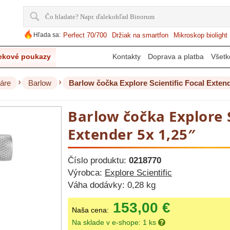
Hľada sa:
Perfect 70/700
Držiak na smartfon
Mikroskop biolight
ekové poukazy
Kontakty
Doprava a platba
Všetk
›
›
áre
Barlow
Barlow čočka Explore Scientific Focal Extend
Barlow čočka Explore S
Extender 5x 1,25″
Číslo produktu:
0218770
Výrobca:
Explore Scientific
Váha dodávky:
0,28 kg
153,00 €
Naša cena:
Na sklade v e-shope: 1 ks