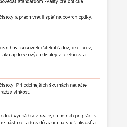
povedať štandardom kvality pre optické
toty a prach vrátili späť na povrch optiky.
povrchov: šošoviek ďalekohľadov, okuliarov,
, ako aj dotykových displejov telefónov a
stoty. Pri odolnejších škvrnách netlačte
hrádza vlhkosť.
rodukt vychádza z reálnych potrieb pri práci s
e nástroje, a to s dôrazom na spoľahlivosť a