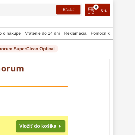
0
0 €
o o nákupe
Vrátenie do 14 dní
Reklamácia
Pomocník
norum SuperClean Optical
inorum
Vložiť do košíka