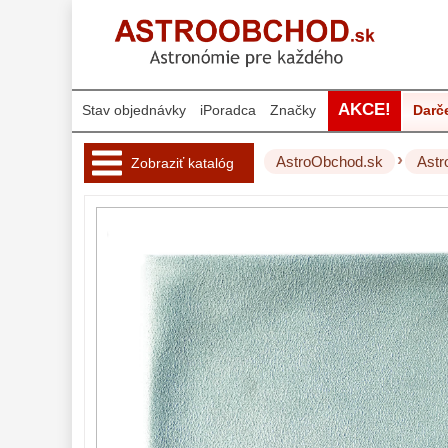
AKCE!
Stav objednávky
iPoradca
Značky
Darč
›
AstroObchod.sk
Astr
Zobraziť katalóg
Hvezdárske 
ďalekohľady 
222
Okuláre 
454
Filtre 
181
Astro 
príslušenstvo 
175
Redukcia 1,25" a
2"
17
Okulárové výťahy a