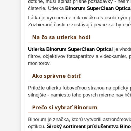
dotkne, musí spĺňať prísne požiadavky - nesmi
čistenie. Utierka
Binorum SuperClean Optica
Monokulárne 
49
Látka je vyrobená z mikrovlákna s osobitným p
Mikroskopy 
93
Zozbierané častice zostávajú pevne zachytené v
Meteostanice 
52
Na čo sa utierka hodí
Foto stativy 
10
Utierka Binorum SuperClean Optical
je vhodn
Lupy 
69
filtrov, objektívov fotoaparátov a videokamier,
Literatúra 
monitorov.
10
Darčekové 
Ako správne čistiť
poukazy 
28
Priložte utierku ľubovoľnou stranou na optick
silnejšie - namiesto toho povrch mierne navlh
Prečo si vybrať Binorum
Binorum je značka, ktorú vytvorili astronómovi
optikou.
Široký sortiment príslušenstva Bin