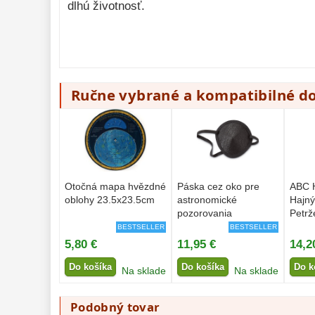
dlhú životnosť.
Ručne vybrané a kompatibilné d
Otočná mapa hvězdné
Páska cez oko pre
ABC H
oblohy 23.5x23.5cm
astronomické
Hajný
pozorovania
Petrž
BESTSELLER
BESTSELLER
5,80 €
11,95 €
14,2
Do košíka
Do košíka
Do k
Na sklade
Na sklade
Podobný tovar