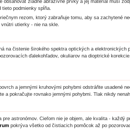
e obsahovať žiadne abrazívne prvky a jej materiál musí zod
l
tieto podmienky spĺňa.
riečnym rezom, ktorý zabraňuje tomu, aby sa zachytené nečis
nútri utierky - nie na skle.
á na čistenie širokého spektra optických a elektronických 
 pozorovacích ďalekohľadov, okuliarov na dioptrické korekcie
ý povrch a jemnými kruhovými pohybmi odstráňte usadené neči
čite a pokračujte rovnako jemnými pohybmi. Tlak nikdy nena
a pre astronómov. Cieľom nie je objem, ale kvalita - každý p
orum
pokrýva všetko od čistiacich pomôcok až po pozorovaci