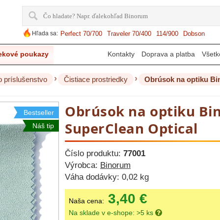
Hľada sa:
Perfect 70/700
Traveler 70/400
114/900
Dobson
ekové poukazy
Kontakty
Doprava a platba
Všetk
›
›
o príslušenstvo
Čistiace prostriedky
Obrúsok na optiku Bi
Obrúsok na optiku B
Bestseller
SuperClean Optical
Náš tip
Číslo produktu:
77001
Výrobca:
Binorum
Váha dodávky:
0,02 kg
3,40 €
Naša cena:
Na sklade v e-shope: >5 ks