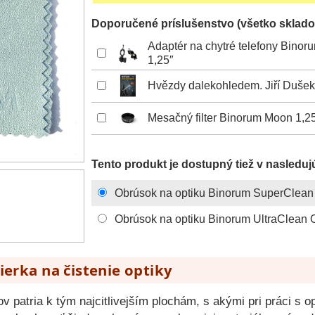
Doporučené príslušenstvo (všetko sklado
Adaptér na chytré telefony Bino
1,25″
Hvězdy dalekohledem. Jiří Dušek
Mesačný filter Binorum Moon 1,
Tento produkt je dostupný tiež v nasleduj
Obrúsok na optiku Binorum SuperClean 
Obrúsok na optiku Binorum UltraClean O
ierka na čistenie optiky
ov patria k tým najcitlivejším plochám, s akými pri práci s o