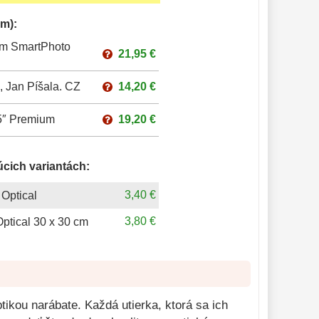
m):
rum SmartPhoto
21,95 €
, Jan Píšala. CZ
14,20 €
25″ Premium
19,20 €
úcich variantách:
3,40 €
Optical
3,80 €
ptical 30 x 30 cm
ptikou narábate. Každá utierka, ktorá sa ich