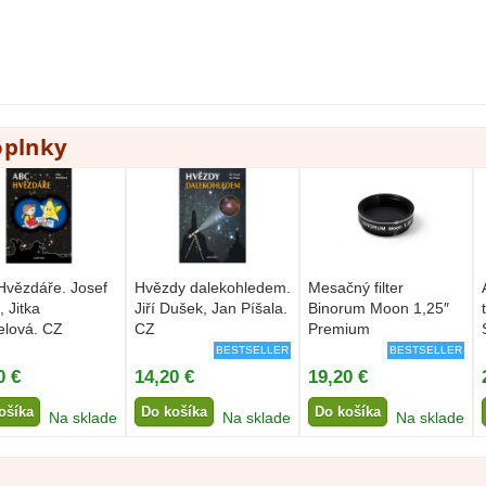
oplnky
vězdáře. Josef
Hvězdy dalekohledem.
Mesačný filter
, Jitka
Jiří Dušek, Jan Píšala.
Binorum Moon 1,25″
elová. CZ
CZ
Premium
BESTSELLER
BESTSELLER
0 €
14,20 €
19,20 €
ošíka
Do košíka
Do košíka
Na sklade
Na sklade
Na sklade