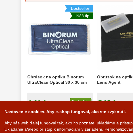
Bestseller
Náš tip
Obrúsok na optiku Binorum
Obrúsok na opti
UltraClean Optical 30 x 30 cm
Lens Agent
3,80 €
7,85 €
Do košíka
Nastavenie cookies. Aby e-shop fungoval, ako ste zvyknutí.
Na sklade
Na sk
Aby náš web ďalej fungoval tak, ako ho poznáte, ukladáme a pristu
Ukladanie a/alebo prístup k informáciám v zariadení, Personalizov