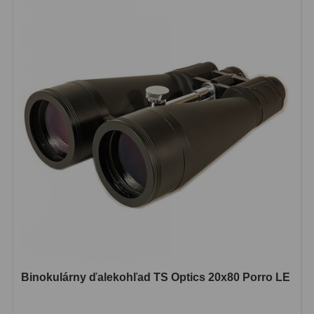
Lupy
69
Literatúra
10
Darčekové poukazy
28
Binokulárny ďalekohľad TS Optics 20x80 Porro LE