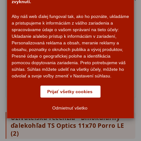
zvyknutí.
Planetárne kamery
19
15x70
12x60 Bak4
Deep-Sky kamery
28
Aby náš web ďalej fungoval tak, ako ho poznáte, ukladáme
119,80 €
133,60 €
Na sklade
Na
a pristupujeme k informáciám z vášho zariadenia a
Guiding kamery
14
Priemer
70mm
60mm
spracovávame údaje o vašom správaní na tieto účely:
Ukladanie a/alebo prístup k informáciám v zariadení,
Zväčšenie
15x
12x
T-krúžky
16
Personalizovaná reklama a obsah, meranie reklamy a
obsahu, poznatky o okruhoch publika a vývoj produktov,
Zorné p.
4,7°
5,3°
Adaptéry projekční
11
Presné údaje o geografickej polohe a identifikácia
Zaostření
22m
12m
pomocou dopytovania zariadenia. Preto potrebujeme váš
Adaptéry T2
39
súhlas. Súhlas môžete udeliť na všetky účely, môžete ho
Hranoly
BAK4
BAK4
odvolať a svoje voľby zmeniť v Nastavení súhlasu.
AR úprava
MC
MC
Adaptéry M48
33
Prijať všetky cookies
Dusík
Filtry L-RGB
7
Odmietnuť všetko
Filtry Pass
6
Užívateľská recenzia - Binokulárny
Filtry Block
10
ďalekohľad TS Optics 11x70 Porro LE
(
2
)
Filtry Clip
5