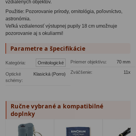
vzdialených objektov.
Použitie: Pozorovanie prírody, ornitológia, poľovníctvo,
Svietidlá
5
astronómia.
Čistiace prostriedky
28
Veľká vzdialenosť výstupnej pupily 18 cm umožnuje
pozorovanie aj s okuliarmi!
Púzdra a kufre
64
Parametre a špecifikácie
Iné
10
Priemer objektívu:
70 mm
Kategória:
Ornitologické
Montáže
93
Zväčšenie:
11x
Optické
Klasická (Porro)
Azimutálne AZ
5
schémy:
Equatoriálne EQ
19
Fotografické montáže
5
Ručne vybrané a kompatibilné
doplnky
Statívy a piliere
3
Tubusové kruhy
10