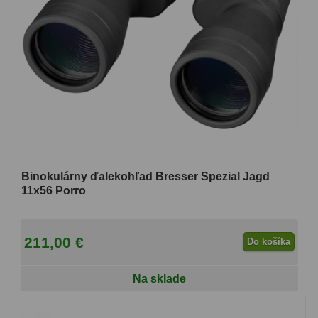
Biologické
34
Digitální
8
Vreckové
10
Príslušenstvo
17
Meteostanice
52
Domáci
21
Binokulárny ďalekohľad Bresser Spezial Jagd
Pokročilé
5
11x56 Porro
Profesionálne
9
211,00 €
Do košíka
Čidlá
2
Teplomery a vlhkomery
15
Na sklade
Foto stativy
10