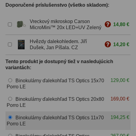
Doporučené príslušenstvo (všetko skladom):
ZOOM
12
Vreckový mikroskop Carson
14,80 €
ED a Flat Field
12
MicroMini™ 20x LED+UV Zelený
S mriežkou
6
Hvězdy dalekohledem. Jiří
14,20 €
Dušek, Jan Píšala. CZ
Ostatné
30
Tento produkt je dostupný tiež v nasledujúcich
Barlow
65
variantách:
Filtre
181
129,00 €
Binokulárny ďalekohľad TS Optics 15x70
Porro LE
Mesačné a polarizačné
23
169,00 €
Binokulárny ďalekohľad TS Optics 20x80
Slnečné
42
Porro LE
CLS a UHC
14
194,25 €
Binokulárny ďalekohľad TS Optics 11x70
Porro LE
Širokopásmové
2
267,00 €