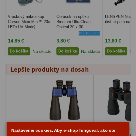
Motorové pohony
13
Vreckový mikroskop
Obrúsok na optiku
LENSPEN New Or
Lišty
8
Carson MicroMini™ 20x
Binorum UltraClean
čistící pero na op
LED+UV Modrý
Optical 30 x 30...
Protizávažia
3
BESTSELLER
14,85 €
3,80 €
13,80 €
Iné
27
Do košíka
Na sklade
Do košíka
Na sklade
Do košíka
Na 
Zrkadielka a hranoly
61
Lepšie produkty na dosah
Diagonálne zrkadielka
36
Diagonálne hranoly
7
Amici hranoly 45°
11
Amici hranoly 90°
7
Astrofotografia
306
Binokulárny ďalekohľad
Binokulárny ďale
Nastavenie cookies. Aby e-shop fungoval, ako ste
DeltaOptical StarLight
Celestron Skymas