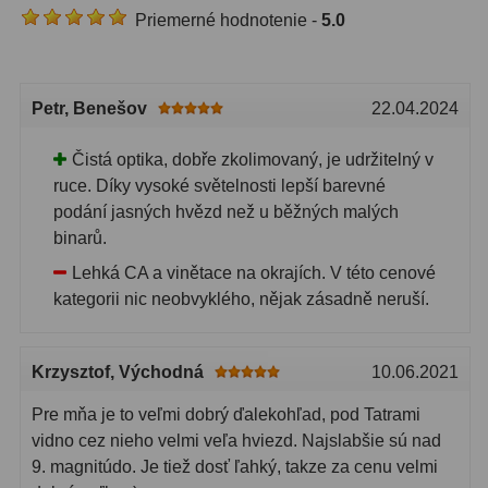
Priemerné hodnotenie -
5.0
Filtry CCD Hα, OIII
7
Filtrové kolesá a rámy
16
Petr
, Benešov
22.04.2024
Rovnače a reduktory
13
Čistá optika, dobře zkolimovaný, je udržitelný v
Pointácia a zaostrenie
26
ruce. Díky vysoké světelnosti lepší barevné
Kalibrace
8
podání jasných hvězd než u běžných malých
binarů.
ADC, Tilting
14
Lehká CA a vinětace na okrajích. V této cenové
kategorii nic neobvyklého, nějak zásadně neruší.
Rotátory
34
Komponenty
78
Krzysztof
, Východná
10.06.2021
Helical výťahy
11
Pre mňa je to veľmi dobrý ďalekohľad, pod Tatrami
vidno cez nieho velmi veľa hviezd. Najslabšie sú nad
Okulárové výtahy
44
9. magnitúdo. Je tiež dosť ľahký, takze za cenu velmi