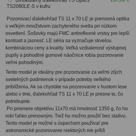
Binokulárny ďalekohľad TS Optics
OIII
21
TS2080LE-S v kufru
Pozorovací ďalekohľad TS 11 x 70 LE je prenosná optika
Hβ
4
s veľkým množstvom zachyteného svetla pri nízkom
SII
2
osvetlení. Šošovky majú FMC antireflexné vrstvy pre lepší
kontrast a jasnosť. LE séria sa vyznačuje skvelou
Planetárne
7
kombináciou ceny a kvality. Veľká vzdialenosť výstupnej
pupily a pohodlné gumové náočnice robia pozorovanie
Farebné
66
veľmi pohodlným.
Astro príslušenstvo
175
Tento model je ideálny pre pozorovanie za veľmi zlých
svetelných podmienok v prípade potreby veľkého
Redukcia 1,25" a 2"
17
priblíženia. Ak sa chystáte na pozorovanie v hustom lese
alebo v tme, ďalekohľad TS 11 x 70 LE je presne to, čo
Okulárové výťahy a ostrenie
1
potrebujete.
Pri priemere objektívu 11x70 má hmotnosť 1350 g, čo ho
Hľadáčiky
25
robí ľahko prenosným. Tiež ho možno použiť bez statívu.
Tento model je možné s úspechom používať pre
Binohlavy
3
astronomické pozorovanie niektorých nie príliš
Kolimátory
22