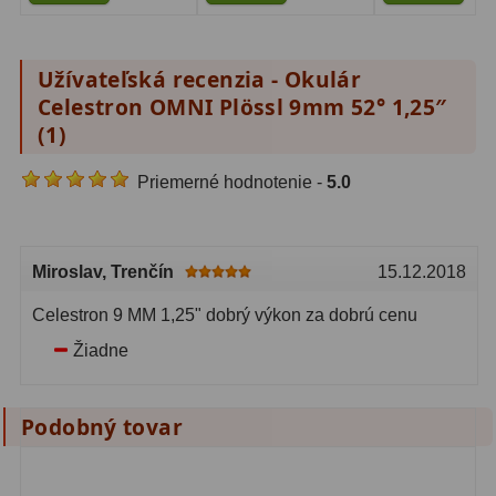
Diaľkomery a Nočné videnie
17
Diaľkomery
9
Užívateľská recenzia - Okulár
Celestron OMNI Plössl 9mm 52° 1,25″
Nočné videnie
8
(
1
)
Monokulárne
49
Priemerné hodnotenie -
5.0
Turistika
22
Ornitológia
11
Miroslav
, Trenčín
15.12.2018
Všeobecné
16
Celestron 9 MM 1,25" dobrý výkon za dobrú cenu
Žiadne
Mikroskopy
93
Pre deti
5
Podobný tovar
Školské
19