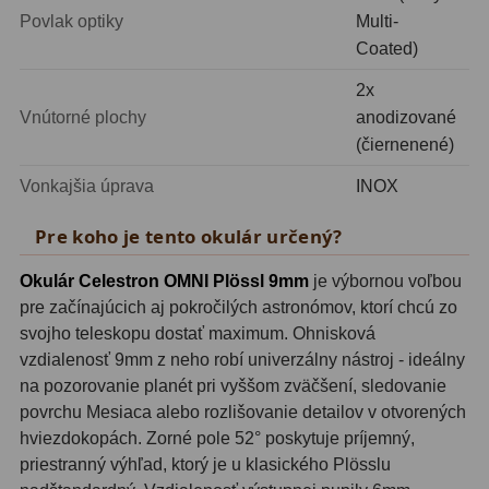
Planetárne kamery
19
Povlak optiky
Multi-
Coated)
Deep-Sky kamery
28
2x
Guiding kamery
14
Vnútorné plochy
anodizované
(čiernenené)
T-krúžky
16
Vonkajšia úprava
INOX
Adaptéry projekční
11
Pre koho je tento okulár určený?
Adaptéry T2
39
Okulár Celestron OMNI Plössl 9mm
je výbornou voľbou
Adaptéry M48
33
pre začínajúcich aj pokročilých astronómov, ktorí chcú zo
Filtry L-RGB
7
svojho teleskopu dostať maximum. Ohnisková
vzdialenosť 9mm z neho robí univerzálny nástroj - ideálny
Filtry Pass
6
na pozorovanie planét pri vyššom zväčšení, sledovanie
povrchu Mesiaca alebo rozlišovanie detailov v otvorených
Filtry Block
10
hviezdokopách. Zorné pole 52° poskytuje príjemný,
priestranný výhľad, ktorý je u klasického Plösslu
Filtry Clip
5