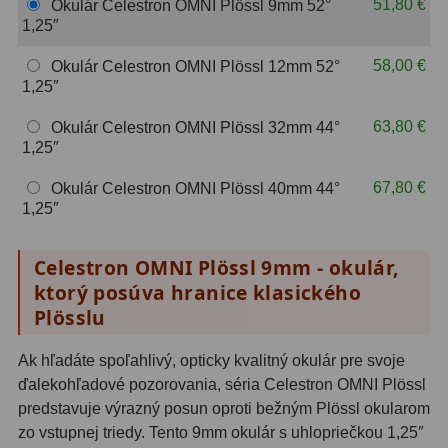
51,80 €
Okulár Celestron OMNI Plössl 9mm 52°
OIII
21
1,25″
Hβ
4
58,00 €
Okulár Celestron OMNI Plössl 12mm 52°
1,25″
SII
2
63,80 €
Okulár Celestron OMNI Plössl 32mm 44°
Planetárne
7
1,25″
67,80 €
Farebné
66
Okulár Celestron OMNI Plössl 40mm 44°
1,25″
Astro príslušenstvo
175
Celestron OMNI Plössl 9mm - okulár,
Redukcia 1,25" a 2"
17
ktorý posúva hranice klasického
Plösslu
Okulárové výťahy a ostrenie
1
Ak hľadáte spoľahlivý, opticky kvalitný okulár pre svoje
Hľadáčiky
25
ďalekohľadové pozorovania, séria Celestron OMNI Plössl
Binohlavy
3
predstavuje výrazný posun oproti bežným Plössl okularom
zo vstupnej triedy. Tento 9mm okulár s uhlopriečkou 1,25″
Kolimátory
22