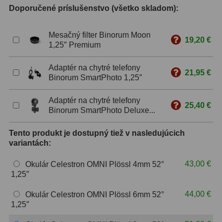
Doporučené príslušenstvo (všetko skladom):
ZOOM
12
Mesačný filter Binorum Moon
19,20 €
ED a Flat Field
12
1,25″ Premium
S mriežkou
6
Adaptér na chytré telefony
21,95 €
Binorum SmartPhoto 1,25″
Ostatné
30
Adaptér na chytré telefony
Barlow
65
25,40 €
Binorum SmartPhoto Deluxe...
Filtre
181
Tento produkt je dostupný tiež v nasledujúcich
variantách:
Mesačné a polarizačné
23
43,00 €
Okulár Celestron OMNI Plössl 4mm 52°
Slnečné
42
1,25″
CLS a UHC
14
44,00 €
Okulár Celestron OMNI Plössl 6mm 52°
1,25″
Širokopásmové
2