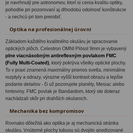
je navrhnutý pre astronomov, ktorí si cenia kvalitu optiky,
pohodlie pri pozorovaní aj dlhodobú odolnosť konštrukcie
Svietidlá
5
- a nechcú pri tom prerobiť.
Čistiace prostriedky
28
Optika na profesionálnej úrovni
Púzdra a kufre
64
Základom každého kvalitného okuláru je spracovanie
optických plôch. Celestron OMNI Plössl 9mm je vybavený
Iné
10
plne viacnásobným antireflexným povlakom FMC
(Fully Multi-Coated)
, ktorý pokrýva všetky optické plochy.
Montáže
93
To v praxi znamená maximálny prienos svetla, minimálne
rozptyly a odrazy, výrazne vyšší kontrast obrazu a lepšie
Azimutálne AZ
5
podanie detailov - či už pozorujete planéty, Mesiac alebo
Equatoriálne EQ
19
hmloviny. FMC povlak je štandardom, ktorý ste doteraz
nachádzali skôr pri drahších okularoch.
Fotografické montáže
5
Mechanika bez kompromisov
Statívy a piliere
3
Rovnako dôležitá ako optika je aj mechanická stránka
Tubusové kruhy
10
okuláru. Vnútorné plochy tubusu sú dvojito anodizované