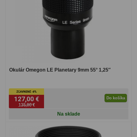
Okulár Omegon LE Planetary 9mm 55° 1,25″
ZĽAVNENÉ -6%
127,00 €
Do košíka
135,80 €
Na sklade