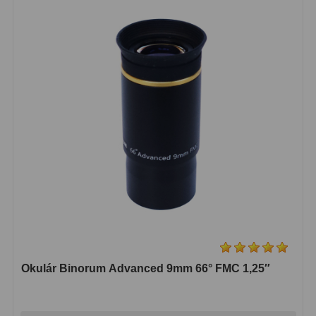
Biologické
34
Digitální
8
Vreckové
10
Príslušenstvo
17
Meteostanice
52
Domáci
21
Pokročilé
5
Profesionálne
9
Čidlá
2
Okulár Binorum Advanced 9mm 66° FMC 1,25″
Teplomery a vlhkomery
15
Foto stativy
10