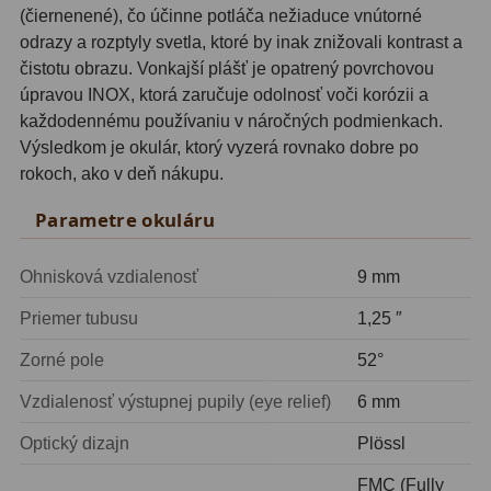
(čiernenené), čo účinne potláča nežiaduce vnútorné
Motorové pohony
13
odrazy a rozptyly svetla, ktoré by inak znižovali kontrast a
čistotu obrazu. Vonkajší plášť je opatrený povrchovou
Lišty
8
úpravou INOX, ktorá zaručuje odolnosť voči korózii a
Protizávažia
3
každodennému používaniu v náročných podmienkach.
Výsledkom je okulár, ktorý vyzerá rovnako dobre po
Iné
27
rokoch, ako v deň nákupu.
Zrkadielka a hranoly
61
Parametre okuláru
Diagonálne zrkadielka
36
Ohnisková vzdialenosť
9 mm
Diagonálne hranoly
7
Priemer tubusu
1,25 ″
Amici hranoly 45°
11
Zorné pole
52°
Amici hranoly 90°
7
Vzdialenosť výstupnej pupily (eye relief)
6 mm
Optický dizajn
Plössl
Astrofotografia
306
FMC (Fully