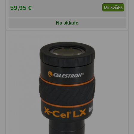
59,95 €
Do košíka
Lupy
69
Na sklade
Literatúra
10
Darčekové poukazy
28