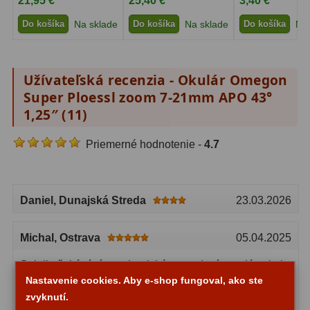
21,95 €
25,40 €
3,40 €
Adaptéry k okulárovým
výťahom
8
Do košíka
Na sklade
Do košíka
Na sklade
Do košíka
Na 
Primárne zrkadlá
9
Užívateľská recenzia - Okulár Omegon
Sekundárne zrkadlá
6
Super Ploessl zoom 7-21mm APO 43°
Binokulárne
286
1,25″ (
11
)
Ornitológia a príroda
19
Priemerné hodnotenie -
4.7
Vodeodolné
13
Turistika a cestovanie
149
Daniel
, Dunajská Streda
23.03.2026
Šport
59
Michal
, Ostrava
05.04.2025
Divadelné
2
Splnil očekávání, mechanické provedení se zdá velmi
Nastavenie cookies. Aby e-shop fungoval, ako ste
dobré, výborný poměr cena/výkon
Astronomické
44
zvyknutí.
Odpadá výměna okulárů; pro většinu