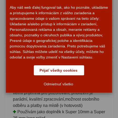
Diaľkomery a Nočné videnie
17
pozorování mi stačí tento
Aby náš web ďalej fungoval tak, ako ho poznáte, ukladáme
a pristupujeme k informáciám z vášho zariadenia a
Diaľkomery
9
spracovávame údaje o vašom správaní na tieto účely:
Petr
, Nové Město nad Metují
26.04.2024
Ukladanie a/alebo prístup k informáciám v zariadení,
Nočné videnie
8
Personalizovaná reklama a obsah, meranie reklamy a
Je skvělý mám i jednotlivé okulary ale tenhle používám
obsahu, poznatky o okruhoch publika a vývoj produktov,
nejvíce....
Monokulárne
49
Presné údaje o geografickej polohe a identifikácia
pomocou dopytovania zariadenia. Preto potrebujeme váš
Turistika
22
súhlas. Súhlas môžete udeliť na všetky účely, môžete ho
Yuri
, Neratovice
26.10.2023
odvolať a svoje voľby zmeniť v Nastavení súhlasu.
Ornitológia
11
Martin John
, Praha 4 - Háje
18.04.2023
Prijať všetky cookies
Všeobecné
16
Hodnocení okuláru Omegon zoom 7-21mm
Odmietnuť všetko
Mikroskopy
93
Velká spokojenost s tímto okulárem, očnice
velmi příjemná pro pozorování, přiblížení je
Pre deti
5
parádní, kvalitní zpracování,možnost osobního
odběru a platby na místě (v hotovosti)
Školské
19
Používám jako doplněk k Super 10mm a Super