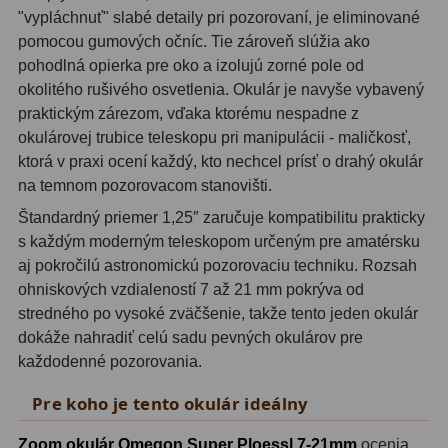
"vypláchnuť" slabé detaily pri pozorovaní, je eliminované
Motorové pohony
13
pomocou gumových očníc. Tie zároveň slúžia ako
Lišty
8
pohodlná opierka pre oko a izolujú zorné pole od
okolitého rušivého osvetlenia. Okulár je navyše vybavený
Protizávažia
3
praktickým zárezom, vďaka ktorému nespadne z
okulárovej trubice teleskopu pri manipulácii - maličkosť,
Iné
27
ktorá v praxi ocení každý, kto nechcel prísť o drahý okulár
na temnom pozorovacom stanovišti.
Zrkadielka a hranoly
61
Štandardný priemer 1,25″ zaručuje kompatibilitu prakticky
Diagonálne zrkadielka
36
s každým moderným teleskopom určeným pre amatérsku
aj pokročilú astronomickú pozorovaciu techniku. Rozsah
Diagonálne hranoly
7
ohniskových vzdialeností 7 až 21 mm pokrýva od
stredného po vysoké zväčšenie, takže tento jeden okulár
Amici hranoly 45°
11
dokáže nahradiť celú sadu pevných okulárov pre
každodenné pozorovania.
Amici hranoly 90°
7
Pre koho je tento okulár ideálny
Astrofotografia
306
Zoom okulár Omegon Super Ploessl 7-21mm
ocenia