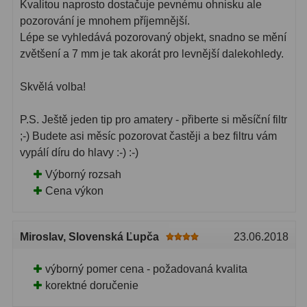
Kvalitou naprosto dostačuje pevnému ohnisku ale
pozorování je mnohem příjemnější.
Lupy
69
Lépe se vyhledává pozorovaný objekt, snadno se mění
zvětšení a 7 mm je tak akorát pro levnější dalekohledy.
Literatúra
10
Skvělá volba!
Darčekové poukazy
28
P.S. Ještě jeden tip pro amatery - přiberte si měsíční filtr
;-) Budete asi měsíc pozorovat častěji a bez filtru vám
vypálí díru do hlavy :-) :-)
Výborný rozsah
Cena výkon
Miroslav
, Slovenská Ľupča
23.06.2018
výborný pomer cena - požadovaná kvalita
korektné doručenie