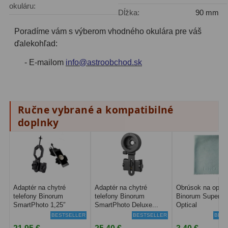
okuláru:
Filtry CCD Hα, OIII
7
Dĺžka:
90 mm
Poradíme vám s výberom vhodného okulára pre váš
Filtrové kolesá a rámy
16
ďalekohľad:
Rovnače a reduktory
13
- E-mailom
info@astroobchod.sk
Pointácia a zaostrenie
26
Kalibrace
8
Ručne vybrané a kompatibilné
ADC, Tilting
14
doplnky
Rotátory
34
Komponenty
78
Helical výťahy
11
Adaptér na chytré
Adaptér na chytré
Obrúsok na optik
telefony Binorum
telefony Binorum
Binorum SuperCl
SmartPhoto 1,25″
SmartPhoto Deluxe...
Optical
Okulárové výtahy
44
BESTSELLER
BESTSELLER
BEST