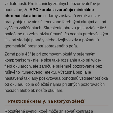
vzdialeností. Pre technicky zdatných pozorovateľov je
podstatné, že
APO korekcia zaručuje minimálne
Svietidlá
5
chromatické aberácie
- farby zostávajú verné a ostré
Čistiace prostriedky
28
hrany objektov nie sú lemované farebnými okrajmi ani pri
vyšších zväčšeniach. Skreslenie obrazu (distorzia) je tiež
Púzdra a kufre
64
potlačené na veľmi nízkú úroveň, čo ocenia predovšetkým
tí, ktorí sledujú planéty alebo dvojhviezdy a požadujú
Iné
10
geometrickú presnosť zobrazeného poľa.
Montáže
93
Zorné pole 43° je pri zoomovom okuláry príjemným
kompromisom - nie je síce také rozsiahle ako pri wide-
Azimutálne AZ
5
field okulároch, ale zaručuje príjemné pozorovanie bez
rušivého "tunelového" efektu. Výstupná pupila je
Equatoriálne EQ
19
nastavená tak, aby poskytovala pohodlnú vzdialenosť oka
od okuláru, čo je dôležité najmä pri dlhých pozorovacích
Fotografické montáže
5
nociach alebo ak nosíte okuliare.
Statívy a piliere
3
Praktické detaily, na ktorých záleží
Tubusové kruhy
10
Rozptýlené svetlo, ktoré môže znižovať kontrast a