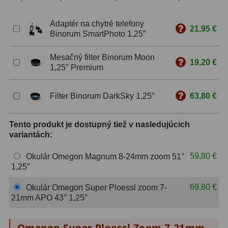
ZOOM
12
Adaptér na chytré telefony
21,95 €
Binorum SmartPhoto 1,25″
ED a Flat Field
12
Mesačný filter Binorum Moon
19,20 €
S mriežkou
6
1,25″ Premium
Ostatné
30
Filter Binorum DarkSky 1,25″
63,80 €
Barlow
65
Tento produkt je dostupný tiež v nasledujúcich
Filtre
183
variantách:
Mesačné a polarizačné
23
59,80 €
Okulár Omegon Magnum 8-24mm zoom 51°
1,25″
Slnečné
44
69,80 €
Okulár Omegon Super Ploessl zoom 7-
CLS a UHC
14
21mm APO 43° 1,25″
Širokopásmové
2
Omegon Super Ploessl Zoom 7-21mm