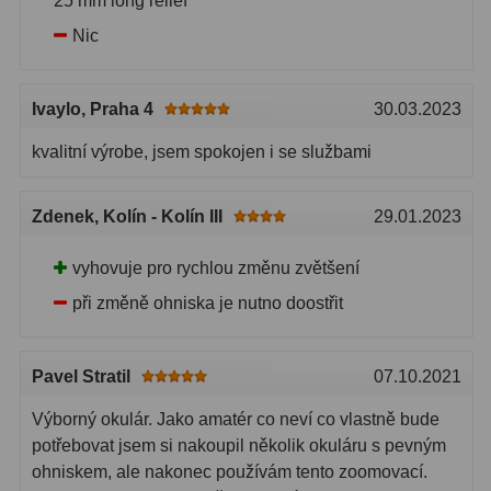
25 mm long relief
Biologické
34
Nic
Digitální
8
Vreckové
10
Ivaylo
, Praha 4
30.03.2023
Príslušenstvo
17
kvalitní výrobe, jsem spokojen i se službami
Meteostanice
52
Zdenek
, Kolín - Kolín III
29.01.2023
Domáci
21
vyhovuje pro rychlou změnu zvětšení
Pokročilé
5
při změně ohniska je nutno doostřit
Profesionálne
9
Pavel Stratil
07.10.2021
Čidlá
2
Výborný okulár. Jako amatér co neví co vlastně bude
Teplomery a vlhkomery
15
potřebovat jsem si nakoupil několik okuláru s pevným
ohniskem, ale nakonec používám tento zoomovací.
Foto stativy
10