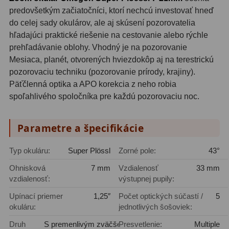
Planetárne kamery
19
predovšetkým začiatočníci, ktorí nechcú investovať hneď
do celej sady okulárov, ale aj skúsení pozorovatelia
Deep-Sky kamery
28
hľadajúci praktické riešenie na cestovanie alebo rýchle
prehľadávanie oblohy. Vhodný je na pozorovanie
Guiding kamery
14
Mesiaca, planét, otvorených hviezdokôp aj na terestrickú
T-krúžky
16
pozorovaciu techniku (pozorovanie prírody, krajiny).
Päťčlenná optika a APO korekcia z neho robia
Adaptéry projekční
11
spoľahlivého spoločníka pre každú pozorovaciu noc.
Adaptéry T2
39
Parametre a špecifikácie
Adaptéry M48
33
Typ okuláru:
Super Plössl
Zorné pole:
43°
Filtry L-RGB
7
Ohnisková
7 mm
Vzdialenosť
33 mm
Filtry Pass
6
vzdialenosť:
výstupnej pupily:
Upínací priemer
1,25″
Počet optických súčastí /
5
Filtry Block
10
okuláru:
jednotlivých šošoviek:
Filtry Clip
5
Druh
S premenlivým zväčšením
Presvetlenie:
Multiple