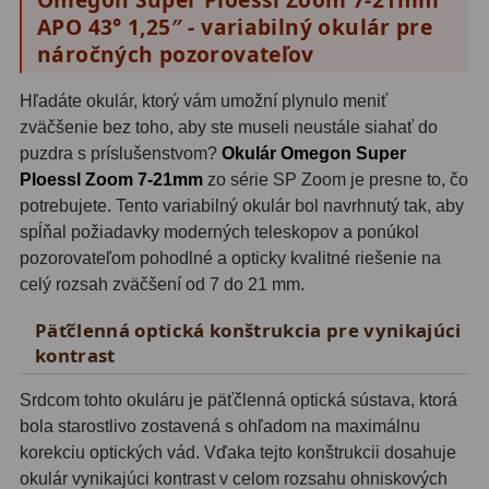
APO 43° 1,25″ - variabilný okulár pre
OIII
21
náročných pozorovateľov
Hβ
4
Hľadáte okulár, ktorý vám umožní plynulo meniť
SII
2
zväčšenie bez toho, aby ste museli neustále siahať do
puzdra s príslušenstvom?
Okulár Omegon Super
Planetárne
7
Ploessl Zoom 7-21mm
zo série SP Zoom je presne to, čo
Farebné
66
potrebujete. Tento variabilný okulár bol navrhnutý tak, aby
spĺňal požiadavky moderných teleskopov a ponúkol
Astro príslušenstvo
175
pozorovateľom pohodlné a opticky kvalitné riešenie na
celý rozsah zväčšení od 7 do 21 mm.
Redukcia 1,25" a 2"
17
Päťčlenná optická konštrukcia pre vynikajúci
Okulárové výťahy a ostrenie
1
kontrast
Hľadáčiky
25
Srdcom tohto okuláru je päťčlenná optická sústava, ktorá
bola starostlivo zostavená s ohľadom na maximálnu
Binohlavy
3
korekciu optických vád. Vďaka tejto konštrukcii dosahuje
okulár vynikajúci kontrast v celom rozsahu ohniskových
Kolimátory
22