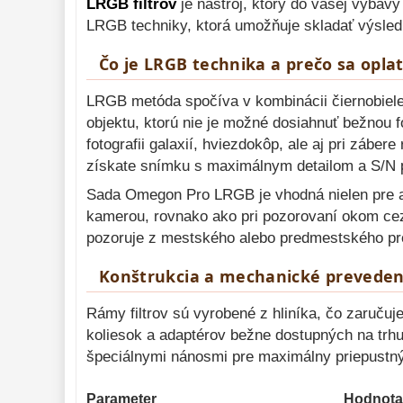
LRGB filtrov
je nástroj, ktorý do vašej výbavy
Pointácia a
LRGB techniky, ktorá umožňuje skladať výsled
zaostrenie
26
Kalibrace
8
Čo je LRGB technika a prečo sa oplat
ADC, Tilting
14
LRGB metóda spočíva v kombinácii čiernobiele
Rotátory
34
objektu, ktorú nie je možné dosiahnuť bežnou 
Komponenty 
78
fotografii galaxií, hviezdokôp, ale aj pri záber
získate snímku s maximálnym detailom a S/N po
Binokulárne 
286
Sada Omegon Pro LRGB je vhodná nielen pre ast
Diaľkomery a Nočné 
videnie 
kamerou, rovnako ako pri pozorovaní okom cez 
17
pozoruje z mestského alebo predmestského pro
Monokulárne 
49
Konštrukcia a mechanické preveden
Mikroskopy 
93
Meteostanice 
Rámy filtrov sú vyrobené z hliníka, čo zaručuje
52
koliesok a adaptérov bežne dostupných na trh
Foto stativy 
10
špeciálnymi nánosmi pre maximálny priepustný
Lupy 
69
Parameter
Hodnota