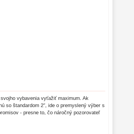
zo svojho vybavenia vyťažiť maximum. Ak
nú so štandardom 2″, ide o premyslený výber s
omisov - presne to, čo náročný pozorovateľ