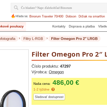
Hľada sa:
Binorum Traveler 70/400
Dobson
Držiak na smartfon
ekové poukazy
Kontakty
Doprava a platba
Všetk
›
›
ofotografia
Filtry L-RGB
Filter Omegon Pro 2″ LRGB
Filter Omegon Pro 2″
Číslo produktu:
47297
Výrobca:
Omegon
486,00 €
Naša cena:
1-2 týždne
Sledovať dostupnost