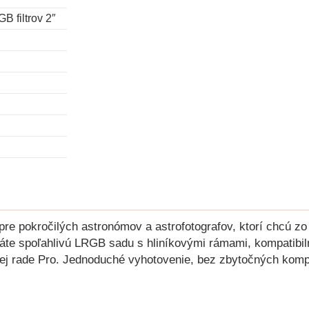
B filtrov 2″
pre pokročilých astronómov a astrofotografov, ktorí chcú 
te spoľahlivú LRGB sadu s hliníkovými rámami, kompatibil
j rade Pro. Jednoduché vyhotovenie, bez zbytočných kompr