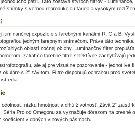
 jednoducho patrí. Táto zostava štyroch filtrov - Luminance,
né snímky s vernou reprodukciou farieb a vysokým rozlíšení
í
j luminančnej expozície s farebnými kanálmi R, G a B. Vý
fotografiou jedným farebným snímačom. Práve táto technika 
e rozľahlých oblastí nočnej oblohy. Luminančný filter prepúšť
merom, zatiaľ čo farebné filtre selektívne zachytávajú jedn
rofotografiu, ale aj pre vizuálne pozorovanie - jednotlivé 
okuláre s 2″ závitom. Filtre disponujú ochranou pred svete
stredia.
ie
 odolnosť, nízku hmotnosť a dlhú životnosť. Závit 2″ zaistí k
u. Séria Pro od Omegonu sa vyznačuje dôrazom na presné op
 koeficient v daných vlnových pásmach.