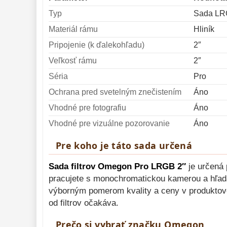
Literatúra 
10
Typ
Sada LRG
Darčekové 
Materiál rámu
Hliník
poukazy 
28
Pripojenie (k ďalekohľadu)
2″
Veľkosť rámu
2″
Séria
Pro
Ochrana pred svetelným znečistením
Áno
Vhodné pre fotografiu
Áno
Vhodné pre vizuálne pozorovanie
Áno
Pre koho je táto sada určená
Sada filtrov Omegon Pro LRGB 2″
je určená 
pracujete s monochromatickou kamerou a hľadá
výborným pomerom kvality a ceny v produktove
od filtrov očakáva.
Prečo si vybrať značku Omegon