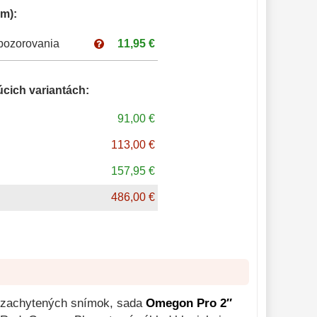
m):
pozorovania
11,95 €
úcich variantách:
91,00 €
113,00 €
157,95 €
486,00 €
te zachytených snímok, sada
Omegon Pro 2″