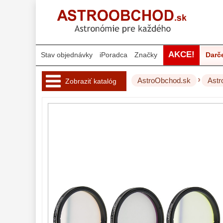
AKCE!
Stav objednávky
iPoradca
Značky
Darč
›
AstroObchod.sk
Astr
Zobraziť katalóg
Hvezdárske 
ďalekohľady 
222
Okuláre 
454
Filtre 
181
Astro 
príslušenstvo 
175
Montáže 
93
Zrkadielka a 
hranoly 
61