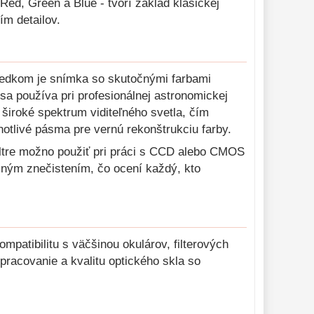
 Red, Green a Blue - tvorí základ klasickej
m detailov.
sledkom je snímka so skutočnými farbami
sa používa pri profesionálnej astronomickej
a široké spektrum viditeľného svetla, čím
otlivé pásma pre vernú rekonštrukciu farby.
filtre možno použiť pri práci s CCD alebo CMOS
lným znečistením, čo ocení každý, kto
ompatibilitu s väčšinou okulárov, filterových
racovanie a kvalitu optického skla so