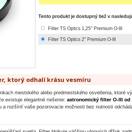
Tento produkt je dostupný tiež v nasleduj
Filter TS Optics 1,25″ Premium O-III
Filter TS Optics 2″ Premium O-III
ter, ktorý odhalí krásu vesmíru
nkach mestského alebo predmestského osvetlenia, ktoré vý
že existuje elegantné riešenie:
astronomický filter O-III od
 a rozšíriť vaše pozorovacie možnosti bez nutnosti odchád
 prepúšťaní svetla. Filter blokuje väčšinu vlnových dĺžok zo