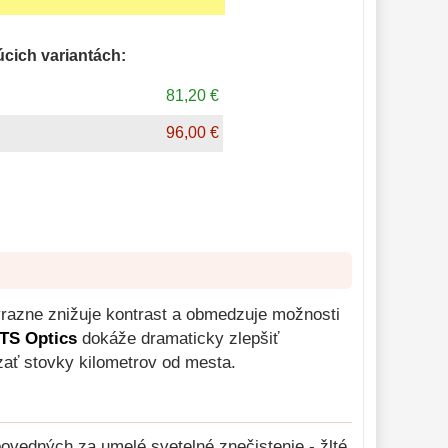
úcich variantách:
81,20 €
96,00 €
razne znižuje kontrast a obmedzuje možnosti
 TS Optics
dokáže dramaticky zlepšiť
zať stovky kilometrov od mesta.
dpovedných za umelé svetelné znečistenie - žlté