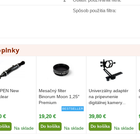
Spôsob použitia filtra:
oplnky
PEN New
Mesačný filter
Univerzálny adaptér
klear
Binorum Moon 1,25″
na pripevnenie
Premium
digitálnej kamery...
BESTSELLER
0 €
19,20 €
39,80 €
ošíka
Do košíka
Do košíka
Na sklade
Na sklade
Na sklade