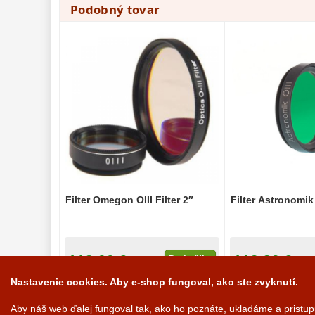
Podobný tovar
Filter Omegon OIII Filter 2″
Filter Astronomik 
113,00 €
119,80 €
Do košíka
Nastavenie cookies. Aby e-shop fungoval, ako ste zvyknutí.
Na sklade
3-4 tý
Aby náš web ďalej fungoval tak, ako ho poznáte, ukladáme a pristu