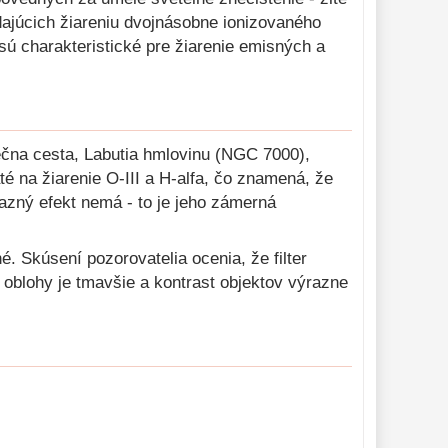
dajúcich žiareniu dvojnásobne ionizovaného
 sú charakteristické pre žiarenie emisných a
ečna cesta, Labutia hmlovinu (NGC 7000),
 na žiarenie O-III a H-alfa, čo znamená, že
razný efekt nemá - to je jeho zámerná
é. Skúsení pozorovatelia ocenia, že filter
 oblohy je tmavšie a kontrast objektov výrazne