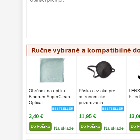
Ručne vybrané a kompatibilné d
Obrúsok na optiku
Páska cez oko pre
LENS
Binorum SuperClean
astronomické
Filter
Optical
pozorovania
BESTSELLER
BESTSELLER
3,40 €
11,95 €
13,0
Do košíka
Do košíka
Do k
Na sklade
Na sklade