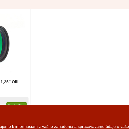
1,25″ OIII
Do košíka
ždne
pujeme k informáciám z vášho zariadenia a spracovávame údaje o vašom