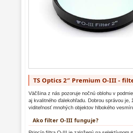
Hβ
4
SII
2
Planetárne
7
Farebné
66
Astro 
príslušenstvo 
175
Montáže 
93
Zrkadielka a 
hranoly 
61
TS Optics 2″ Premium O-III - fil
Astrofotografia 
306
Komponenty 
78
Väčšina z nás pozoruje nočnú oblohu v podmie
aj kvalitného ďalekohľadu. Dobrou správou je, 
Binokulárne 
286
viditeľnosť mnohých objektov hlbokého vesmíru
Diaľkomery a Nočné 
videnie 
17
Ako filter O-III funguje?
Monokulárne 
49
Princíp filtra O-III je založený na selektívnom