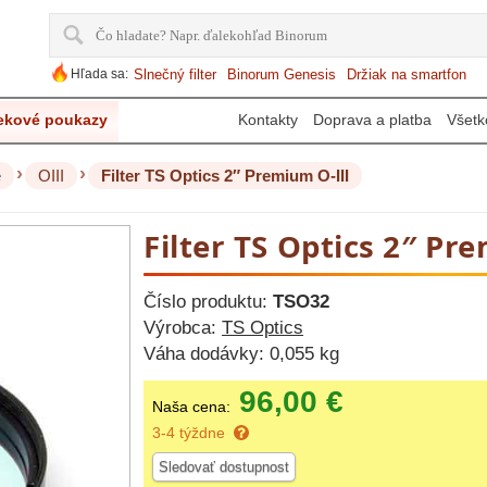
Hľada sa:
Slnečný filter
Binorum Genesis
Držiak na smartfon
ekové poukazy
Kontakty
Doprava a platba
Všetk
›
›
e
OIII
Filter TS Optics 2″ Premium O-III
Filter TS Optics 2″ Pr
Číslo produktu:
TSO32
Výrobca:
TS Optics
Váha dodávky:
0,055 kg
96,00 €
Naša cena:
3-4 týždne
Sledovať dostupnost