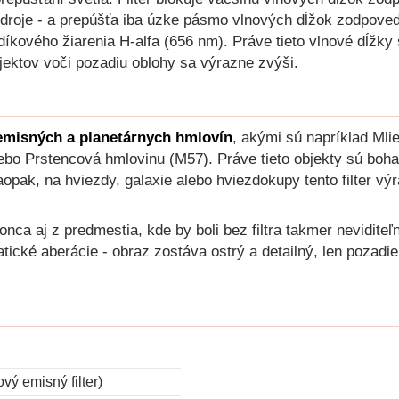
 zdroje - a prepúšťa iba úzke pásmo vlnových dĺžok zodpove
odíkového žiarenia H-alfa (656 nm). Práve tieto vlnové dĺžky
jektov voči pozadiu oblohy sa výrazne zvýši.
í emisných a planetárnych hmlovín
, akými sú napríklad Mli
o Prstencová hmlovinu (M57). Práve tieto objekty sú bohaté
aopak, na hviezdy, galaxie alebo hviezdokupy tento filter vý
nca aj z predmestia, kde by boli bez filtra takmer neviditeľn
ické aberácie - obraz zostáva ostrý a detailný, len pozadie
vý emisný filter)