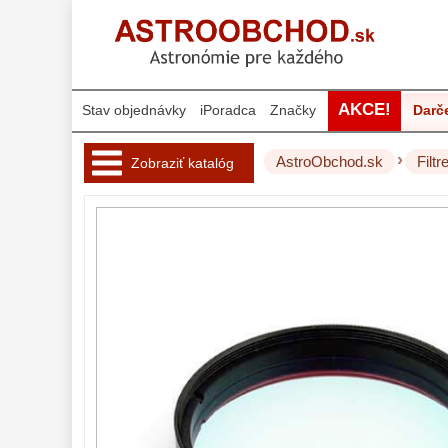
AKCE!
Stav objednávky
iPoradca
Značky
Darč
›
AstroObchod.sk
Filtr
Zobraziť katalóg
Hvezdárske 
ďalekohľady 
222
Okuláre 
452
Filtre 
183
Mesačné a
polarizačné
23
Slnečné
44
CLS a UHC
14
Širokopásmové
2
OIII
21