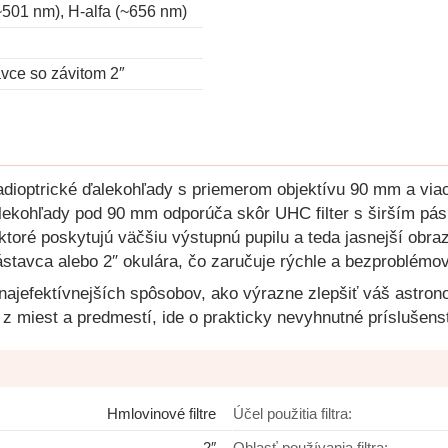
 ~501 nm), H-alfa (~656 nm)
vce so závitom 2″
j katadioptrické ďalekohľady s priemerom objektívu 90 mm a
 ďalekohľady pod 90 mm odporúča skôr UHC filter s širším pá
ktoré poskytujú väčšiu výstupnú pupilu a teda jasnejší obra
stavca alebo 2″ okulára, čo zaručuje rýchle a bezproblémové
 z najefektívnejších spôsobov, ako výrazne zlepšiť váš astro
 z miest a predmestí, ide o prakticky nevyhnutné príslušens
Hmlovinové filtre
Účel použitia filtra:
2″
Oblasť používania filtra: