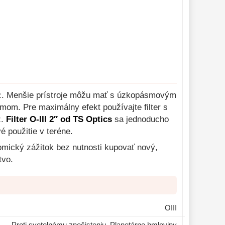
 viac. Menšie prístroje môžu mať s úzkopásmovým
smom. Pre maximálny efekt používajte filter s
z.
Filter O-III 2″ od TS Optics
sa jednoducho
 použitie v teréne.
nomický zážitok bez nutnosti kupovať nový,
tvo.
OIII
Proti svetelnému znečisteniu, Planetárne hmloviny