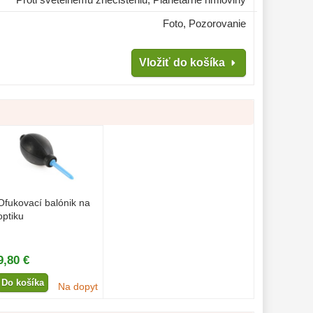
Foto, Pozorovanie
Vložiť do košíka
Ofukovací balónik na
optiku
9,80 €
Do košíka
Na dopyt