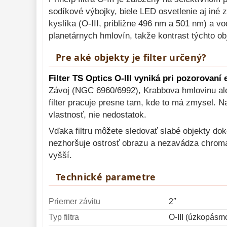
sodíkové výbojky, biele LED osvetlenie aj iné
Mikroskopy 
93
kyslíka (O-III, približne 496 nm a 501 nm) a v
Meteostanice 
52
planetárnych hmlovín, takže kontrast týchto ob
Foto stativy 
10
Pre aké objekty je filter určený?
Lupy 
69
Filter TS Optics O-III vyniká pri pozorovan
Literatúra 
10
Závoj (NGC 6960/6992), Krabbova hmlovinu aleb
filter pracuje presne tam, kde to má zmysel. N
Darčekové 
poukazy 
28
vlastnosť, nie nedostatok.
Vďaka filtru môžete sledovať slabé objekty doko
nezhoršuje ostrosť obrazu a nezavádza chromat
vyšší.
Technické parametre
Priemer závitu
2″
Typ filtra
O-III (úzkopásmo