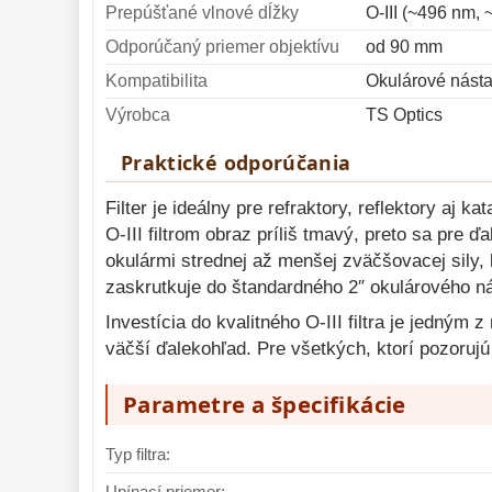
Prepúšťané vlnové dĺžky
O-III (~496 nm,
Odporúčaný priemer objektívu
od 90 mm
Kompatibilita
Okulárové násta
Výrobca
TS Optics
Praktické odporúčania
Filter je ideálny pre refraktory, reflektory a
O-III filtrom obraz príliš tmavý, preto sa pre
okulármi strednej až menšej zväčšovacej sily, 
zaskrutkuje do štandardného 2″ okulárového ná
Investícia do kvalitného O-III filtra je jedným
väčší ďalekohľad. Pre všetkých, ktorí pozorujú
Parametre a špecifikácie
Typ filtra:
Upínací priemer: