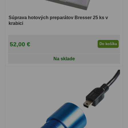
Svietidlá
5
Súprava hotových preparátov Bresser 25 ks v
krabici
Čistiace prostriedky
28
Púzdra a kufre
64
52,00 €
Do košíka
Iné
10
Na sklade
Montáže
93
Azimutálne AZ
5
Equatoriálne EQ
19
Fotografické montáže
5
Statívy a piliere
3
Tubusové kruhy
10