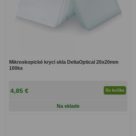
Diaľkomery a Nočné videnie
17
Diaľkomery
9
Nočné videnie
8
Monokulárne
49
Turistika
22
Mikroskopické krycí skla DeltaOptical 20x20mm
100ks
Ornitológia
11
Všeobecné
16
4,85 €
Do košíka
Mikroskopy
93
Na sklade
Pre deti
5
Školské
19