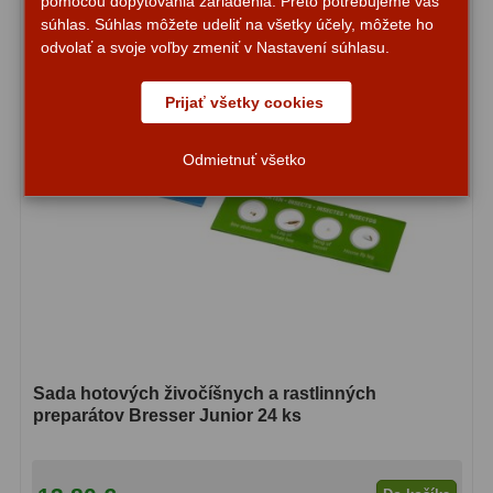
pomocou dopytovania zariadenia. Preto potrebujeme váš
Planetárne kamery
19
súhlas. Súhlas môžete udeliť na všetky účely, môžete ho
odvolať a svoje voľby zmeniť v Nastavení súhlasu.
Deep-Sky kamery
28
Prijať všetky cookies
Guiding kamery
14
T-krúžky
16
Odmietnuť všetko
Adaptéry projekční
11
Adaptéry T2
39
Adaptéry M48
33
Filtry L-RGB
7
Filtry Pass
6
Sada hotových živočíšnych a rastlinných
preparátov Bresser Junior 24 ks
Filtry Block
10
Filtry Clip
5