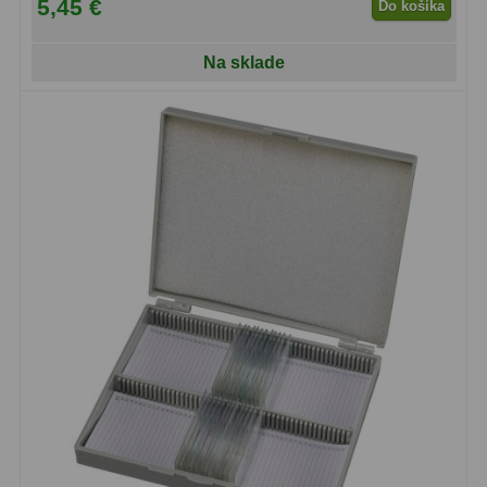
5,45 €
Do košíka
OIII
21
Na sklade
Hβ
4
SII
2
Planetárne
7
Farebné
66
Astro príslušenstvo
175
Redukcia 1,25" a 2"
17
Okulárové výťahy a ostrenie
1
Hľadáčiky
25
Binohlavy
3
Kolimátory
22