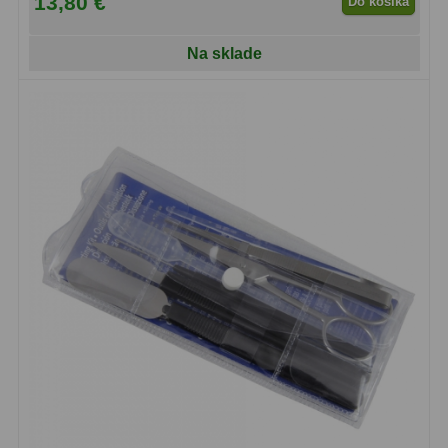
13,80 €
Do košíka
Filtry CCD Hα, OIII
7
Na sklade
Filtrové kolesá a rámy
16
Rovnače a reduktory
13
Pointácia a zaostrenie
26
Kalibrace
8
ADC, Tilting
14
Rotátory
34
Komponenty
78
Helical výťahy
11
Okulárové výtahy
44