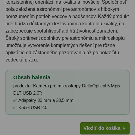
Adaptéry k okulárovým
konzistentnej orientácii na kvalitu a inovácie. Spoločnosť
výťahom
8
bola založená astronómmi pre astronómov s hlbokým
porozumením potrieb vedcov a nadšencov. Každý produkt
Primárne zrkadlá
9
prechádza dôkladným testovaním a kontrolou kvality, čo
zabezpečuje spoľahlivosť a dlhú životnosť zariadení.
Sekundárne zrkadlá
6
Široký sortiment doplnkov pre astronómiu a mikroskopiu
umožňuje vytvorenie kompletných riešení pre rôzne
Binokulárne
286
aplikácie od základného pozorovania až po pokročilú
vedeckú prácu.
Ornitológia a príroda
19
Vodeodolné
13
Obsah balenia
produktu "Kamera pro mikroskopy DeltaOptical 5 Mpix
Turistika a cestovanie
149
DLT USB 2.0":
Šport
59
✅ Adaptéry 30 mm a 30,5 mm
✅ Kábel USB 2.0
Divadelné
2
Astronomické
44
Vložiť do košíka