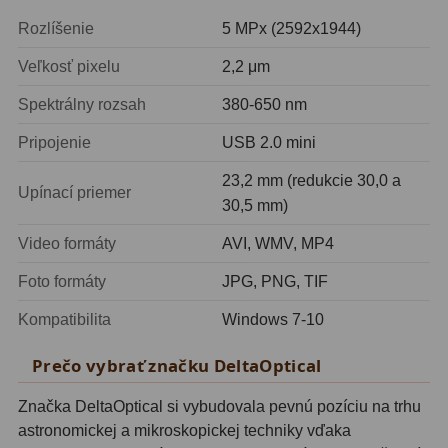
Filtry CCD Hα, OIII
7
Rozlíšenie
5 MPx (2592x1944)
Filtrové kolesá a rámy
16
Veľkosť pixelu
2,2 μm
Spektrálny rozsah
380-650 nm
Rovnače a reduktory
13
Pripojenie
USB 2.0 mini
Pointácia a zaostrenie
26
23,2 mm (redukcie 30,0 a
Kalibrace
8
Upínací priemer
30,5 mm)
ADC, Tilting
14
Video formáty
AVI, WMV, MP4
Rotátory
34
Foto formáty
JPG, PNG, TIF
Kompatibilita
Windows 7-10
Komponenty
78
Prečo vybrať značku DeltaOptical
Helical výťahy
11
Značka DeltaOptical si vybudovala pevnú pozíciu na trhu
Okulárové výtahy
44
astronomickej a mikroskopickej techniky vďaka