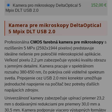
OIII
21
152,00 €
Kamera pro mikroskopy DeltaOptical 5
Mpix DLT USB 2.0
Hβ
4
Kamera pre mikroskopy DeltaOptical
SII
2
5 Mpix DLT USB 2.0
Planetárne
7
Profesionálna
CMOS farebná kamera pre mikroskopy
s
Farebné
66
rozlíšením 5 MPx (2592x1944 pixelov) predstavuje
ideálne riešenie pre pokročilé mikroskopické aplikácie.
Astro príslušenstvo
175
Veľkosť pixelu 2,2 μm zabezpečuje vysokú kvalitu obrazu
s jemnými detailmi. Kamera pracuje v spektrálnom
Redukcia 1,25" a 2"
17
rozsahu 380-650 nm, čo pokrýva celé viditeľné spektrum
svetla. Pripojenie cez USB 2.0 mini konektor umožňuje
Okulárové výťahy a ostrenie
1
jednoduché napojenie na počítač bez potreby ďalších
napájacích zdrojov.
Hľadáčiky
25
Univerzálnosť kamery zabezpečuje upínací priemer 23,2
Binohlavy
3
mm s dodávanými redukciami pre priemery 30,0 mm a
30,5 mm. Kamera podporuje viacero výstupných formátov
Kolimátory
22