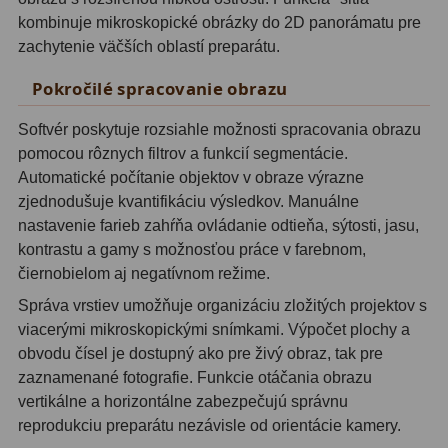
Planetárne kamery
19
kombinuje mikroskopické obrázky do 2D panorámatu pre
zachytenie väčších oblastí preparátu.
Deep-Sky kamery
28
Pokročilé spracovanie obrazu
Guiding kamery
14
Softvér poskytuje rozsiahle možnosti spracovania obrazu
T-krúžky
16
pomocou rôznych filtrov a funkcií segmentácie.
Adaptéry projekční
11
Automatické počítanie objektov v obraze výrazne
zjednodušuje kvantifikáciu výsledkov. Manuálne
Adaptéry T2
39
nastavenie farieb zahŕňa ovládanie odtieňa, sýtosti, jasu,
kontrastu a gamy s možnosťou práce v farebnom,
Adaptéry M48
33
čiernobielom aj negatívnom režime.
Filtry L-RGB
7
Správa vrstiev umožňuje organizáciu zložitých projektov s
viacerými mikroskopickými snímkami. Výpočet plochy a
Filtry Pass
6
obvodu čísel je dostupný ako pre živý obraz, tak pre
zaznamenané fotografie. Funkcie otáčania obrazu
Filtry Block
10
vertikálne a horizontálne zabezpečujú správnu
reprodukciu preparátu nezávisle od orientácie kamery.
Filtry Clip
5