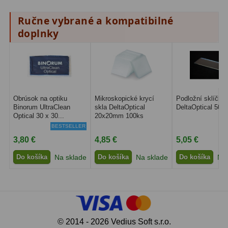
Diaľkomery a Nočné videnie
17
Ručne vybrané a kompatibilné
Diaľkomery
9
doplnky
Nočné videnie
8
Monokulárne
49
Turistika
22
Obrúsok na optiku
Mikroskopické krycí
Podložní sklíčka
Binorum UltraClean
skla DeltaOptical
DeltaOptical 50k
Optical 30 x 30...
20x20mm 100ks
Ornitológia
11
BESTSELLER
3,80 €
4,85 €
5,05 €
Všeobecné
16
Do košíka
Na sklade
Do košíka
Na sklade
Do košíka
Na 
Mikroskopy
93
Pre deti
5
Školské
19
© 2014 - 2026 Vedius Soft s.r.o.