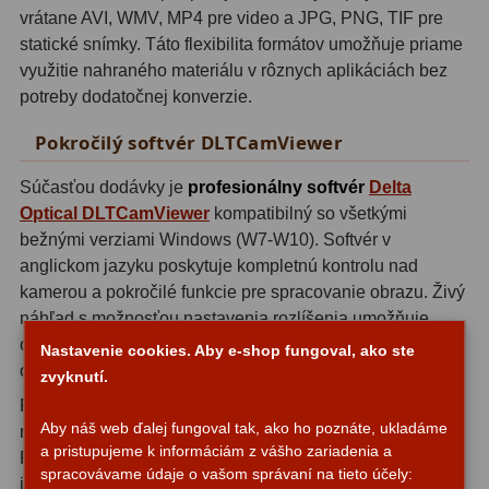
vrátane AVI, WMV, MP4 pre video a JPG, PNG, TIF pre
statické snímky. Táto flexibilita formátov umožňuje priame
Svietidlá
5
využitie nahraného materiálu v rôznych aplikáciách bez
Čistiace prostriedky
28
potreby dodatočnej konverzie.
Púzdra a kufre
64
Pokročilý softvér DLTCamViewer
Iné
10
Súčasťou dodávky je
profesionálny softvér
Delta
Optical DLTCamViewer
kompatibilný so všetkými
Montáže
93
bežnými verziami Windows (W7-W10). Softvér v
anglickom jazyku poskytuje kompletnú kontrolu nad
Azimutálne AZ
5
kamerou a pokročilé funkcie pre spracovanie obrazu. Živý
náhľad s možnosťou nastavenia rozlíšenia umožňuje
Equatoriálne EQ
19
okamžité sledovanie preparátu s možnosťou zmrazenia
Nastavenie cookies. Aby e-shop fungoval, ako ste
obrazu, zmeny mierky a prispôsobenia oknu.
Fotografické montáže
5
zvyknutí.
Funkcie automatického ukladania podporujú široký
Statívy a piliere
3
Aby náš web ďalej fungoval tak, ako ho poznáte, ukladáme
rozsah formátov vrátane BMP, DIB, RLE, JPG, PNG, TIF,
a pristupujeme k informáciám z vášho zariadenia a
PCX, TGA, JP2 a ďalších. Vstavaný prehliadač umožňuje
Tubusové kruhy
10
spracovávame údaje o vašom správaní na tieto účely:
jednoduchú správu uložených obrázkov a videí vo