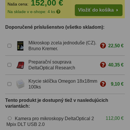
152,00 €
Naša cena:
Vložiť do košíka
ZOOM
12
Na sklade v e-shope: 4 ks
ED a Flat Field
12
Doporučené príslušenstvo (všetko skladom):
S mriežkou
6
Mikroskop zcela jednoduše (CZ).
22,50 €
Ostatné
30
Bruno Kremer.
Barlow
65
Preparační souprava
40,35 €
DeltaOptical Research
Filtre
181
Krycie sklíčka Omegon 18x18mm
9,10 €
Mesačné a polarizačné
23
100ks
Slnečné
42
Tento produkt je dostupný tiež v nasledujúcich
variantách:
CLS a UHC
14
112,00 €
Kamera pro mikroskopy DeltaOptical 2
Širokopásmové
2
Mpix DLT USB 2.0