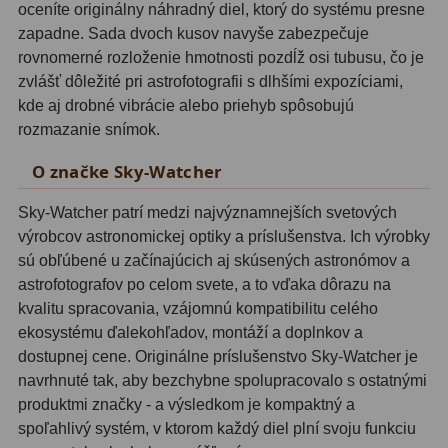
oceníte originálny náhradný diel, ktorý do systému presne
Planetárne kamery
19
zapadne. Sada dvoch kusov navyše zabezpečuje
Deep-Sky kamery
28
rovnomerné rozloženie hmotnosti pozdĺž osi tubusu, čo je
zvlášť dôležité pri astrofotografii s dlhšími expozíciami,
Guiding kamery
14
kde aj drobné vibrácie alebo priehyb spôsobujú
rozmazanie snímok.
T-krúžky
16
O značke Sky-Watcher
Adaptéry projekční
11
Sky-Watcher patrí medzi najvýznamnejších svetových
Adaptéry T2
39
výrobcov astronomickej optiky a príslušenstva. Ich výrobky
sú obľúbené u začínajúcich aj skúsených astronómov a
Adaptéry M48
33
astrofotografov po celom svete, a to vďaka dôrazu na
Filtry L-RGB
7
kvalitu spracovania, vzájomnú kompatibilitu celého
ekosystému ďalekohľadov, montáží a doplnkov a
Filtry Pass
6
dostupnej cene. Originálne príslušenstvo Sky-Watcher je
navrhnuté tak, aby bezchybne spolupracovalo s ostatnými
Filtry Block
10
produktmi značky - a výsledkom je kompaktný a
spoľahlivý systém, v ktorom každý diel plní svoju funkciu
Filtry Clip
5