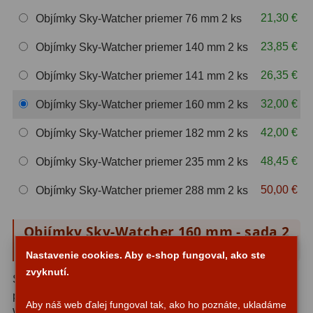
OIII
21
21,30 €
Objímky Sky-Watcher priemer 76 mm 2 ks
Hβ
4
23,85 €
Objímky Sky-Watcher priemer 140 mm 2 ks
SII
2
26,35 €
Objímky Sky-Watcher priemer 141 mm 2 ks
Planetárne
7
32,00 €
Objímky Sky-Watcher priemer 160 mm 2 ks
Farebné
66
42,00 €
Objímky Sky-Watcher priemer 182 mm 2 ks
48,45 €
Objímky Sky-Watcher priemer 235 mm 2 ks
Astro príslušenstvo
175
50,00 €
Objímky Sky-Watcher priemer 288 mm 2 ks
Redukcia 1,25" a 2"
17
Okulárové výťahy a ostrenie
1
Objímky Sky-Watcher 160 mm - sada 2
kusov
Hľadáčiky
25
Nastavenie cookies. Aby e-shop fungoval, ako ste
zvyknutí.
Správne uchytenie tubusu je základom spoľahlivého a
Binohlavy
3
pohodlného pozorovania. Ak vlastníte reflektor Sky-
Aby náš web ďalej fungoval tak, ako ho poznáte, ukladáme
Watcher rady 130 mm - napríklad obľúbené modely Sky-
Kolimátory
22