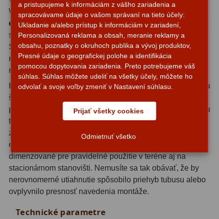
a pristupujeme k informáciám z vášho zariadenia a
Watcher 130/650 alebo Sky-Watcher 130/900 - tieto
spracovávame údaje o vašom správaní na tieto účely:
Svietidlá
5
objímky Sky-Watcher s vnútorným priemerom 160 mm
Ukladanie a/alebo prístup k informáciám v zariadení,
sú presne navrhnuté pre vonkajší priemer ich tubusu.
Personalizovaná reklama a obsah, meranie reklamy a
Čistiace prostriedky
28
obsahu, poznatky o okruhoch publika a vývoj produktov,
Sada obsahuje dva kusy, čo je nevyhnutné minimum pre
Presné údaje o geografickej polohe a identifikácia
rovnomerné a bezpečné uchytenie tubusu na montáži bez
Púzdra a kufre
64
pomocou dopytovania zariadenia. Preto potrebujeme váš
rizika priehybu alebo nežiaducich vibrácií.
súhlas. Súhlas môžete udeliť na všetky účely, môžete ho
Iné
10
Každá objímka je vyrobená s presnosťou zodpovedajúcou
odvolať a svoje voľby zmeniť v Nastavení súhlasu.
štandardom Sky-Watcher. To znamená, že vnútorný
Montáže
93
priemer 160 mm presne zodpovedá vonkajšiemu priemeru
Prijať všetky cookies
tubusu príslušných reflektorov, zvieracie prvky
Azimutálne AZ
5
zabezpečujú rovnomerné pritiahnutie bez deformácie
Odmietnuť všetko
optického tubusu a materiálové spracovanie je
Equatoriálne EQ
19
dimenzované pre pravidelné použitie v teréne aj na
stacionárnom stanovišti. Nemusíte sa tak obávať, že by
Fotografické montáže
5
nerovnomerné utiahnutie spôsobilo priehyb tubusu alebo
Statívy a piliere
3
ovplyvnilo presnosť navedenia montáže.
Tubusové kruhy
10
Technické parametre