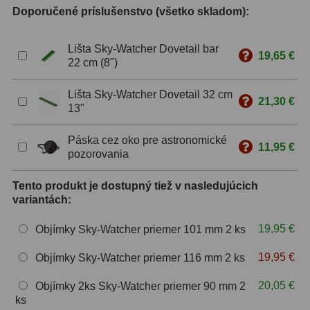
Doporučené príslušenstvo (všetko skladom):
ZOOM
12
Lišta Sky-Watcher Dovetail bar
19,65 €
ED a Flat Field
12
22 cm (8")
S mriežkou
6
Lišta Sky-Watcher Dovetail 32 cm
21,30 €
13"
Ostatné
30
Páska cez oko pre astronomické
Barlow
65
11,95 €
pozorovania
Filtre
181
Tento produkt je dostupný tiež v nasledujúcich
variantách:
Mesačné a polarizačné
23
19,95 €
Objímky Sky-Watcher priemer 101 mm 2 ks
Slnečné
42
19,95 €
Objímky Sky-Watcher priemer 116 mm 2 ks
CLS a UHC
14
20,05 €
Objímky 2ks Sky-Watcher priemer 90 mm 2
Širokopásmové
2
ks