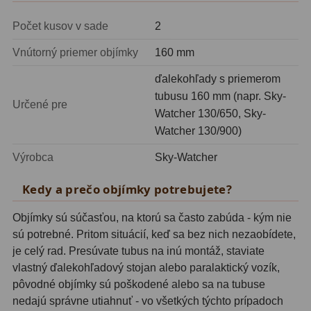
Motorové pohony
13
Počet kusov v sade
2
Lišty
8
Vnútorný priemer objímky
160 mm
Protizávažia
3
ďalekohľady s priemerom
tubusu 160 mm (napr. Sky-
Iné
27
Určené pre
Watcher 130/650, Sky-
Watcher 130/900)
Zrkadielka a hranoly
61
Výrobca
Sky-Watcher
Diagonálne zrkadielka
36
Kedy a prečo objímky potrebujete?
Diagonálne hranoly
7
Objímky sú súčasťou, na ktorú sa často zabúda - kým nie
Amici hranoly 45°
11
sú potrebné. Pritom situácií, keď sa bez nich nezaobídete,
je celý rad. Presúvate tubus na inú montáž, staviate
Amici hranoly 90°
7
vlastný ďalekohľadový stojan alebo paralaktický vozík,
pôvodné objímky sú poškodené alebo sa na tubuse
Astrofotografia
306
nedajú správne utiahnuť - vo všetkých týchto prípadoch