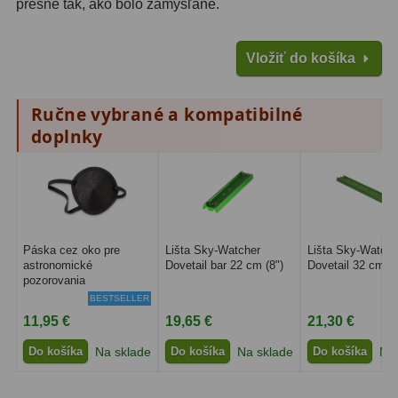
presne tak, ako bolo zamýšľané.
Filtry CCD Hα, OIII
7
Vložiť do košíka
Filtrové kolesá a rámy
16
Rovnače a reduktory
13
Ručne vybrané a kompatibilné
doplnky
Pointácia a zaostrenie
26
Kalibrace
8
ADC, Tilting
14
Rotátory
34
Páska cez oko pre
Lišta Sky-Watcher
Lišta Sky-Watche
astronomické
Dovetail bar 22 cm (8")
Dovetail 32 cm 1
pozorovania
Komponenty
78
BESTSELLER
11,95 €
19,65 €
21,30 €
Helical výťahy
11
Do košíka
Na sklade
Do košíka
Na sklade
Do košíka
Na 
Okulárové výtahy
44