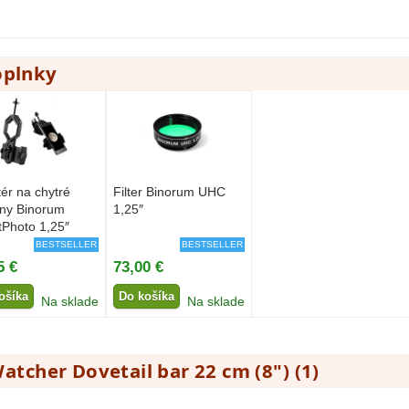
oplnky
ér na chytré
Filter Binorum UHC
ony Binorum
1,25″
Photo 1,25″
BESTSELLER
BESTSELLER
5 €
73,00 €
ošíka
Do košíka
Na sklade
Na sklade
Watcher Dovetail bar 22 cm (8") (
1
)