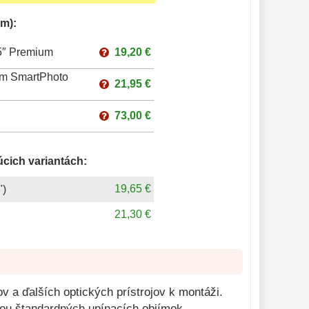
m):
25″ Premium
19,20 €
rum SmartPhoto
21,95 €
73,00 €
úcich variantách:
19,65 €
")
21,30 €
ov a ďalších optických prístrojov k montáži.
ocou štandardných upínacích objímok.