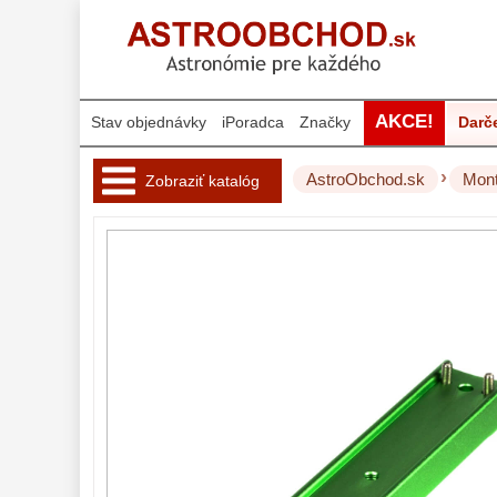
AKCE!
Stav objednávky
iPoradca
Značky
Darč
›
AstroObchod.sk
Mon
Zobraziť katalóg
Hvezdárske 
ďalekohľady 
222
Okuláre 
452
Filtre 
182
Astro 
príslušenstvo 
175
Montáže 
93
Azimutálne AZ
5
Equatoriálne EQ
19