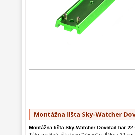
Fotografické
montáže
5
Statívy a piliere
3
Tubusové kruhy
10
Motorové pohony
13
Lišty
8
Protizávažia
3
Iné
27
Zrkadielka a 
hranoly 
61
Astrofotografia 
306
Komponenty 
78
Binokulárne 
286
Montážna lišta Sky-Watcher Dove
Diaľkomery a Nočné 
videnie 
17
Montážna lišta Sky-Watcher Dovetail bar 22
Monokulárne 
49
Táto kvalitná lišta typu "Vixen" s dĺžkou 22 c