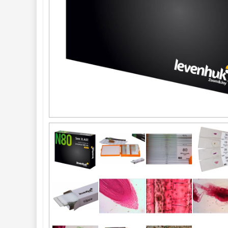
Astrofotografia 
306
Komponenty 
78
Binokulárne 
286
Diaľkomery a Nočné 
videnie 
17
Monokulárne 
49
Mikroskopy 
93
Pre deti
5
Školské
19
Biologické
34
Digitální
8
Vreckové
10
Príslušenstvo
17
Meteostanice 
52
Foto stativy 
10