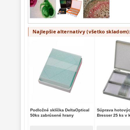
Lupy 
69
Literatúra 
10
Najlepšie alternatívy (všetko skladom)
Darčekové 
poukazy 
28
Podložné sklíčka DeltaOptical
Súprava hotovýc
50ks zabrúsené hrany
Bresser 25 ks v k