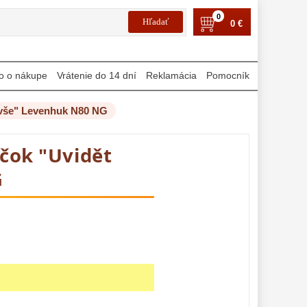
0
0 €
o o nákupe
Vrátenie do 14 dní
Reklamácia
Pomocník
t vše" Levenhuk N80 NG
íčok "Uvidět
G