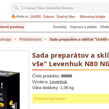
Hľada sa:
114/900
Dobson
Slnečný filter
Mikroskop biolight
ekové poukazy
Kontakty
Doprava a platba
Všetk
›
›
oskopy
Príslušenstvo
Sada preparátov a sklíčok "Uvidě
Sada preparátov a skl
vše" Levenhuk N80 N
Číslo produktu:
66686
Výrobca:
Levenhuk
Váha dodávky:
1,06 kg
Dočasne vypredané