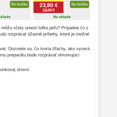
23,80 €
Do košíka
Do košíka
28,00 €
sklade
Na sklade
o môžu včely uniesť toľko peľu? Prípadne čo z
udú rozprávať úžasné príbehy, ktoré je možné
et. Dozviete sa, čo tvoria šľachy, ako vyzerá
dému preparátu bude rozprávať ohromujúci
unkovej úrovni.