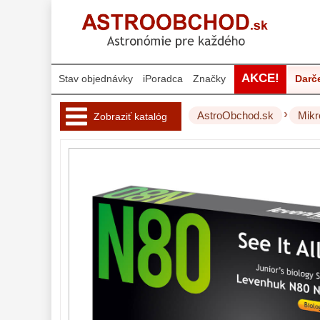
AKCE!
Stav objednávky
iPoradca
Značky
Darč
›
AstroObchod.sk
Mikr
Zobraziť katalóg
Hvezdárske 
ďalekohľady 
222
Okuláre 
452
Filtre 
182
Astro 
príslušenstvo 
175
Montáže 
93
Zrkadielka a 
hranoly 
61