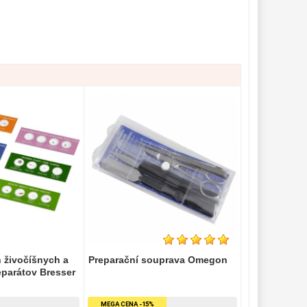
 živočíšnych a
Preparační souprava Omegon
eparátov Bresser
MEGA CENA -15%