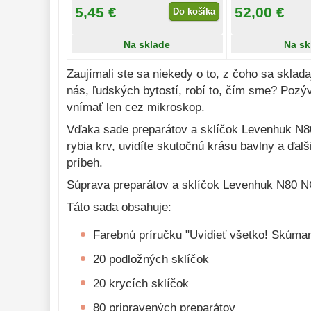
5,45 €
52,00 €
Do košíka
Na sklade
Na sk
Zaujímali ste sa niekedy o to, z čoho sa sklad
nás, ľudských bytostí, robí to, čím sme? Poz
vnímať len cez mikroskop.
Vďaka sade preparátov a sklíčok Levenhuk N80 
rybia krv, uvidíte skutočnú krásu bavlny a ďa
príbeh.
Súprava preparátov a sklíčok Levenhuk N80 NG 
Táto sada obsahuje:
Farebnú príručku "Uvidieť všetko! Skúma
Mikroskopické krycí skla
Podložní sklíčka
DeltaOptical 20x20mm 100ks
50ks
20 podložných sklíčok
20 krycích sklíčok
4,85 €
5,05 €
Do košíka
80 pripravených preparátov