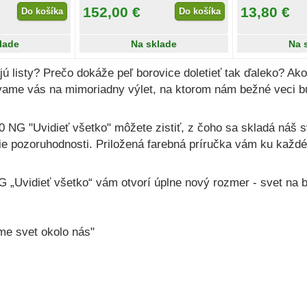
152,00 €
13,80 €
Do košíka
Do košíka
lade
Na sklade
Na 
ajú listy? Prečo dokáže peľ borovice doletieť tak ďaleko? Ak
ývame vás na mimoriadny výlet, na ktorom nám bežné veci b
NG "Uvidieť všetko" môžete zistiť, z čoho sa skladá náš sv
lšie pozoruhodnosti. Priložená farebná príručka vám ku kaž
„Uvidieť všetko“ vám otvorí úplne nový rozmer - svet na b
me svet okolo nás"
 DeltaOptical
Do košíka