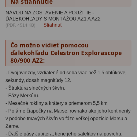
Na stiahnutie
Filtry CCD Hα, OIII
7
NÁVOD NA ZOSTAVENIE A POUŽITIE -
ĎALEKOHĽADY S MONTÁŽOU AZ1 A AZ2
Filtrové kolesá a rámy
16
Stiahnuť
(PDF, 4514 KB)
Rovnače a reduktory
13
Čo možno vidieť pomocou
Pointácia a zaostrenie
26
ďalekohľadu Celestron Explorascope
Kalibrace
8
80/900 AZ2:
ADC, Tilting
14
- Dvojhviezdy, vzdialené od seba viac než 1,5 oblúkovej
sekundy, dosah magnitúdy 12.
Rotátory
34
- Štruktúra slnečných škvŕn.
- Fázy Merkúru.
Komponenty
78
- Mesačné rokliny a krátery s priemerom 5,5 km.
- Polárne čiapočky na Marse, rovnako ako jeho kontinenty
Helical výťahy
11
v podobe tmavých škvŕn vo fáze veľkej opozície Marsu a
Okulárové výtahy
44
Zeme.
- Ďalšie pásy Jupitera, tiene jeho satelitov na povrchu.