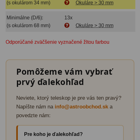
(s okulárom 34 mm)
Okuláre > 30 mm
Motorové pohony
13
Minimálne (D/6):
13x
Lišty
8
(s okulárom 68 mm)
Okuláre > 30 mm
Protizávažia
3
Odporúčané zväčšenie vyznačené žltou farbou
Iné
27
Zrkadielka a hranoly
61
Pomôžeme vám vybrať
Diagonálne zrkadielka
36
prvý ďalekohľad
Diagonálne hranoly
7
Neviete, ktorý teleskop je pre vás ten pravý?
Amici hranoly 45°
11
Napíšte nám na
info@astroobchod.sk
a
Amici hranoly 90°
7
povedzte nám:
Astrofotografia
306
Pre koho je ďalekohľad?