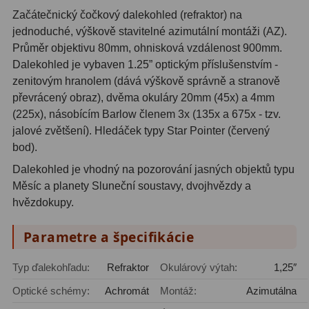
Začátečnický čočkový dalekohled (refraktor) na
ZOOM
12
jednoduché, výškově stavitelné azimutální montáži (AZ).
Průměr objektivu 80mm, ohnisková vzdálenost 900mm.
ED a Flat Field
12
Dalekohled je vybaven 1.25” optickým příslušenstvím -
zenitovým hranolem (dává výškově správně a stranově
S mriežkou
6
převrácený obraz), dvěma okuláry 20mm (45x) a 4mm
(225x), násobícím Barlow členem 3x (135x a 675x - tzv.
Ostatné
30
jalové zvětšení). Hledáček typy Star Pointer (červený
Barlow
65
bod).
Dalekohled je vhodný na pozorování jasných objektů typu
Filtre
182
Měsíc a planety Sluneční soustavy, dvojhvězdy a
hvězdokupy.
Mesačné a polarizačné
23
Parametre a špecifikácie
Slnečné
43
CLS a UHC
14
Typ ďalekohľadu:
Refraktor
Okulárový výtah:
1,25″
Optické schémy:
Achromát
Montáž:
Azimutálna
Širokopásmové
2