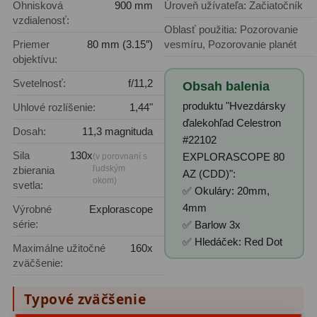
Ohnisková
900 mm
Úroveň užívateľa: Začiatočník
OIII
21
vzdialenosť:
Oblasť použitia: Pozorovanie
Hβ
4
Priemer
80 mm (3.15″)
vesmíru, Pozorovanie planét
objektívu:
SII
2
Svetelnosť:
f/11,2
Obsah balenia
Planetárne
7
produktu "Hvezdársky
Uhlové rozlíšenie:
1,44"
ďalekohľad Celestron
Dosah:
11,3 magnituda
Farebné
66
#22102
Sila
130x
EXPLORASCOPE 80
(v porovnaní s
Astro príslušenstvo
175
ľudským
zbierania
AZ (CDD)":
okom)
svetla:
✅ Okuláry: 20mm,
Redukcia 1,25" a 2"
17
4mm
Výrobné
Explorascope
série:
✅ Barlow 3x
Okulárové výťahy a ostrenie
1
✅ Hledáček: Red Dot
Maximálne užitočné
160x
Hľadáčiky
25
zväčšenie:
Binohlavy
3
Typové zväčšenie
Kolimátory
22