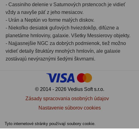
Adaptéry k okulárovým
- Cassiniho delenie v Saturnových prstencoch je vidieť
výťahom
8
vždy a navyše päť z jeho mesiacov.
- Urán a Neptún vo forme malých diskov.
Primárne zrkadlá
9
- Niekoľko desiatok guľových hviezdokôp, difúzne a
Sekundárne zrkadlá
6
planetárne hmloviny, galaxie. Všetky Messierovy objekty.
- Najjasnejšie NGC za dobrých podmienok, tiež možno
Binokulárne
286
vidieť detaily štruktúry mnohých hmlovín, ale galaxie
zostávajú nevýraznými šedými škvrnami.
Ornitológia a príroda
19
Vodeodolné
13
© 2014 - 2026 Vedius Soft s.r.o.
Turistika a cestovanie
149
Zásady spracovania osobných údajov
Šport
59
Nastavenie súborov cookies
Divadelné
2
Tyto internetové stránky používají soubory cookie.
Astronomické
44