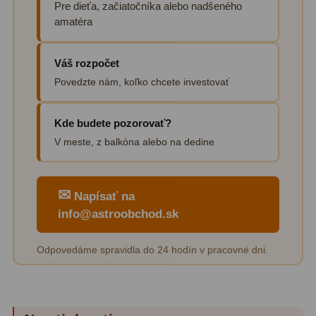
Pre dieťa, začiatočníka alebo nadšeného
Planetárne kamery
19
amatéra
Deep-Sky kamery
28
Váš rozpočet
Guiding kamery
14
Povedzte nám, koľko chcete investovať
T-krúžky
16
Kde budete pozorovať?
Adaptéry projekční
11
V meste, z balkóna alebo na dedine
Adaptéry T2
39
Adaptéry M48
33
✉
Napísať na
info@astroobchod.sk
Filtry L-RGB
7
Filtry Pass
6
Odpovedáme spravidla do 24 hodín v pracovné dni.
Filtry Block
10
Filtry Clip
5