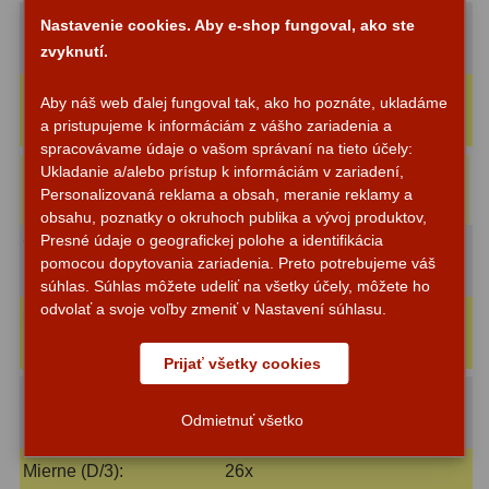
Maximálne (2D):
150x
Nastavenie cookies. Aby e-shop fungoval, ako ste
Svietidlá
5
(s okulárom 6 mm)
Okuláre 6-7 mm
zvyknutí.
Čistiace prostriedky
28
Rozlišovacie (1.4D):
113x
Aby náš web ďalej fungoval tak, ako ho poznáte, ukladáme
(s okulárom 8 mm)
Okuláre 8-9 mm
a pristupujeme k informáciám z vášho zariadenia a
Púzdra a kufre
64
spracovávame údaje o vašom správaní na tieto účely:
Ukladanie a/alebo prístup k informáciám v zariadení,
Náš tip
:
Okulár Binorum Super
Do
Iné
10
44,20 €
Personalizovaná reklama a obsah, meranie reklamy a
košíka
Plössl 8mm 50° SPL 1,25″
obsahu, poznatky o okruhoch publika a vývoj produktov,
Montáže
93
Presné údaje o geografickej polohe a identifikácia
Veľké (1D):
82x
pomocou dopytovania zariadenia. Preto potrebujeme váš
(s okulárom 11 mm)
Okuláre 10-12 mm
Azimutálne AZ
5
súhlas. Súhlas môžete udeliť na všetky účely, môžete ho
odvolať a svoje voľby zmeniť v Nastavení súhlasu.
Optimálne (0.7D):
56x
Equatoriálne EQ
19
(s okulárom 16 mm)
Okuláre 16-20 mm
Prijať všetky cookies
Fotografické montáže
5
Stredné (D/2):
39x
Statívy a piliere
3
Odmietnuť všetko
(s okulárom 23 mm)
Okuláre 21-30 mm
Tubusové kruhy
10
Mierne (D/3):
26x