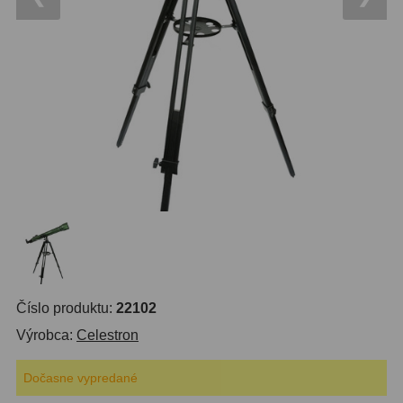
OTA - iba optika
43
Pomocník
Do 160 €
42
IPoradca
Do 300 €
33
Stav
Do 500 €
35
Objednávky
Okuláre
452
Plössl a Super Plössl
120
Širokouhlé (52°-60°)
82
SWA (62°-78°)
86
Číslo produktu:
22102
UWA (80°-98°)
22
Výrobca:
Celestron
XWA (100°-120°)
17
Dočasne vypredané
Planetárne
29