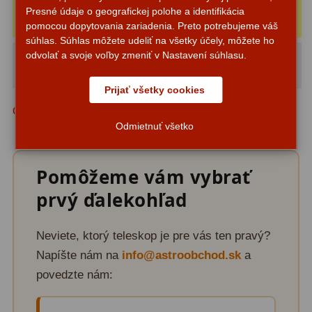
Adaptéry k okulárovým
Mierne (D/3):
25x
Presné údaje o geografickej polohe a identifikácia
výťahom
8
(s okulárom 36 mm)
Okuláre > 30 mm
pomocou dopytovania zariadenia. Preto potrebujeme váš
súhlas. Súhlas môžete udeliť na všetky účely, môžete ho
Primárne zrkadlá
9
odvolať a svoje voľby zmeniť v Nastavení súhlasu.
Minimálne (D/6):
13x
(s okulárom 71 mm)
Okuláre > 30 mm
Sekundárne zrkadlá
6
Prijať všetky cookies
Binokulárne
286
Odporúčané zväčšenie vyznačené žltou farbou
Odmietnuť všetko
Ornitológia a príroda
19
Pomôžeme vám vybrať
Vodeodolné
13
prvý ďalekohľad
Turistika a cestovanie
149
Šport
59
Neviete, ktorý teleskop je pre vás ten pravý?
Napíšte nám na
info@astroobchod.sk
a
Divadelné
2
povedzte nám:
Astronomické
44