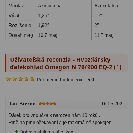
Montáž
Azimutálna
Azimutálna
Výtah
1,25″
1,25″
Rozlíšenie
1,92″
2″
Dosah mag
10,7 mag
11,7 mag
Užívateľská recenzia - Hvezdársky
ďalekohľad Omegon N 76/900 EQ-2 (
1
)
Priemerné hodnotenie -
5.0
Jan
, Březno
16.05.2021
Dárek pro vnoučka k narozeninám 10 roků .
Plně na plnil očekávání a je maximálně spokojen.
Dobrá stabilita a přiblížení