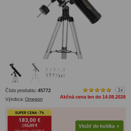
OTA - iba optika
43
Pomocník
Do 160 €
42
IPoradca
Do 300 €
33
Stav
Do 500 €
35
Objednávky
Okuláre
454
Plössl a Super Plössl
120
Širokouhlé (52°-60°)
84
1x
Číslo produktu:
45772
SWA (62°-78°)
86
Akčná cena len do 14.08.2026
Výrobca:
Omegon
UWA (80°-98°)
22
SUPER CENA -7%
XWA (100°-120°)
17
183,00 €
195,80 €
Vložiť do košíka
Planetárne
31