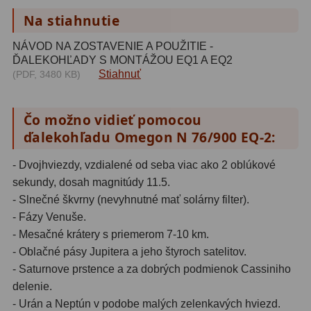
Biologické
34
Na stiahnutie
Digitální
8
NÁVOD NA ZOSTAVENIE A POUŽITIE -
ĎALEKOHĽADY S MONTÁŽOU EQ1 A EQ2
Vreckové
10
Stiahnuť
(PDF, 3480 KB)
Príslušenstvo
17
Čo možno vidieť pomocou
Meteostanice
52
ďalekohľadu Omegon N 76/900 EQ-2:
Domáci
21
- Dvojhviezdy, vzdialené od seba viac ako 2 oblúkové
sekundy, dosah magnitúdy 11.5.
Pokročilé
5
- Slnečné škvrny (nevyhnutné mať solárny filter).
Profesionálne
9
- Fázy Venuše.
- Mesačné krátery s priemerom 7-10 km.
Čidlá
2
- Oblačné pásy Jupitera a jeho štyroch satelitov.
- Saturnove prstence a za dobrých podmienok Cassiniho
Teplomery a vlhkomery
15
delenie.
Foto stativy
10
- Urán a Neptún v podobe malých zelenkavých hviezd.