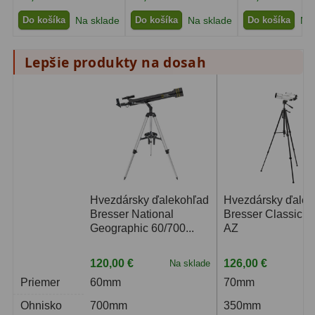
Do košíka
Na sklade
Do košíka
Na sklade
Do košíka
Na 
Lepšie produkty na dosah
Hvezdársky ďalekohľad
Hvezdársky ďalek
Bresser National
Bresser Classic 7
Geographic 60/700...
AZ
120,00 €
126,00 €
Na sklade
Na
Priemer
60mm
70mm
Ohnisko
700mm
350mm