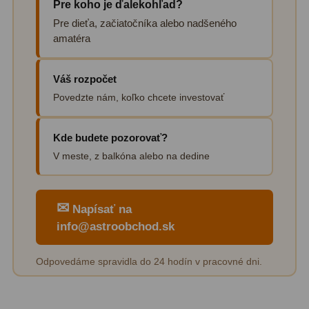
Pre koho je ďalekohľad?
Diaľkomery a Nočné videnie
17
Pre dieťa, začiatočníka alebo nadšeného
amatéra
Diaľkomery
9
Nočné videnie
8
Váš rozpočet
Povedzte nám, koľko chcete investovať
Monokulárne
49
Turistika
22
Kde budete pozorovať?
V meste, z balkóna alebo na dedine
Ornitológia
11
Všeobecné
16
✉
Napísať na
Mikroskopy
93
info@astroobchod.sk
Pre deti
5
Odpovedáme spravidla do 24 hodín v pracovné dni.
Školské
19