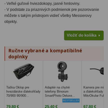
- Veľké guľové hviezdokopy, jasné hmloviny.
- V podstate za priaznivých podmienok pre pozorovanie
Lupy
69
môžete s takým prístrojom vidieť všetky Messierovy
objekty.
Literatúra
10
Darčekové poukazy
28
Vložiť do košíka
Ručne vybrané a kompatibilné
doplnky
Taška Oklop pre
Adaptér na chytré
Kamera pre mikr
hvezdárske ďalekohľady
telefony Binorum
a ďalekohľady Br
70/900 90/900...
SmartPhoto Deluxe...
MikrOkular Full...
BESTSELLER
79,80 €
25,40 €
67,80 €