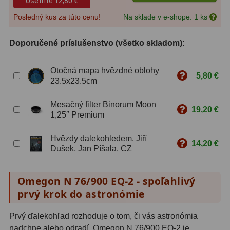
Ušetríte
12,80 €
Posledný kus za túto cenu!
Na sklade v e-shope: 1 ks
ZOOM
12
ED a Flat Field
12
Doporučené príslušenstvo (všetko skladom):
S mriežkou
6
Otočná mapa hvězdné oblohy
5,80 €
23.5x23.5cm
Ostatné
30
Mesačný filter Binorum Moon
Barlow
65
19,20 €
1,25″ Premium
Filtre
181
Hvězdy dalekohledem. Jiří
14,20 €
Dušek, Jan Píšala. CZ
Mesačné a polarizačné
23
Slnečné
42
Omegon N 76/900 EQ-2 - spoľahlivý
prvý krok do astronómie
CLS a UHC
14
Prvý ďalekohľad rozhoduje o tom, či vás astronómia
Širokopásmové
2
nadchne alebo odradí. Omegon N 76/900 EQ-2 je