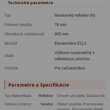
Technické parametre
Motorové pohony
13
Typ
Newtonský reflektor (N)
Lišty
8
Priemer zrkadla
76 mm
Protizávažia
3
Ohnisková vzdialenosť
900 mm
Iné
27
Montáž
Ekvatoriálna EQ-2
Zrkadielka a hranoly
61
Výškovo nastaviteľný s
Statív
odkladacou plochou
Diagonálne zrkadielka
36
Určenie
Pre začiatočníkov
Diagonálne hranoly
7
Amici hranoly 45°
11
Parametre a špecifikácie
Amici hranoly 90°
7
Typ ďalekohľadu:
Reflektor
Úroveň užívateľa: Začiatočník
Astrofotografia
306
Optické schémy:
Newton
Oblasť použitia: Pozorovanie
vesmíru, Pozorovanie planét