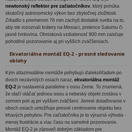
OIII
21
newtonský reflektor pre začiatočníkov
, ktorý ponúka
skutočný astronomický výkon bez zbytočnej zložitosti.
Hβ
4
Zrkadlo s priemerom 76 mm zachytí dostatok svetla na to,
aby ste rozoznali krátery na Mesiaci, prstence Saturnu či
SII
2
jasné hmlovina. Ohnisková vzdialenosť 900 mm zaisťuje
pohodlné pozorovanie aj pri vyšších zväčšeniach.
Planetárne
7
Ekvatoriálna montáž EQ-2 - presné sledovanie
Farebné
66
oblohy
Astro príslušenstvo
175
Kým altazimutálne montáže pohybujú ďalekohľadom po
dvoch nezávislých osiach naraz,
ekvatoriálna montáž
Redukcia 1,25" a 2"
17
EQ-2
je nastavená paralelne s osou Zeme. To znamená,
že stačí otáčať jedinou osou a nebeský objekt zostáva v
Okulárové výťahy a ostrenie
1
zornom poli aj pri vyššom zväčšení. Jemné dolaďovanie v
Hľadáčiky
25
oboch osiach umožňuje presné centrovanie objektu bez
trhavých pohybov. Pre začiatočníka je to výrazná výhoda -
Binohlavy
3
menej frustrácie a viac času na samotné pozorovanie.
Montáž EQ-2 je zároveň dobrým základom pre
Kolimátory
22