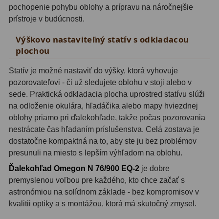
pochopenie pohybu oblohy a prípravu na náročnejšie
prístroje v budúcnosti.
Svietidlá
5
Výškovo nastaviteľný statív s odkladacou
Čistiace prostriedky
28
plochou
Púzdra a kufre
64
Statív je možné nastaviť do výšky, ktorá vyhovuje
Iné
10
pozorovateľovi - či už sledujete oblohu v stoji alebo v
sede. Praktická odkladacia plocha uprostred statívu slúži
Montáže
93
na odloženie okulára, hľadáčika alebo mapy hviezdnej
oblohy priamo pri ďalekohľade, takže počas pozorovania
Azimutálne AZ
5
nestrácate čas hľadaním príslušenstva. Celá zostava je
dostatočne kompaktná na to, aby ste ju bez problémov
Equatoriálne EQ
19
presunuli na miesto s lepším výhľadom na oblohu.
Fotografické montáže
5
Ďalekohľad Omegon N 76/900 EQ-2
je dobre
premyslenou voľbou pre každého, kto chce začať s
Statívy a piliere
3
astronómiou na solídnom základe - bez kompromisov v
kvalitii optiky a s montážou, ktorá má skutočný zmysel.
Tubusové kruhy
10