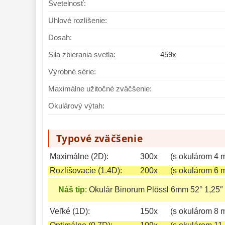
Svetelnosť:
Uhlové rozlíšenie:
Dosah:
Sila zbierania svetla:
459x
Výrobné série:
Maximálne užitočné zväčšenie:
Okulárový výtah:
Typové zväčšenie
Maximálne (2D):
300x
(s okulárom 4 
Rozlišovacie (1.4D):
200x
(s okulárom 6 
Náš tip
:
Okulár Binorum Plössl 6mm 52° 1,25″
Veľké (1D):
150x
(s okulárom 8 