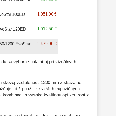
1 051,00 €
EvoStar 100ED
1 912,50 €
EvoStar 120ED
2 479,00 €
150/1200 EvoStar
adu sa výborne uplatní aj pri vizuálnych
hniskovej vzdialenosti 1200 mm získavame
žňuje totiž použitie kratších expozičných
 kombinácii s vysoko kvalitnou optikou robí z
 v astrofotografii na dostatočne stabilnej