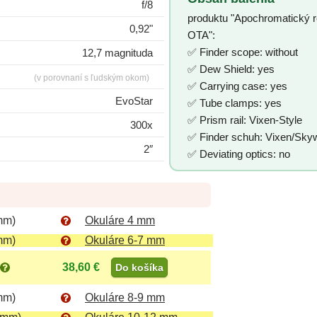
f/8
produktu "Apochromatický 
0,92"
OTA":
✅ Finder scope: without
12,7 magnituda
✅ Dew Shield: yes
(v porovnaní s ľudským okom)
✅ Carrying case: yes
EvoStar
✅ Tube clamps: yes
✅ Prism rail: Vixen-Style
300x
✅ Finder schuh: Vixen/Sky
2″
✅ Deviating optics: no
mm)
Okuláre 4 mm
mm)
Okuláre 6-7 mm
38,60 €
Do košíka
mm)
Okuláre 8-9 mm