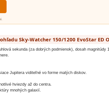
i.
ohľadu Sky-Watcher 150/1200 EvoStar ED O
 uhlová sekunda (za dobrých podmienok), dosah magnitúdy 
mere.
siace Jupitera viditeľné vo forme malých diskov.
notlivé hviezdy až do centra.
uktúry mnohých galaxií.