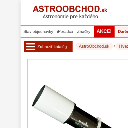
AKCE!
Stav objednávky
iPoradca
Značky
Darč
›
AstroObchod.sk
Hvez
Zobraziť katalóg
Hvezdárske 
ďalekohľady 
222
Pre deti
18
Pre začiatočníkov
38
Šošovkové
27
Zrkadlové
45
Katadioptrické
7
ED/Apochromáty
32
Ritchey-Chretien
12
OTA - iba optika
43
Do 160 €
42