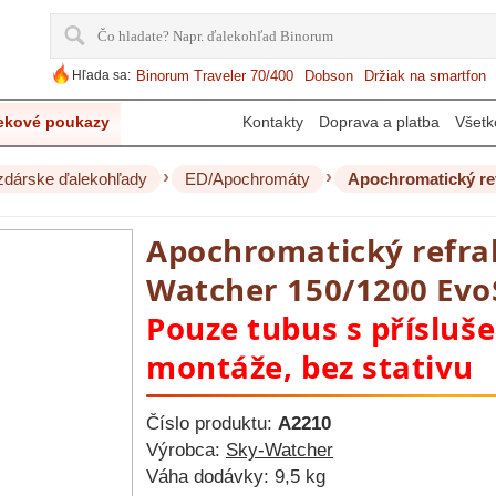
Hľada sa:
Binorum Traveler 70/400
Dobson
Držiak na smartfon
ekové poukazy
Kontakty
Doprava a platba
Všetk
›
›
dárske ďalekohľady
ED/Apochromáty
Apochromatický re
Apochromatický refra
Watcher 150/1200 EvoS
Pouze tubus s přísluš
montáže, bez stativu
Číslo produktu:
A2210
Výrobca:
Sky-Watcher
Váha dodávky:
9,5 kg