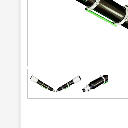
Do 300 €
33
Do 500 €
35
Okuláre 
452
Filtre 
182
Astro 
príslušenstvo 
175
Montáže 
93
Zrkadielka a 
hranoly 
61
Astrofotografia 
306
Komponenty 
78
Binokulárne 
286
Diaľkomery a Nočné 
videnie 
17