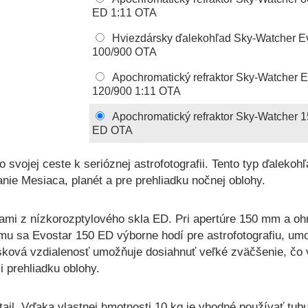
ED 1:11 OTA
Hviezdársky ďalekohľad Sky-Watcher 
100/900 OTA
Apochromatický refraktor Sky-Watcher 
120/900 1:11 OTA
Apochromatický refraktor Sky-Watcher 
ED OTA
 svojej ceste k serióznej astrofotografii. Tento typ ďalekohľ
nie Mesiaca, planét a pre prehliadku nočnej oblohy.
ami z nízkorozptylového skla ED. Pri apertúre 150 mm a o
omu sa Evostar 150 ED výborne hodí pre astrofotografiu, umo
sková vzdialenosť umožňuje dosiahnuť veľké zväčšenie, čo v
i prehliadku oblohy.
il. Vďaka vlastnej hmotnosti 10 kg je vhodné používať tubus