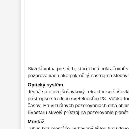
Monokulárne 
49
Mikroskopy 
93
Meteostanice 
52
Foto stativy 
10
Lupy 
69
Literatúra 
10
Darčekové 
Skvelá voľba pre tých, ktorí chcú pokračovať vo
poukazy 
28
pozorovaniach ako pokročilý nástroj na sledova
Optický systém
Jedná sa o dvojšošovkový refraktor so šošovk
prístroj so strednou svetelnosťou f/8. Vďaka t
časov. Pri vizuálnych pozorovaniach dlhá ohni
Evostaru skvelý prístroj na pozorovanie planét 
Montáž
Tubus bez montáže, vybavený lištou typu doveta