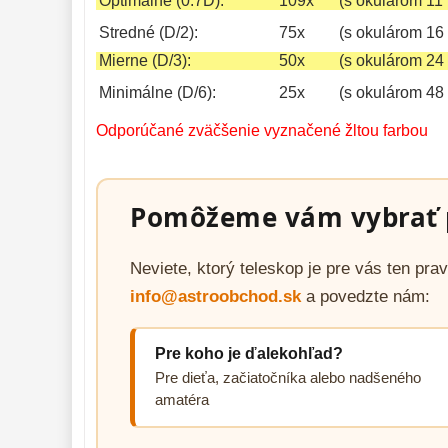
Optimálne (0.7D):
109x
(s okulárom 11
Stredné (D/2):
75x
(s okulárom 16
Mierne (D/3):
50x
(s okulárom 24
Minimálne (D/6):
25x
(s okulárom 48
Odporúčané zväčšenie vyznačené žltou farbou
Pomôžeme vám vybrať 
Neviete, ktorý teleskop je pre vás ten pr
info@astroobchod.sk
a povedzte nám:
Pre koho je ďalekohľad?
Pre dieťa, začiatočníka alebo nadšeného
amatéra