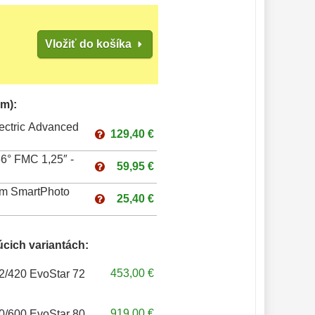
Vložiť do košíka
m):
ectric Advanced
129,40 €
6° FMC 1,25″ -
59,95 €
rum SmartPhoto
25,40 €
úcich variantách:
453,00 €
72/420 EvoStar 72
919,00 €
80/600 EvoStar 80