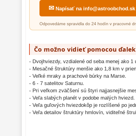
✉
Napísať na info@astroobchod.sk
Odpovedáme spravidla do 24 hodín v pracovné dn
Čo možno vidieť pomocou ďalek
- Dvojhviezdy, vzdialené od seba menej ako 1
- Mesačné štruktúry menšie ako 1,8 km v prie
- Veľké mraky a prachové búrky na Marse.
- 6 - 7 satelitov Saturnu.
- Pri veľkom zväčšení sú štyri najjasnejšie me
- Veľa slabých planét v podobe malých hviezd.
- Veľa guľových hviezdokôp je rozlíšené po jed
- Veľa detailov štruktúry hmlovín, viditeľné štr