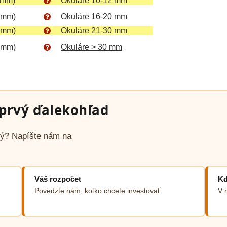
 mm)
Okuláre 10-12 mm
 mm)
Okuláre 16-20 mm
 mm)
Okuláre 21-30 mm
 mm)
Okuláre > 30 mm
prvý ďalekohľad
avý? Napíšte nám na
Váš rozpočet
Kd
Povedzte nám, koľko chcete investovať
V 