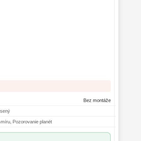
Bez montáže
, Skúsený
ovanie vesmíru, Pozorovanie planét