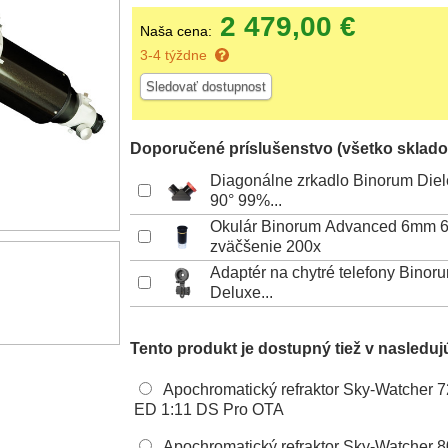
2 479,00 €
Naša cena:
3-4 týždne
Sledovať dostupnost
Doporučené príslušenstvo (všetko sklado
Diagonálne zrkadlo Binorum Diel
90° 99%...
Okulár Binorum Advanced 6mm 6
zväčšenie 200x
Adaptér na chytré telefony Bino
Deluxe...
Tento produkt je dostupný tiež v nasleduj
Apochromatický refraktor Sky-Watcher 
ED 1:11 DS Pro OTA
Apochromatický refraktor Sky-Watcher 