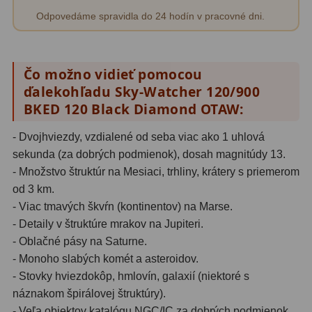
Odpovedáme spravidla do 24 hodín v pracovné dni.
Čo možno vidieť pomocou
ďalekohľadu Sky-Watcher 120/900
BKED 120 Black Diamond OTAW:
- Dvojhviezdy, vzdialené od seba viac ako 1 uhlová
sekunda (za dobrých podmienok), dosah magnitúdy 13.
- Množstvo štruktúr na Mesiaci, trhliny, krátery s priemerom
od 3 km.
- Viac tmavých škvŕn (kontinentov) na Marse.
- Detaily v štruktúre mrakov na Jupiteri.
- Oblačné pásy na Saturne.
- Monoho slabých komét a asteroidov.
- Stovky hviezdokôp, hmlovín, galaxií (niektoré s
náznakom špirálovej štruktúry).
- Veľa objektov katalógu NGC/IC za dobrých podmienok.