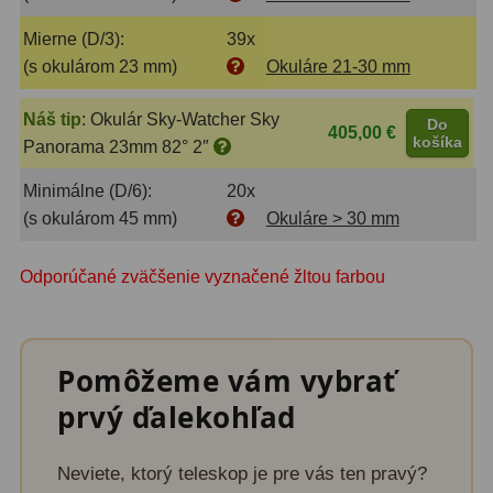
Mierne (D/3):
39x
Lupy
69
(s okulárom 23 mm)
Okuláre 21-30 mm
Literatúra
10
Náš tip
:
Okulár Sky-Watcher Sky
Do
405,00 €
košíka
Panorama 23mm 82° 2″
Darčekové poukazy
28
Minimálne (D/6):
20x
(s okulárom 45 mm)
Okuláre > 30 mm
Odporúčané zväčšenie vyznačené žltou farbou
Pomôžeme vám vybrať
prvý ďalekohľad
Neviete, ktorý teleskop je pre vás ten pravý?