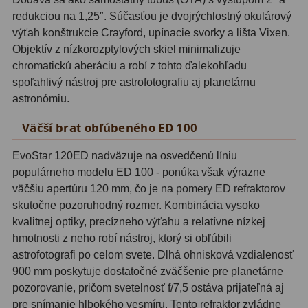
redukciou na 1,25″. Súčasťou je dvojrýchlostný okulárový
Svietidlá
5
výťah konštrukcie Crayford, upínacie svorky a lišta Vixen.
Objektív z nízkorozptylových skiel minimalizuje
Čistiace prostriedky
28
chromatickú aberáciu a robí z tohto ďalekohľadu
spoľahlivý nástroj pre astrofotografiu aj planetárnu
Púzdra a kufre
64
astronómiu.
Iné
10
Väčší brat obľúbeného ED 100
Montáže
93
EvoStar 120ED nadväzuje na osvedčenú líniu
populárneho modelu ED 100 - ponúka však výrazne
Azimutálne AZ
5
väčšiu apertúru 120 mm, čo je na pomery ED refraktorov
skutočne pozoruhodný rozmer. Kombinácia vysoko
Equatoriálne EQ
19
kvalitnej optiky, precízneho výťahu a relatívne nízkej
Fotografické montáže
5
hmotnosti z neho robí nástroj, ktorý si obľúbili
astrofotografi po celom svete. Dlhá ohnisková vzdialenosť
Statívy a piliere
3
900 mm poskytuje dostatočné zväčšenie pre planetárne
pozorovanie, pričom svetelnosť f/7,5 ostáva prijateľná aj
Tubusové kruhy
10
pre snímanie hlbokého vesmíru. Tento refraktor zvládne