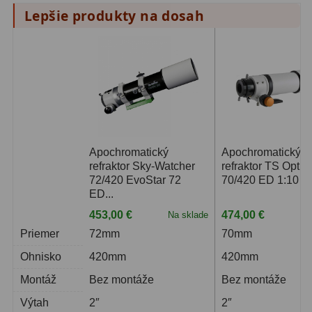
Lepšie produkty na dosah
Apochromatický
Apochromatický
refraktor Sky-Watcher
refraktor TS Optic
72/420 EvoStar 72
70/420 ED 1:10 
ED...
453,00 €
474,00 €
Na sklade
Na
Priemer
72mm
70mm
Ohnisko
420mm
420mm
Montáž
Bez montáže
Bez montáže
Výtah
2″
2″