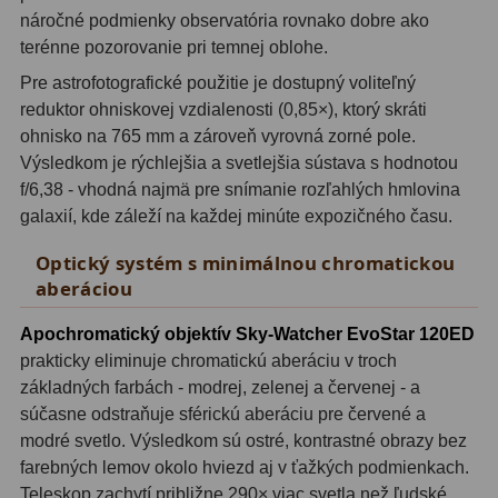
náročné podmienky observatória rovnako dobre ako
Motorové pohony
13
terénne pozorovanie pri temnej oblohe.
Lišty
8
Pre astrofotografické použitie je dostupný voliteľný
reduktor ohniskovej vzdialenosti (0,85×), ktorý skráti
Protizávažia
3
ohnisko na 765 mm a zároveň vyrovná zorné pole.
Výsledkom je rýchlejšia a svetlejšia sústava s hodnotou
Iné
27
f/6,38 - vhodná najmä pre snímanie rozľahlých hmlovina
Zrkadielka a hranoly
61
galaxií, kde záleží na každej minúte expozičného času.
Optický systém s minimálnou chromatickou
Diagonálne zrkadielka
36
aberáciou
Diagonálne hranoly
7
Apochromatický objektív Sky-Watcher EvoStar 120ED
Amici hranoly 45°
11
prakticky eliminuje chromatickú aberáciu v troch
základných farbách - modrej, zelenej a červenej - a
Amici hranoly 90°
7
súčasne odstraňuje sférickú aberáciu pre červené a
modré svetlo. Výsledkom sú ostré, kontrastné obrazy bez
Astrofotografia
306
farebných lemov okolo hviezd aj v ťažkých podmienkach.
Teleskop zachytí približne 290× viac svetla než ľudské