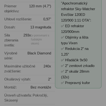
Diaľkomery a Nočné videnie
17
"Apochromatický
Priemer
120 mm (4.7″)
refraktor Sky-Watcher
objektívu:
Diaľkomery
9
EvoStar 120ED
Uhlové rozlíšenie:
0,97"
120/900 1:11 OTA":
Nočné videnie
8
✅ ED refraktor
Dosah:
13 magnituda
120/900mm
Monokulárne
49
Sila
293x
(v porovnaní s
✅ Objímky a lišta
ľudským
zbierania
typu Vixen
okom)
svetla:
Turistika
22
✅ Redukcia 2” na
Výrobné
Black Diamond
1,25”
Ornitológia
11
série:
✅ Hľadáčik 9x50
Všeobecné
16
✅ 2” zenitové zrkadlo
Maximálne užitočné
240x
zväčšenie:
✅ 2” okulár 28mm
Mikroskopy
93
(32x)
Okulárový výtah:
2″
✅ Prepravný kufor
Montáž:
Bez montáže
Pre deti
5
Úroveň užívateľa: Pokročilý,
Školské
19
Skúsený