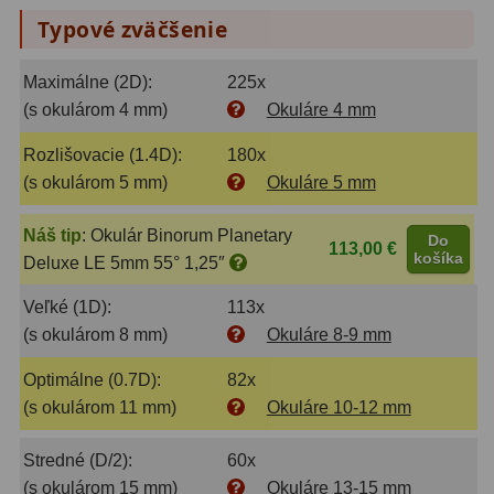
Biologické
34
Typové zväčšenie
Digitální
8
Maximálne (2D):
225x
Vreckové
10
(s okulárom 4 mm)
Okuláre 4 mm
Príslušenstvo
17
Rozlišovacie (1.4D):
180x
(s okulárom 5 mm)
Okuláre 5 mm
Meteostanice
52
Náš tip
:
Okulár Binorum Planetary
Do
Domáci
21
113,00 €
košíka
Deluxe LE 5mm 55° 1,25″
Pokročilé
5
Veľké (1D):
113x
(s okulárom 8 mm)
Okuláre 8-9 mm
Profesionálne
9
Optimálne (0.7D):
82x
Čidlá
2
(s okulárom 11 mm)
Okuláre 10-12 mm
Teplomery a vlhkomery
15
Stredné (D/2):
60x
Foto stativy
10
(s okulárom 15 mm)
Okuláre 13-15 mm