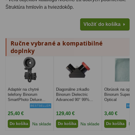
Štruktúra hmlovín a hviezdokôp.
Vložiť do košíka
Ručne vybrané a kompatibilné
doplnky
Adaptér na chytré
Diagonálne zrkadlo
Obrúsok na optik
telefony Binorum
Binorum Dielectric
Binorum SuperCl
SmartPhoto Deluxe...
Advanced 90° 99%...
Optical
BESTSELLER
BEST
25,40 €
129,40 €
3,40 €
Do košíka
Na sklade
Do košíka
Na sklade
Do košíka
Na 