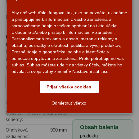
Adaptéry k okulárovým
Montážna lišta
Vixen
výťahom
8
Aby náš web ďalej fungoval tak, ako ho poznáte, ukladáme
Upínacie svorky, lišta
Dodávané príslušenstvo
a pristupujeme k informáciám z vášho zariadenia a
Vixen, redukcia 2″/1,25″
Primárne zrkadlá
9
spracovávame údaje o vašom správaní na tieto účely:
Ukladanie a/alebo prístup k informáciám v zariadení,
Sekundárne zrkadlá
6
EvoStar 120ED je plnohodnotný nástroj pre náročnú
Personalizovaná reklama a obsah, meranie reklamy a
astrofotografiu
aj vizuálne pozorovanie - vhodný pre
obsahu, poznatky o okruhoch publika a vývoj produktov,
Binokulárne
286
tých, ktorí požadujú vynikajúcu optickú kvalitu bez
Presné údaje o geografickej polohe a identifikácia
pomocou dopytovania zariadenia. Preto potrebujeme váš
kompromisov pri zoskupení hmotnosti a praktickosti pri
Ornitológia a príroda
19
súhlas. Súhlas môžete udeliť na všetky účely, môžete ho
práci v teréne.
odvolať a svoje voľby zmeniť v Nastavení súhlasu.
Vodeodolné
13
Parametre a špecifikácie
Prijať všetky cookies
Turistika a cestovanie
149
Typ
ED / Apochromát
Oblasť použitia:
ďalekohľadu:
Astrofotografia, Pozorovanie
Šport
59
Odmietnuť všetko
vesmíru, Pozorovanie planét
Optické
Apochromát Dublet
Divadelné
2
schémy:
Obsah balenia
Astronomické
44
Ohnisková
900 mm
produktu
vzdialenosť: