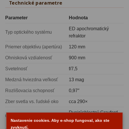
Technické parametre
Filtry CCD Hα, OIII
7
Parameter
Hodnota
Filtrové kolesá a rámy
16
ED apochromatický
Rovnače a reduktory
13
Typ optického systému
refraktor
Pointácia a zaostrenie
26
Priemer objektívu (apertúra)
120 mm
Kalibrace
8
Ohnisková vzdialenosť
900 mm
ADC, Tilting
14
Svetelnosť
f/7,5
Rotátory
34
Medzná hviezdna veľkosť
13 mag
Rozlišovacia schopnosť
0,97″
Komponenty
78
Zber svetla vs. ľudské oko
cca 290×
Helical výťahy
11
Dvojrýchlostný Crayford,
Okulárový výťah
Okulárové výtahy
44
2″ s redukciou na 1,25″
Nastavenie cookies. Aby e-shop fungoval, ako ste
zvyknutí.