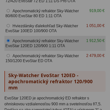
72/420 EvoStar 72 ED 1:11 DS Pro OTA
OIII
21
919,00 €
Apochromatický refraktor Sky-Watcher
Hβ
4
80/600 EvoStar 80 ED 1:11 OTA
SII
2
1 051,00 €
Hviezdársky ďalekohľad Sky-Watcher
EvoStar 100ED 100/900 OTA
Planetárne
7
1 912,50 €
Apochromatický refraktor Sky-Watcher
EvoStar 120ED 120/900 1:11 OTA
Farebné
66
2 479,00 €
Apochromatický refraktor Sky-Watcher
Astro príslušenstvo
175
150/1200 EvoStar ED OTA
Redukcia 1,25" a 2"
17
Sky-Watcher EvoStar 120ED -
Okulárové výťahy a ostrenie
1
apochromatický refraktor 120/900
mm
Hľadáčiky
25
EvoStar 120ED je apochromatický ED refraktor s
Binohlavy
3
ohniskovou vzdialenosťou 900 mm a svetelnosťou f/7,5.
Dodáva sa ako samostatný tubus (OTA) s výstupom 2″ a
Kolimátory
22