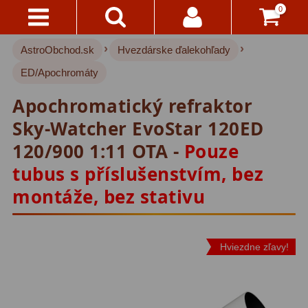
0
›
›
AstroObchod.sk
Hvezdárske ďalekohľady
Kontakty
Akce!
ED/Apochromáty
Doprava
Hvezdárske ďalekohľady
222
Apochromatický refraktor
A
Platba
Pre deti
18
Sky-Watcher EvoStar 120ED
120/900 1:11 OTA -
Pouze
Pre začiatočníkov
38
Všetko
tubus s příslušenstvím, bez
O
Šošovkové
27
Nákupe
montáže, bez stativu
Zrkadlové
45
Vrátenie
Katadioptrické
7
Do
Hviezdne zľavy!
14
ED/Apochromáty
32
Dní
Ritchey-Chretien
12
Reklamácia