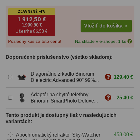
ZĽAVNENÉ -4%
ZOOM
12
1 912,50 €
1 999,00 €
ED a Flat Field
12
Vložiť do košíka
Ušetríte
86,50 €
S mriežkou
6
Posledný kus za túto cenu!
Na sklade v e-shope: 1 ks
Ostatné
30
Doporučené príslušenstvo (všetko skladom):
Barlow
65
Diagonálne zrkadlo Binorum
129,40 €
Filtre
181
Dielectric Advanced 90° 99%...
Mesačné a polarizačné
23
Adaptér na chytré telefony
25,40 €
Binorum SmartPhoto Deluxe...
Slnečné
42
Tento produkt je dostupný tiež v nasledujúcich
CLS a UHC
14
variantách:
Širokopásmové
2
453,00 €
Apochromatický refraktor Sky-Watcher