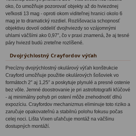
Planetárne kamery
19
oko, čo umožňuje pozorovať objekty až do hviezdnej
veľkosti 13 mag - oproti okom viditeľnej hranici okolo 6
Deep-Sky kamery
28
mag je to dramatický rozdiel. Rozlišovacia schopnosť
objektivu dovolí oddeliť dvojhviezdy so vzájomnými
Guiding kamery
14
uhlami väčšími ako 0,97″, čo v praxi znamená, že aj tesné
T-krúžky
16
páry hviezd budú zreteľne rozlíšené.
Adaptéry projekční
11
Dvojrýchlostný Crayfordov výťah
Adaptéry T2
39
Precízny dvojrýchlostný okulárový výťah konštrukcie
Crayford umožňuje použitie okulárových šošoviek vo
Adaptéry M48
33
formátoch 2″ aj 1,25″ a poskytuje plynulé a presné ostenie
bez vôle. Jemné doostrovanie je pri astrofotografii kľúčové
Filtry L-RGB
7
- aj minimálny pohyb pri ostení môže znehodnotiť dlhú
expozíciu. Crayfordov mechanizmus eliminuje toto riziko a
Filtry Pass
6
zaručuje opakovateľnú a stabilnú polohu fokusu počas
Filtry Block
10
celej noci. Lišta Vixen uľahčuje montáž na väčšinu
dostupných montáží.
Filtry Clip
5