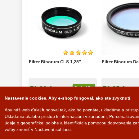
Filter Binorum CLS 1,25″
Filter Binorum Da
71,80 €
79,95 €
Do košíka
Nastavenie cookies. Aby e-shop fungoval, ako ste zvyknutí.
Na sklade
Na sk
Aby náš web ďalej fungoval tak, ako ho poznáte, ukladáme a pristu
Ukladanie a/alebo prístup k informáciám v zariadení, Personalizov
údaje o geografickej polohe a identifikácia pomocou dopytovania zar
voľby zmeniť v Nastavení súhlasu.
Tyto internetové stránky používají soubory cookie.