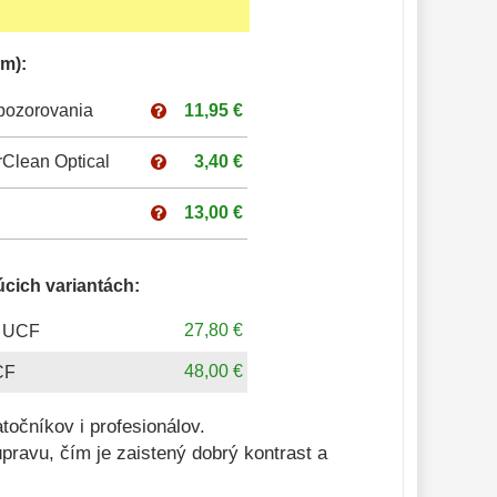
m):
pozorovania
11,95 €
Clean Optical
3,40 €
13,00 €
úcich variantách:
27,80 €
st UCF
48,00 €
CF
točníkov i profesionálov.
úpravu, čím je zaistený dobrý kontrast a