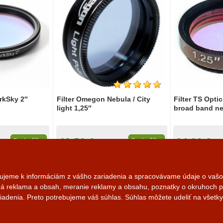
rkSky 2″
Filter Omegon Nebula / City
Filter TS Opti
light 1,25″
broad band n
48,50 €
64,00 €
Do košíka
Do košíka
lade
Na sklade
Na
pujeme k informáciám z vášho zariadenia a spracovávame údaje o vašom
aná reklama a obsah, meranie reklamy a obsahu, poznatky o okruhoch p
iadenia. Preto potrebujeme váš súhlas. Súhlas môžete udeliť na všetky
Zásady sprac