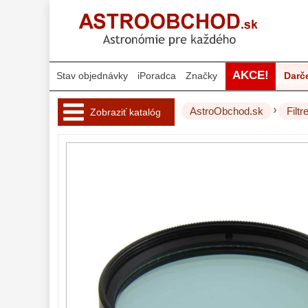
AKCE!
Stav objednávky
iPoradca
Značky
Darč
›
AstroObchod.sk
Filtr
Zobraziť katalóg
Hvezdárske 
ďalekohľady 
222
Okuláre 
454
Filtre 
181
Mesačné a
polarizačné
23
Slnečné
42
CLS a UHC
14
Širokopásmové
2
OIII
21