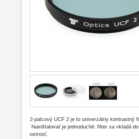
Hβ
4
SII
2
Planetárne
7
Farebné
66
Astro 
príslušenstvo 
175
Montáže 
93
Zrkadielka a 
hranoly 
61
Astrofotografia 
306
Komponenty 
78
Binokulárne 
286
Diaľkomery a Nočné 
2-palcový UCF 2 je to univerzálny kontrastný fi
videnie 
17
Nainštalovať je jednoduché: filter sa vkladá do
ostrosť.
Monokulárne 
49