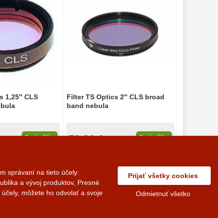
cs 1,25″ CLS
Filter TS Optics 2″ CLS broad
ebula
band nebula
79,80 €
Do košíka
Do košíka
 sklade
Na sklade
 správaní na tieto účely:
Prijať všetky cookies
ublika a vývoj produktov, Presné
© 2014 - 2026 Vedius Soft s.r.o.
 účely, môžete ho odvolať a svoje
Odmietnuť všetko
ovania osobných údajov
Nastavenie súborov cookies