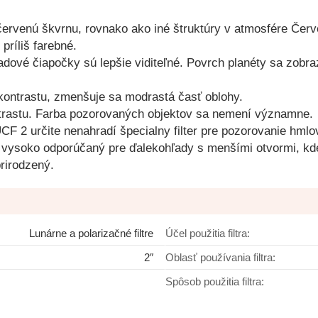
kú červenú škvrnu, rovnako ako iné štruktúry v atmosfére Čer
príliš farebné.
adové čiapočky sú lepšie viditeľné. Povrch planéty sa zobraz
kontrastu, zmenšuje sa modrastá časť oblohy.
ontrastu. Farba pozorovaných objektov sa nemení významne.
F 2 určite nenahradí špecialny filter pre pozorovanie hmlo
e vysoko odporúčaný pre ďalekohľady s menšími otvormi, kde
prirodzený.
Lunárne a polarizačné filtre
Účel použitia filtra:
2″
Oblasť používania filtra:
Spôsob použitia filtra: