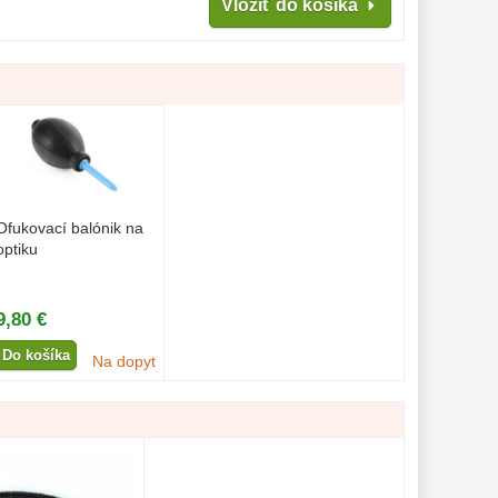
Vložiť do košíka
Ofukovací balónik na
optiku
9,80 €
Do košíka
Na dopyt