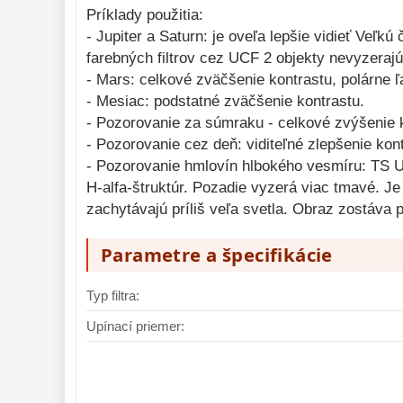
Príklady použitia:
Mikroskopy 
93
- Jupiter a Saturn: je oveľa lepšie vidieť Veľ
Meteostanice 
52
farebných filtrov cez UCF 2 objekty nevyzerajú 
- Mars: celkové zväčšenie kontrastu, polárne ľ
Foto stativy 
10
- Mesiac: podstatné zväčšenie kontrastu.
Lupy 
69
- Pozorovanie za súmraku - celkové zvýšenie 
- Pozorovanie cez deň: viditeľné zlepšenie k
Literatúra 
10
- Pozorovanie hmlovín hlbokého vesmíru: TS UC
Darčekové 
H-alfa-štruktúr. Pozadie vyzerá viac tmavé. J
poukazy 
28
zachytávajú príliš veľa svetla. Obraz zostáva 
Parametre a špecifikácie
Typ filtra:
Upínací priemer: