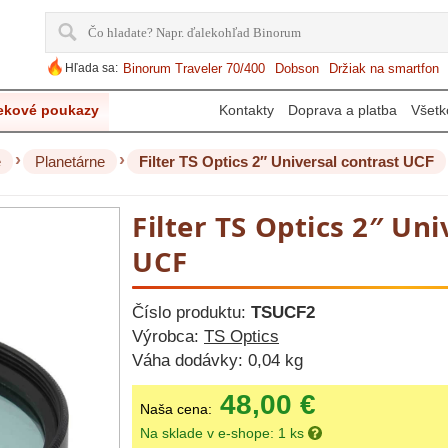
Hľada sa:
Binorum Traveler 70/400
Dobson
Držiak na smartfon
ekové poukazy
Kontakty
Doprava a platba
Všetk
›
›
e
Planetárne
Filter TS Optics 2″ Universal contrast UCF
Filter TS Optics 2″ Un
UCF
Číslo produktu:
TSUCF2
Výrobca:
TS Optics
Váha dodávky:
0,04 kg
48,00 €
Naša cena:
Na sklade v e-shope: 1 ks