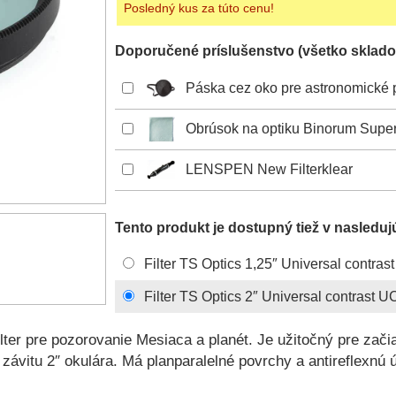
Posledný kus za túto cenu!
Doporučené príslušenstvo (všetko sklado
Páska cez oko pre astronomické 
Obrúsok na optiku Binorum Super
LENSPEN New Filterklear
Tento produkt je dostupný tiež v nasleduj
Filter TS Optics 1,25″ Universal contra
Filter TS Optics 2″ Universal contrast U
lter pre pozorovanie Mesiaca a planét. Je užitočný pre začia
 závitu 2″ okulára. Má planparalelné povrchy a antireflexnú 