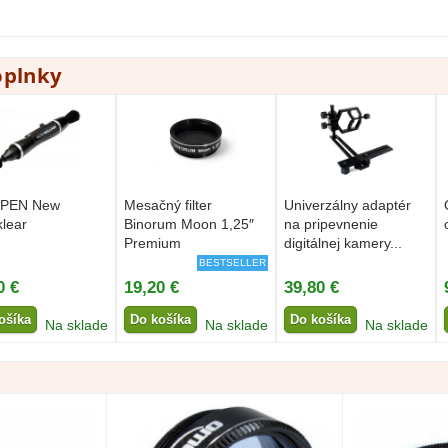
oplnky
PEN New
Mesačný filter
Univerzálny adaptér
klear
Binorum Moon 1,25″
na pripevnenie
Premium
digitálnej kamery...
BESTSELLER
0 €
19,20 €
39,80 €
ošíka
Do košíka
Do košíka
Na sklade
Na sklade
Na sklade