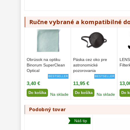
Ručne vybrané a kompatibilné d
Obrúsok na optiku
Páska cez oko pre
LENS
Binorum SuperClean
astronomické
Filter
Optical
pozorovania
BESTSELLER
BESTSELLER
3,40 €
11,95 €
13,0
Do košíka
Do košíka
Do k
Na sklade
Na sklade
Podobný tovar
Náš tip