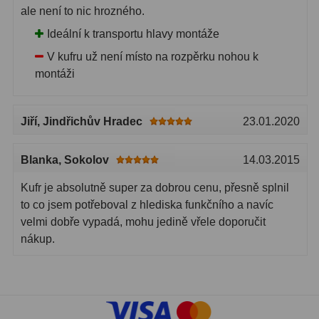
ale není to nic hrozného.
Filtry CCD Hα, OIII
7
Ideální k transportu hlavy montáže
Filtrové kolesá a rámy
16
V kufru už není místo na rozpěrku nohou k
montáži
Rovnače a reduktory
13
Pointácia a zaostrenie
26
Jiří
, Jindřichův Hradec
23.01.2020
Kalibrace
8
Blanka
, Sokolov
14.03.2015
ADC, Tilting
14
Kufr je absolutně super za dobrou cenu, přesně splnil
Rotátory
34
to co jsem potřeboval z hlediska funkčního a navíc
velmi dobře vypadá, mohu jedině vřele doporučit
Komponenty
78
nákup.
Helical výťahy
11
Okulárové výtahy
44