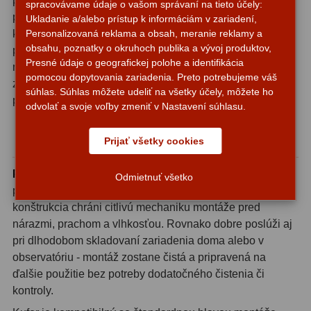
perfektne obopína hlavu montáže EQ6 a zabraňuje jej
spracovávame údaje o vašom správaní na tieto účely:
pohybu počas prepravy. Nechýba ani praktický výrez pre
Ukladanie a/alebo prístup k informáciám v zariadení,
Svietidlá
5
Personalizovaná reklama a obsah, meranie reklamy a
kábel a ručný ovládač (handset), takže všetko potrebné
obsahu, poznatky o okruhoch publika a vývoj produktov,
príslušenstvo môžete mať bezpečne uložené na jednom
Čistiace prostriedky
28
Presné údaje o geografickej polohe a identifikácia
mieste. Nie je potrebné nič improvizovať ani pribaľovať
pomocou dopytovania zariadenia. Preto potrebujeme váš
zvlášť - kufor je myslený ako komplexné riešenie pre
Púzdra a kufre
64
súhlas. Súhlas môžete udeliť na všetky účely, môžete ho
pohodlný transport.
odvolať a svoje voľby zmeniť v Nastavení súhlasu.
Iné
10
Praktickosť pre terénne pozorovania aj
Prijať všetky cookies
dlhodobé skladovanie
Montáže
93
Prepravný kufor pre Sky-Watcher EQ6
ocení každý, kto
Odmietnuť všetko
Azimutálne AZ
5
pravidelne vyráža na tmavé lokality mimo mesta. Pevná
konštrukcia chráni citlivú mechaniku montáže pred
Equatoriálne EQ
19
nárazmi, prachom a vlhkosťou. Rovnako dobre poslúži aj
Fotografické montáže
5
pri dlhodobom skladovaní zariadenia doma alebo v
observatóriu - montáž zostane čistá a pripravená na
Statívy a piliere
3
ďalšie použitie bez potreby dodatočného čistenia či
kontroly.
Tubusové kruhy
10