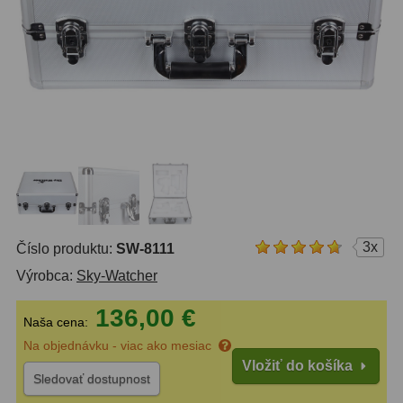
OTA - iba optika
43
Pomocník
Do 160 €
42
IPoradca
Do 300 €
33
Stav
Do 500 €
35
Objednávky
Okuláre
454
Plössl a Super Plössl
120
3x
Číslo produktu:
SW-8111
Širokouhlé (52°-60°)
84
Výrobca:
Sky-Watcher
SWA (62°-78°)
86
136,00 €
Naša cena:
UWA (80°-98°)
22
Na objednávku - viac ako mesiac
XWA (100°-120°)
17
Vložiť do košíka
Sledovať dostupnost
Planetárne
31