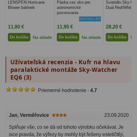
LENSPEN Hurricane
Páska cez oko pre
Svietidlo Sky-Wa
Planetárne kamery
19
Blower balónek
astronomické
Dual Red/White 
pozorovania
Deep-Sky kamery
28
BESTSELLER
11,80 €
11,95 €
28,20 €
Guiding kamery
14
Do košíka
Na sklade
Do košíka
Na sklade
Do košíka
Na 
T-krúžky
16
Adaptéry projekční
11
Užívateľská recenzia - Kufr na hlavu
Adaptéry T2
39
paralaktické montáže Sky-Watcher
EQ6 (
3
)
Adaptéry M48
33
Priemerné hodnotenie -
4.7
Filtry L-RGB
7
Filtry Pass
6
Jan
, Verměřovice
23.09.2020
Filtry Block
10
Splňuje vše, co se dá od tohoto výrobku očekávat. Je
Filtry Clip
5
sice pravda, že výřezy by mohly být řešeny estetičtěji,