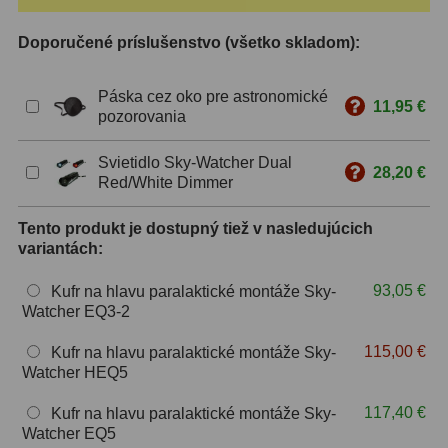
ZOOM
12
Doporučené príslušenstvo (všetko skladom):
ED a Flat Field
12
Páska cez oko pre astronomické
11,95 €
pozorovania
S mriežkou
6
Svietidlo Sky-Watcher Dual
Ostatné
30
28,20 €
Red/White Dimmer
Barlow
65
Tento produkt je dostupný tiež v nasledujúcich
variantách:
Filtre
181
93,05 €
Kufr na hlavu paralaktické montáže Sky-
Mesačné a polarizačné
23
Watcher EQ3-2
Slnečné
42
115,00 €
Kufr na hlavu paralaktické montáže Sky-
Watcher HEQ5
CLS a UHC
14
117,40 €
Kufr na hlavu paralaktické montáže Sky-
Širokopásmové
2
Watcher EQ5