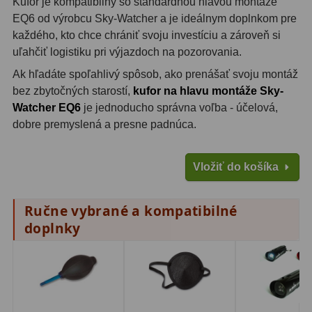
Kufor je kompatibilný so štandardnou hlavou montáže
Motorové pohony
13
EQ6 od výrobcu Sky-Watcher a je ideálnym doplnkom pre
každého, kto chce chrániť svoju investíciu a zároveň si
Lišty
8
uľahčiť logistiku pri výjazdoch na pozorovania.
Protizávažia
3
Ak hľadáte spoľahlivý spôsob, ako prenášať svoju montáž
bez zbytočných starostí,
kufor na hlavu montáže Sky-
Iné
27
Watcher EQ6
je jednoducho správna voľba - účelová,
dobre premyslená a presne padnúca.
Zrkadielka a hranoly
61
Vložiť do košíka
Diagonálne zrkadielka
36
Diagonálne hranoly
7
Ručne vybrané a kompatibilné
doplnky
Amici hranoly 45°
11
Amici hranoly 90°
7
Astrofotografia
306