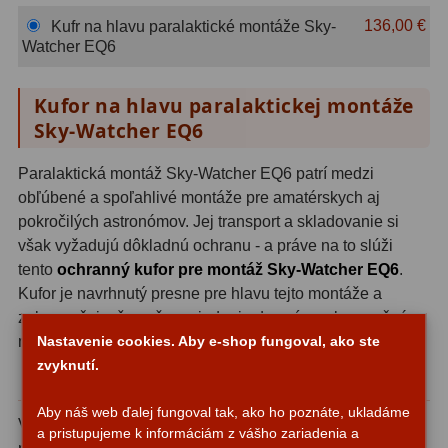
OIII
21
136,00 €
Kufr na hlavu paralaktické montáže Sky-
Watcher EQ6
Hβ
4
Kufor na hlavu paralaktickej montáže
SII
2
Sky-Watcher EQ6
Planetárne
7
Paralaktická montáž Sky-Watcher EQ6 patrí medzi
Farebné
66
obľúbené a spoľahlivé montáže pre amatérskych aj
pokročilých astronómov. Jej transport a skladovanie si
Astro príslušenstvo
175
však vyžadujú dôkladnú ochranu - a práve na to slúži
tento
ochranný kufor pre montáž Sky-Watcher EQ6
.
Redukcia 1,25" a 2"
17
Kufor je navrhnutý presne pre hlavu tejto montáže a
zabezpečuje, že vaše zariadenie dorazí na observačné
Okulárové výťahy a ostrenie
1
Nastavenie cookies. Aby e-shop fungoval, ako ste
miesto v bezchybnom stave.
Hľadáčiky
25
zvyknutí.
Precízne tvarovaný interiér
Binohlavy
3
Aby náš web ďalej fungoval tak, ako ho poznáte, ukladáme
Vnútro kufra je vybavené tvarovaným výrezom, ktorý
a pristupujeme k informáciám z vášho zariadenia a
Kolimátory
22